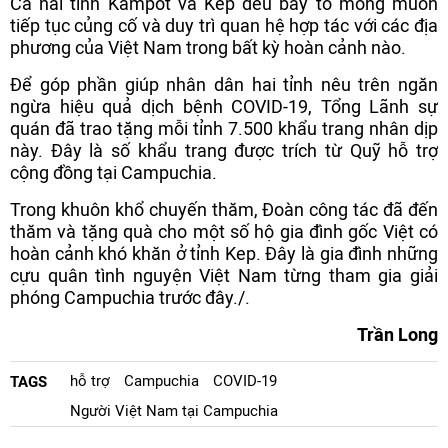
Cả hai tỉnh Kampot và Kep đều bày tỏ mong muốn
tiếp tục củng cố và duy trì quan hệ hợp tác với các địa
phương của Việt Nam trong bất kỳ hoàn cảnh nào.
Để góp phần giúp nhân dân hai tỉnh nêu trên ngăn
ngừa hiệu quả dịch bệnh COVID-19, Tổng Lãnh sự
quán đã trao tặng mỗi tỉnh 7.500 khẩu trang nhân dịp
này. Đây là số khẩu trang được trích từ Quỹ hỗ trợ
cộng đồng tại Campuchia.
Trong khuôn khổ chuyến thăm, Đoàn công tác đã đến
thăm và tặng quà cho một số hộ gia đình gốc Việt có
hoàn cảnh khó khăn ở tỉnh Kep. Đây là gia đình những
cựu quân tình nguyện Việt Nam từng tham gia giải
phóng Campuchia trước đây./.
Trần Long
hỗ trợ
Campuchia
COVID-19
TAGS
Người Việt Nam tại Campuchia