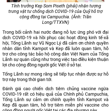
Tỉnh trưởng Kep Som Piseth (phải) nhận tượng
trưng vật tư chống dịch COVID-19 của Quỹ hỗ trợ
cộng đồng tại Campuchia. (Ảnh: Trần
Long/TTXVN)
Trong bối cảnh hai nước đang nỗ lực ứng phó với đại
dịch COVID-19 và hồi phục các hoạt động kinh tế-xã
hội, Tổng Lãnh sự Vũ Ngọc Lý đã cảm ơn chính quyền
nhân dân tỉnh Kampot và Kep đã luôn quan tâm, hỗ
trợ cho công tác bảo hộ công dân Việt Nam của Tổng
Lãnh sự quán cũng như trong việc tạo điều kiện thuận
lợi cho cộng đồng người gốc Việt ở sở tại.
Tổng Lãnh sự mong rằng sẽ tiếp tục nhận được sự hỗ
trợ này trong thời gian tới.
Đánh giá cao chiến dịch tiêm chủng vaccine ngừa
COVID-19 rất có hiệu quả của Chính phủ Campuchia,
Tổng Lãnh sự cảm ơn chính quyền tỉnh Kampot và
Kep đã quan tâm, hỗ trợ tiêm miễn phí vaccine cho
cộng đồng người gốc Việt tại các địa phương này.