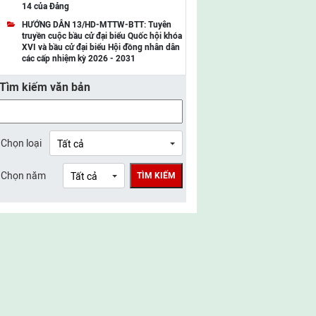
14 của Đảng
UBMTTQ Việt Nam tỉnh Điện Biên
HƯỚNG DẪN 13/HD-MTTW-BTT: Tuyên
truyền cuộc bầu cử đại biểu Quốc hội khóa
UBMTTQ Việt Nam tỉnh Sơn La
XVI và bầu cử đại biểu Hội đồng nhân dân
các cấp nhiệm kỳ 2026 - 2031
UBMTTQ Việt Nam tỉnh Thanh Hóa
Tìm kiếm văn bản
UBMTTQ Việt Nam tỉnh Nghệ An
UBMTTQ Việt Nam tỉnh Hà Tĩnh
UBMTTQ Việt Nam tỉnh Tuyên Quang
Chọn loại
UBMTTQ Việt Nam tỉnh Lào Cai
Chọn năm
TÌM KIẾM
UBMTTQ Việt Nam tỉnh Thái Nguyên
UBMTTQ Việt Nam tỉnh Phú Thọ
UBMTTQ Việt Nam tỉnh Bắc Ninh
UBMTTQ Việt Nam tỉnh Hưng Yên
UBMTTQ Việt Nam tỉnh Ninh Bình
UBMTTQ Việt Nam tỉnh Quảng Trị