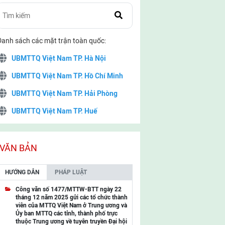
Danh sách các mặt trận toàn quốc:
UBMTTQ Việt Nam TP. Hà Nội
UBMTTQ Việt Nam TP. Hồ Chí Minh
UBMTTQ Việt Nam TP. Hải Phòng
UBMTTQ Việt Nam TP. Huế
UBMTTQ Việt Nam TP. Đà Nẵng
UBMTTQ Việt Nam TP. Cần Thơ
VĂN BẢN
UBMTTQ Việt Nam tỉnh Quảng Ninh
HƯỚNG DẪN
PHÁP LUẬT
UBMTTQ Việt Nam tỉnh Cao Bằng
Công văn số 1477/MTTW-BTT ngày 22
tháng 12 năm 2025 gửi các tổ chức thành
UBMTTQ Việt Nam tỉnh Lạng Sơn
viên của MTTQ Việt Nam ở Trung ương và
Ủy ban MTTQ các tỉnh, thành phố trực
UBMTTQ Việt Nam tỉnh Lai Châu
thuộc Trung ương về tuyên truyền Đại hội