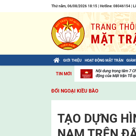
Thứ năm, 06/08/2026 18:15 | Hotline: 08046154 |
L
GIỚI THIỆU
HOẠT ĐỘNG MẶT TRẬN
GIÁM
Bài viết của Tổng Bí thư Tô Lâm: TIẾN
Nội dung trọng tâm 7 C
TIN MỚI
LÊN! TOÀN THẮNG ẮT VỀ TA!
động của Mặt trận Tổ qu
Thư
viện
ĐỐI NGOẠI KIỀU BÀO
video
TẠO DỰNG HÌ
NAM TRÊN ĐẤ