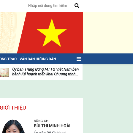
HONG TRÀO
VĂN BẢN HƯỚNG DẪN
Ủy ban Trung ương MTTQ Việt Nam ban
Toàn văn NGHỊ QU
hành Kế hoạch triển khai Chương trình...
toàn quốc Mặt trậ
oạt
Hoạt
ộng
động
ủa
của
ặt
mặt
rận
trận
GIỚI THIỆU
ĐỒNG CHÍ
BÙI THỊ MINH HOÀI
Ủy viên Bộ Chính trị,