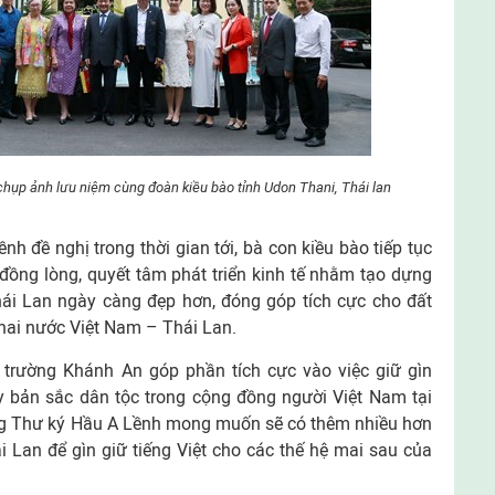
chụp ảnh lưu niệm cùng đoàn kiều bào tỉnh Udon Thani, Thái lan
h đề nghị trong thời gian tới, bà con kiều bào tiếp tục
đồng lòng, quyết tâm phát triển kinh tế nhằm tạo dựng
hái Lan ngày càng đẹp hơn, đóng góp tích cực cho đất
hai nước Việt Nam – Thái Lan.
 trường Khánh An góp phần tích cực vào việc giữ gìn
uy bản sắc dân tộc trong cộng đồng người Việt Nam tại
ổng Thư ký Hầu A Lềnh mong muốn sẽ có thêm nhiều hơn
ái Lan để gìn giữ tiếng Việt cho các thế hệ mai sau của