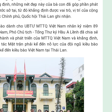
g định, những nét đẹp này của bà con đã góp phần phát
ước sở tại, từ đó khẳng định được vai trò, vị trí của cộng
c Chính phủ, Quốc hội Thái Lan ghi nhận.
bào dành cho UBTƯ MTTQ Việt Nam nhân kỷ niệm 89
am, Phó Chủ tịch - Tổng Thư ký Hầu A Lềnh đã chia sẻ
thành và phát triển của MTTQ Việt Nam và khẳng định,
tác Mặt trận phải kể đến nỗ lực của đội ngũ kiều bào
 kể đến kiều bào Việt Nam tại Thái Lan.