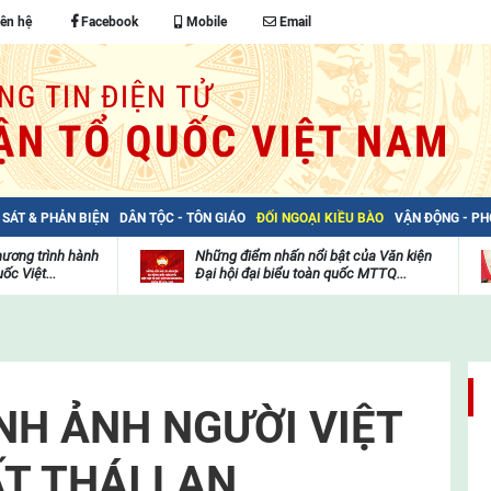
iên hệ
Facebook
Mobile
Email
 SÁT & PHẢN BIỆN
DÂN TỘC - TÔN GIÁO
ĐỐI NGOẠI KIỀU BÀO
VẬN ĐỘNG - P
hương trình hành
Những điểm nhấn nổi bật của Văn kiện
ốc Việt...
Đại hội đại biểu toàn quốc MTTQ...
Thư
H
viện
đ
video
c
m
t
NH ẢNH NGƯỜI VIỆT
T THÁI LAN