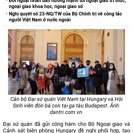
Đối ngoại nhân dân hướng mạnh tới ngoại giao tri thức,
ngoại giao khoa học, ngoại giao số
Nghị quyết số 23-NQ/TW của Bộ Chính trị về công tác
người Việt Nam ở nước ngoài
Cán bộ Đại sứ quán Việt Nam tại Hungary và Hội
Sinh viên đón bà con tại ga tàu Budapest. Ảnh:
dantri.com.vn
Đại sứ quán đã gửi công hàm cho Bộ Ngoại giao và
Cảnh sát biên phòng Hungary đề nghị phối hợp, tạo