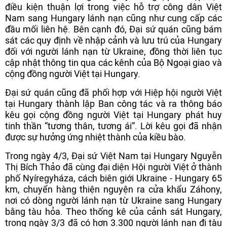
điều kiện thuận lợi trong việc hỗ trợ công dân Việt
Nam sang Hungary lánh nạn cũng như cung cấp các
đầu mối liên hệ. Bên cạnh đó, Đại sứ quán cũng bám
sát các quy định về nhập cảnh và lưu trú của Hungary
đối với người lánh nạn từ Ukraine, đồng thời liên tục
cập nhật thông tin qua các kênh của Bộ Ngoại giao và
cộng đồng người Việt tại Hungary.
Đại sứ quán cũng đã phối hợp với Hiệp hội người Việt
tại Hungary thành lập Ban công tác và ra thông báo
kêu gọi cộng đồng người Việt tại Hungary phát huy
tinh thần “tương thân, tương ái”. Lời kêu gọi đã nhận
được sự hưởng ứng nhiệt thành của kiều bào.
Trong ngày 4/3, Đại sứ Việt Nam tại Hungary Nguyễn
Thị Bích Thảo đã cùng đại diện Hội người Việt ở thành
phố Nyíregyháza, cách biên giới Ukraine - Hungary 65
km, chuyển hàng thiện nguyện ra cửa khẩu Záhony,
nơi có dòng người lánh nạn từ Ukraine sang Hungary
bằng tàu hỏa. Theo thống kê của cảnh sát Hungary,
trong ngày 3/3 đã có hơn 3.300 người lánh nạn đi tàu