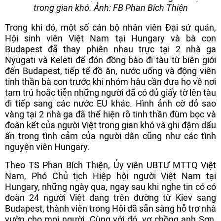
trong gian khó. Ảnh: FB Phan Bích Thiện
Trong khi đó, một số cán bộ nhân viên Đại sứ quán,
Hội sinh viên Việt Nam tại Hungary và bà con
Budapest đã thay phiên nhau trực tại 2 nhà ga
Nyugati và Keleti để đón đồng bào đi tàu từ biên giới
đến Budapest, tiếp tế đồ ăn, nước uống và động viên
tinh thần bà con trước khi nhóm hậu cần đưa họ về nơi
tạm trú hoặc tiễn những người đã có đủ giấy tờ lên tàu
đi tiếp sang các nước EU khác. Hình ảnh cờ đỏ sao
vàng tại 2 nhà ga đã thể hiện rõ tinh thần đùm bọc và
đoàn kết của người Việt trong gian khó và ghi đậm dấu
ấn trong tình cảm của người dân cũng như các tình
nguyện viên Hungary.
Theo TS Phan Bích Thiện, Ủy viên UBTƯ MTTQ Việt
Nam, Phó Chủ tịch Hiệp hội người Việt Nam tại
Hungary, những ngày qua, ngay sau khi nghe tin có có
đoàn 24 người Việt đang trên đường từ Kiev sang
Budapest, thành viên trong Hội đã sẵn sàng hỗ trợ nhà
vườn cho mọi người. Cùng với đó, vợ chồng anh Sơn,