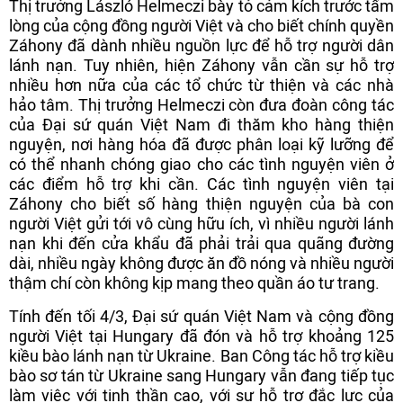
Thị trưởng László Helmeczi bày tỏ cảm kích trước tấm
lòng của cộng đồng người Việt và cho biết chính quyền
Záhony đã dành nhiều nguồn lực để hỗ trợ người dân
lánh nạn. Tuy nhiên, hiện Záhony vẫn cần sự hỗ trợ
nhiều hơn nữa của các tổ chức từ thiện và các nhà
hảo tâm. Thị trưởng Helmeczi còn đưa đoàn công tác
của Đại sứ quán Việt Nam đi thăm kho hàng thiện
nguyện, nơi hàng hóa đã được phân loại kỹ lưỡng để
có thể nhanh chóng giao cho các tình nguyện viên ở
các điểm hỗ trợ khi cần. Các tình nguyện viên tại
Záhony cho biết số hàng thiện nguyện của bà con
người Việt gửi tới vô cùng hữu ích, vì nhiều người lánh
nạn khi đến cửa khẩu đã phải trải qua quãng đường
dài, nhiều ngày không được ăn đồ nóng và nhiều người
thậm chí còn không kịp mang theo quần áo tư trang.
Tính đến tối 4/3, Đại sứ quán Việt Nam và cộng đồng
người Việt tại Hungary đã đón và hỗ trợ khoảng 125
kiều bào lánh nạn từ Ukraine. Ban Công tác hỗ trợ kiều
bào sơ tán từ Ukraine sang Hungary vẫn đang tiếp tục
làm việc với tinh thần cao, với sự hỗ trợ đắc lực của