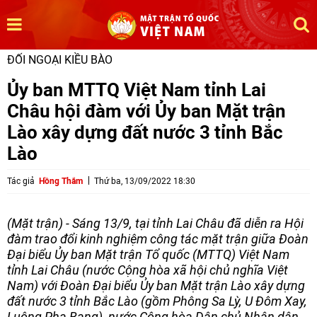
ĐỐI NGOẠI KIỀU BÀO
Ủy ban MTTQ Việt Nam tỉnh Lai
Châu hội đàm với Ủy ban Mặt trận
Lào xây dựng đất nước 3 tỉnh Bắc
Lào
Tác giả
Hồng Thắm
Thứ ba, 13/09/2022 18:30
(Mặt trận) - Sáng 13/9, tại tỉnh Lai Châu đã diễn ra Hội
đàm trao đổi kinh nghiệm công tác mặt trận giữa Đoàn
Đại biểu Ủy ban Mặt trận Tổ quốc (MTTQ) Việt Nam
tỉnh Lai Châu (nước Cộng hòa xã hội chủ nghĩa Việt
Nam) với Đoàn Đại biểu Ủy ban Mặt trận Lào xây dựng
đất nước 3 tỉnh Bắc Lào (gồm Phông Sa Lỳ, U Đôm Xay,
Luông Pha Bang), nước Cộng hòa Dân chủ Nhân dân