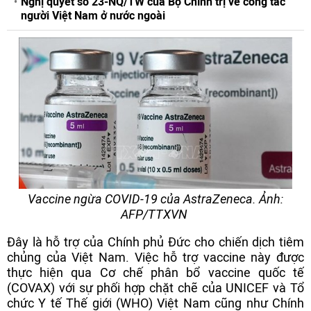
Nghị quyết số 23-NQ/TW của Bộ Chính trị về công tác
người Việt Nam ở nước ngoài
Vaccine ngừa COVID-19 của AstraZeneca. Ảnh:
AFP/TTXVN
Đây là hỗ trợ của Chính phủ Đức cho chiến dịch tiêm
chủng của Việt Nam. Việc hỗ trợ vaccine này được
thực hiện qua Cơ chế phân bổ vaccine quốc tế
(COVAX) với sự phối hợp chặt chẽ của UNICEF và Tổ
chức Y tế Thế giới (WHO) Việt Nam cũng như Chính