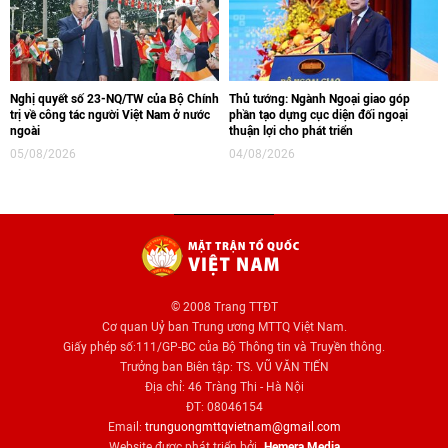
Nghị quyết số 23-NQ/TW của Bộ Chính
Thủ tướng: Ngành Ngoại giao góp
trị về công tác người Việt Nam ở nước
phần tạo dựng cục diện đối ngoại
ngoài
thuận lợi cho phát triển
05/08/2026
04/08/2026
© 2008 Trang TTĐT
Cơ quan Uỷ ban Trung ương MTTQ Việt Nam.
Giấy phép số:111/GP-BC của Bộ Thông tin và Truyền thông.
Trưởng ban Biên tập: TS. VŨ VĂN TIẾN
Địa chỉ: 46 Tràng Thi - Hà Nội
ĐT: 08046154
Email:
trunguongmttqvietnam@gmail.com
Website được phát triển bởi
Hemera Media