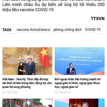
Liên minh châu Âu dự kiến sẽ ủng hộ tối thiểu 200
triệu liều vaccine COVID-19.
TTXVN
vaccine AstraZeneca
phòng chống dịch
COVID-19
TAGS
Việt Nam - Hoa Kỳ: Thúc đẩy đà hợp
Đối ngoại nhân dân hướng mạnh tới
tác kinh tế làm trọng tâm, động lực cho
ngoại giao tri thức, ngoại giao khoa
quan hệ song phương
học, ngoại giao số
07/08/2026
05/08/2026