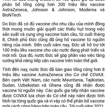
phân bổ tổng cộng hơn 200 triệu liều vaccine
AstraZeneca, Johnson & Johnson, Moderna và
BioNTech.
Do Đức đã có đủ vaccine cho nhu cầu của mình đồng
thời mong muốn giải quyết các thiếu hụt trong việc
sản xuất và cung ứng vaccine toàn cầu, từ cuối tháng
8, Chính phủ Đức cũng đã ủng hộ vaccine từ nguồn
riêng của mình. Đến cuối năm nay, Đức sẽ hỗ trợ tới
100 triệu liều vaccine cho các nước đang phát triển và
mới nổi. Qua đó, nước Đức sẽ góp phần vào việc tăng
cường khả năng tiếp cận vaccine trên toàn thế giới.
Tính đến nay, nước Đức đã bàn giao tổng cộng hơn 8
triệu liều vaccine AstraZeneca cho Cơ chế COVAX.
Bên cạnh Việt Nam, các nước Mauritania, Tajikistan,
Sudan, Uzbekistan và Ghana cũng đã nhận được
vaccine từ nguồn này. Các quốc gia tiếp nhận vaccine
được COVAX lựa chọn do Cơ chế này nắm được tình
hình tại từng quốc gia và vì vậy có thể phân bổ vaccine
một cách công bằng trên toàn cầu. Tới cuối năm 2021,