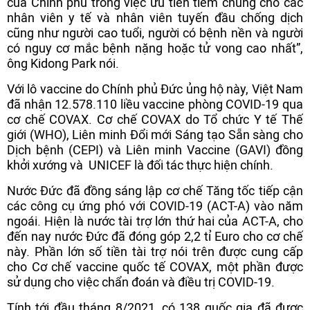
của Chính phủ trong việc ưu tiên tiêm chủng cho các
nhân viên y tế và nhân viên tuyến đầu chống dịch
cũng như người cao tuổi, người có bệnh nền và người
có nguy cơ mắc bệnh nặng hoặc tử vong cao nhất”,
ông Kidong Park nói.
Với lô vaccine do Chính phủ Đức ủng hộ này, Việt Nam
đã nhận 12.578.110 liều vaccine phòng COVID-19 qua
cơ chế COVAX. Cơ chế COVAX do Tổ chức Y tế Thế
giới (WHO), Liên minh Đổi mới Sáng tạo Sẵn sàng cho
Dịch bệnh (CEPI) và Liên minh Vaccine (GAVI) đồng
khởi xướng và UNICEF là đối tác thực hiện chính.
Nước Đức đã đồng sáng lập cơ chế Tăng tốc tiếp cận
các công cụ ứng phó với COVID-19 (ACT-A) vào năm
ngoái. Hiện là nước tài trợ lớn thứ hai của ACT-A, cho
đến nay nước Đức đã đóng góp 2,2 tỉ Euro cho cơ chế
này. Phần lớn số tiền tài trợ nói trên được cung cấp
cho Cơ chế vaccine quốc tế COVAX, một phần được
sử dụng cho việc chẩn đoán và điều trị COVID-19.
Tính tới đầu tháng 8/2021, có 138 quốc gia đã được