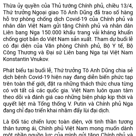
Thừa ủy quyền của Thủ tướng Chính phủ, chiều 13/4,
Thứ trưởng Ngoại giao Tô Anh Dũng đã trao số hàng
hỗ trợ phòng chống dịch Covid-19 của Chính phủ và
nhân dân Việt Nam gửi tặng Chính phủ và nhân dân
Liên bang Nga 150.000 khẩu trang vải kháng khuẩn
chống giọt bắn do Việt Nam sản xuất. Tham dự buổi lễ
có đại diện của Văn phòng Chính phủ, Bộ Y tế, Bộ
Công Thương và Đại sứ Liên bang Nga tại Việt Nam
Konstantin Vnukov.
Phát biểu tại buổi lễ, Thứ trưởng Tô Anh Dũng chia sẻ
dịch bệnh Covid-19 hiện nay đang diễn biến phức tạp
trên toàn thế giới, đặt ra những thách thức chưa từng
có với tất cả các quốc gia. Việt Nam luôn quan tâm
theo dõi và đánh giá cao những biện pháp kịp thời và
quyết liệt mà Tổng thống V. Putin và Chính phủ Nga
đang chỉ đạo triển khai nhằm đẩy lùi đại dịch.
Là Đối tác chiến lược toàn diện, với tinh thần tương
thân tương ái, Chính phủ Việt Nam mong muốn dành
một phần nguồn lực của mình gửi tặng Chính phủ và