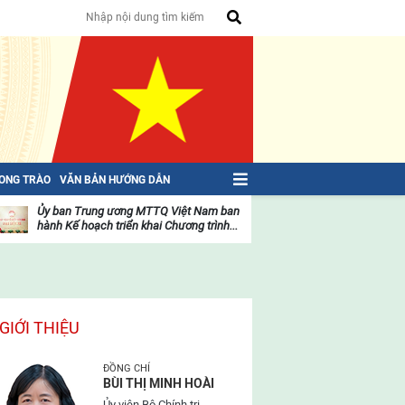
HONG TRÀO
VĂN BẢN HƯỚNG DẪN
Ủy ban Trung ương MTTQ Việt Nam ban
Toàn văn NGHỊ QU
hành Kế hoạch triển khai Chương trình...
toàn quốc Mặt trậ
oạt
Hoạt
ộng
động
ủa
của
ặt
mặt
rận
trận
GIỚI THIỆU
ĐỒNG CHÍ
BÙI THỊ MINH HOÀI
Ủy viên Bộ Chính trị,