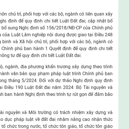
ôn chủ trì, phối hợp với các bộ, ngành có liên quan xây
hị định để quy định chi tiết Luật Đất đai; cập nhật bổ
i, bổ sung Nghị định số 156/2018/NĐ-CP của Chính phủ
iều của Luật Lâm nghiệp nội dung được giao tại Điều 248
binh và Xã hội chủ trì, phối hợp với các bộ, ngành có
 Chính phủ ban hành 1 Quyết định để quy định chi tiết
ông tư để quy định chi tiết Luật Đất đai.
ộ, ngành, địa phương khẩn trương xây dựng theo trình
n hành văn bản quy phạm pháp luật trình Chính phủ ban
ong tháng 5/2024. Đối với dự thảo Nghị định quy định
tại Điều 190 Luật Đất đai năm 2024: Bộ Tài nguyên và
ình ban hành Nghị định theo trình tự rút gọn để đảm bảo
ài nguyên và Môi trường có trách nhiệm xây dựng và
giáo dục pháp luật về đất đai nhằm nâng cao nhận thức
 tổ chức trong nước, tổ chức tôn giáo, tổ chức tôn giáo