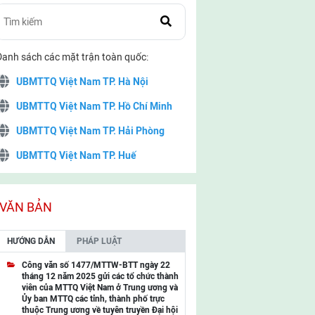
Danh sách các mặt trận toàn quốc:
UBMTTQ Việt Nam TP. Hà Nội
UBMTTQ Việt Nam TP. Hồ Chí Minh
UBMTTQ Việt Nam TP. Hải Phòng
UBMTTQ Việt Nam TP. Huế
UBMTTQ Việt Nam TP. Đà Nẵng
UBMTTQ Việt Nam TP. Cần Thơ
VĂN BẢN
UBMTTQ Việt Nam tỉnh Quảng Ninh
HƯỚNG DẪN
PHÁP LUẬT
UBMTTQ Việt Nam tỉnh Cao Bằng
Công văn số 1477/MTTW-BTT ngày 22
tháng 12 năm 2025 gửi các tổ chức thành
UBMTTQ Việt Nam tỉnh Lạng Sơn
viên của MTTQ Việt Nam ở Trung ương và
Ủy ban MTTQ các tỉnh, thành phố trực
UBMTTQ Việt Nam tỉnh Lai Châu
thuộc Trung ương về tuyên truyền Đại hội