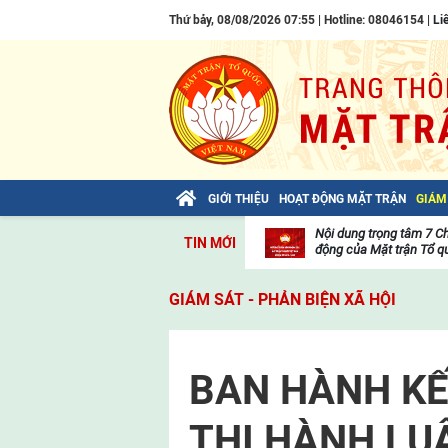
Thứ bảy, 08/08/2026 07:55 | Hotline: 08046154 |
Li
GIỚI THIỆU
HOẠT ĐỘNG MẶT TRẬN
GIÁM
Bài viết của Tổng Bí thư Tô Lâm: TIẾN
Nội dung trọng tâm 7 C
TIN MỚI
LÊN! TOÀN THẮNG ẮT VỀ TA!
động của Mặt trận Tổ qu
Thư
viện
GIÁM SÁT - PHẢN BIỆN XÃ HỘI
video
BAN HÀNH KẾ
THI HÀNH LU