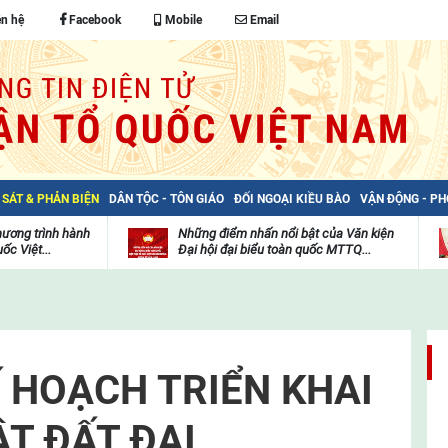
ên hệ
Facebook
Mobile
Email
 SÁT & PHẢN BIỆN
DÂN TỘC - TÔN GIÁO
ĐỐI NGOẠI KIỀU BÀO
VẬN ĐỘNG - P
hương trình hành
Những điểm nhấn nổi bật của Văn kiện
ốc Việt...
Đại hội đại biểu toàn quốc MTTQ...
Thư
H
viện
đ
video
c
m
t
 HOẠCH TRIỂN KHAI
ẬT ĐẤT ĐAI