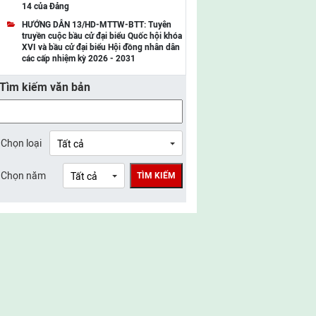
14 của Đảng
UBMTTQ Việt Nam tỉnh Điện Biên
HƯỚNG DẪN 13/HD-MTTW-BTT: Tuyên
truyền cuộc bầu cử đại biểu Quốc hội khóa
UBMTTQ Việt Nam tỉnh Sơn La
XVI và bầu cử đại biểu Hội đồng nhân dân
các cấp nhiệm kỳ 2026 - 2031
UBMTTQ Việt Nam tỉnh Thanh Hóa
Tìm kiếm văn bản
UBMTTQ Việt Nam tỉnh Nghệ An
UBMTTQ Việt Nam tỉnh Hà Tĩnh
UBMTTQ Việt Nam tỉnh Tuyên Quang
Chọn loại
UBMTTQ Việt Nam tỉnh Lào Cai
Chọn năm
TÌM KIẾM
UBMTTQ Việt Nam tỉnh Thái Nguyên
UBMTTQ Việt Nam tỉnh Phú Thọ
UBMTTQ Việt Nam tỉnh Bắc Ninh
UBMTTQ Việt Nam tỉnh Hưng Yên
UBMTTQ Việt Nam tỉnh Ninh Bình
UBMTTQ Việt Nam tỉnh Quảng Trị