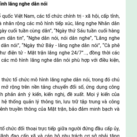
hình lắng nghe dân nói
quốc Việt Nam, các tổ chức chính trị - xã hội, cấp tỉnh,
 và nhân rộng các mô hình tiếp xúc, lắng nghe Nhân dân
Ngày cuối tuần cùng dân”, “Ngày thứ Sáu tuần cuối hàng
àm dân tin”, “Nghe dân nói, nói dân nghe”, “Lắng nghe
dân nói”, “Ngày thứ Bảy - lắng nghe dân nói”, “Cà phê
 thư điện tử - Mặt trận lắng nghe 24/7”…, đồng thời các
các mô hình lắng nghe dân nói phù hợp với điều kiện,
 thức tổ chức mô hình lắng nghe dân nói, trong đó chú
ỳ, mở rộng trên nền tảng chuyển đổi số, ứng dụng công
 phản ánh ý kiến, kiến nghị, đề xuất. Mọi ý kiến của
hệ thống quản lý thông tin, lưu trữ tập trung và công
c kênh truyền thông của Mặt trận, bảo đảm minh bạch và
tổ chức đối thoại trực tiếp giữa người đứng đầu cấp ủy,
 lãnh đạo cấp xã và cán bộ phụ trách cơ sở phải tăng