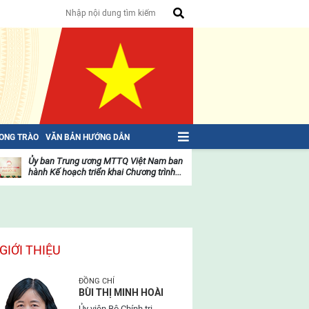
HONG TRÀO
VĂN BẢN HƯỚNG DẪN
Ủy ban Trung ương MTTQ Việt Nam ban
Toàn văn NGHỊ QU
hành Kế hoạch triển khai Chương trình...
toàn quốc Mặt trậ
oạt
Hoạt
ộng
động
ủa
của
ặt
mặt
rận
trận
GIỚI THIỆU
ĐỒNG CHÍ
BÙI THỊ MINH HOÀI
Ủy viên Bộ Chính trị,