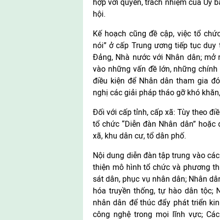
hợp với quyền, trách nhiệm của Ủy b
hội.
Kế hoạch cũng đề cập, việc tổ chứ
nói” ở cấp Trung ương tiếp tục duy t
Đảng, Nhà nước với Nhân dân; mở r
vào những vấn đề lớn, những chính 
điều kiện để Nhân dân tham gia đó
nghị các giải pháp tháo gỡ khó khăn
Đối với cấp tỉnh, cấp xã: Tùy theo đ
tổ chức “Diễn đàn Nhân dân” hoặc d
xã, khu dân cư, tổ dân phố.
Nội dung diễn đàn tập trung vào các
thiện mô hình tổ chức và phương t
sát dân, phục vụ nhân dân; Nhân dân 
hóa truyền thống, tự hào dân tộc;
nhân dân để thúc đẩy phát triển ki
công nghệ trong mọi lĩnh vực; Các