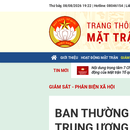
Thứ bảy, 08/08/2026 19:22 | Hotline: 08046154 |
Li
GIỚI THIỆU
HOẠT ĐỘNG MẶT TRẬN
GIÁM
Bài viết của Tổng Bí thư Tô Lâm: TIẾN
Nội dung trọng tâm 7 C
TIN MỚI
LÊN! TOÀN THẮNG ẮT VỀ TA!
động của Mặt trận Tổ qu
Thư
viện
GIÁM SÁT - PHẢN BIỆN XÃ HỘI
video
BAN THƯỜNG
TRUNG ƯƠNG