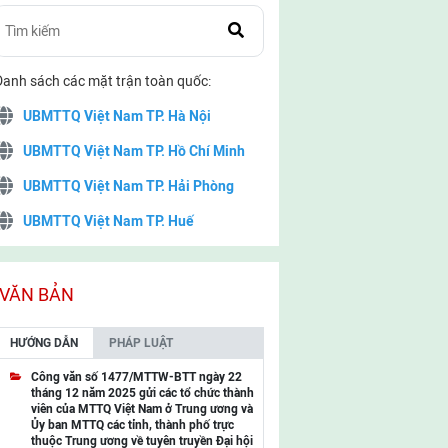
Danh sách các mặt trận toàn quốc:
UBMTTQ Việt Nam TP. Hà Nội
UBMTTQ Việt Nam TP. Hồ Chí Minh
UBMTTQ Việt Nam TP. Hải Phòng
UBMTTQ Việt Nam TP. Huế
UBMTTQ Việt Nam TP. Đà Nẵng
UBMTTQ Việt Nam TP. Cần Thơ
VĂN BẢN
UBMTTQ Việt Nam tỉnh Quảng Ninh
HƯỚNG DẪN
PHÁP LUẬT
UBMTTQ Việt Nam tỉnh Cao Bằng
Công văn số 1477/MTTW-BTT ngày 22
tháng 12 năm 2025 gửi các tổ chức thành
UBMTTQ Việt Nam tỉnh Lạng Sơn
viên của MTTQ Việt Nam ở Trung ương và
Ủy ban MTTQ các tỉnh, thành phố trực
UBMTTQ Việt Nam tỉnh Lai Châu
thuộc Trung ương về tuyên truyền Đại hội