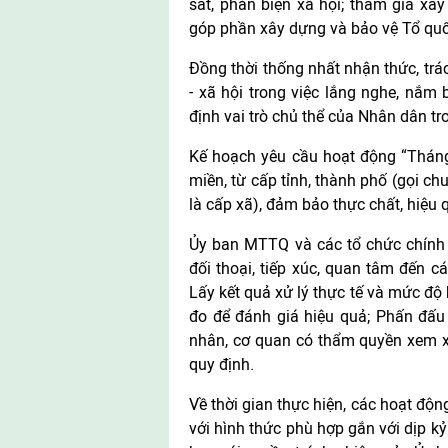
sát, phản biện xã hội; tham gia x
góp phần xây dựng và bảo vệ Tổ quố
Đồng thời thống nhất nhận thức, trá
- xã hội trong việc lắng nghe, nắm
định vai trò chủ thể của Nhân dân t
Kế hoạch yêu cầu hoạt động “Tháng 
miền, từ cấp tỉnh, thành phố (gọi ch
là cấp xã), đảm bảo thực chất, hiệu 
Ủy ban MTTQ và các tổ chức chính tr
đối thoại, tiếp xúc, quan tâm đến c
Lấy kết quả xử lý thực tế và mức độ
đo để đánh giá hiệu quả; Phấn đấu
nhân, cơ quan có thẩm quyền xem xét
quy định.
Về thời gian thực hiện, các hoạt độ
với hình thức phù hợp gắn với dịp k