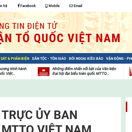
ên hệ
Facebook
Mobile
Email
 SÁT & PHẢN BIỆN
DÂN TỘC - TÔN GIÁO
ĐỐI NGOẠI KIỀU BÀO
VẬN ĐỘNG - P
hương trình hành
Những điểm nhấn nổi bật của Văn kiện
ốc Việt...
Đại hội đại biểu toàn quốc MTTQ...
Thư
H
viện
đ
video
c
m
t
 TRỰC ỦY BAN
 MTTQ VIỆT NAM