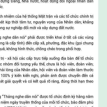
ây dựng Đảng, Nhà nước, hoạt động đối ngoại nhân dân
c.
ch nhiệm của hệ thống Mặt trận và các tổ chức chính trị
 bắt kịp thời tâm tư, nguyện vọng của Nhân dân; khẳng
rong sự nghiệp đổi mới và xây dựng đất nước.
nghe dân nói” phải được triển khai ở tất cả các vùng
ung là cấp tỉnh) đến cấp xã, phường, đặc khu (gọi chung
quả; không hình thức, chồng chéo trong phối hợp.
ị - xã hội các cấp trực tiếp xuống địa bàn để tổ chức
ác nhóm đối tượng yếu thế, chưa là hội viên, đoàn viên;
 hài lòng của Nhân dân, hội viên và đoàn viên làm thước
 100% ý kiến kiến nghị, phản ánh được chuyển đến cá
 giải quyết và có kết quả rõ ràng, đúng thời hạn theo
ng “Tháng nghe dân nói” được tổ chức định kỳ hằng năm
ỷ niệm ngày truyền thống của mỗi tổ chức, bảo đảm phù