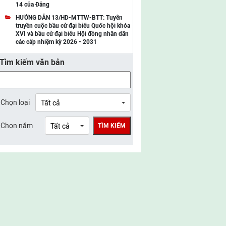
14 của Đảng
UBMTTQ Việt Nam tỉnh Điện Biên
HƯỚNG DẪN 13/HD-MTTW-BTT: Tuyên
truyền cuộc bầu cử đại biểu Quốc hội khóa
UBMTTQ Việt Nam tỉnh Sơn La
XVI và bầu cử đại biểu Hội đồng nhân dân
các cấp nhiệm kỳ 2026 - 2031
UBMTTQ Việt Nam tỉnh Thanh Hóa
Tìm kiếm văn bản
UBMTTQ Việt Nam tỉnh Nghệ An
UBMTTQ Việt Nam tỉnh Hà Tĩnh
UBMTTQ Việt Nam tỉnh Tuyên Quang
Chọn loại
UBMTTQ Việt Nam tỉnh Lào Cai
Chọn năm
TÌM KIẾM
UBMTTQ Việt Nam tỉnh Thái Nguyên
UBMTTQ Việt Nam tỉnh Phú Thọ
UBMTTQ Việt Nam tỉnh Bắc Ninh
UBMTTQ Việt Nam tỉnh Hưng Yên
UBMTTQ Việt Nam tỉnh Ninh Bình
UBMTTQ Việt Nam tỉnh Quảng Trị