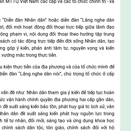
an MTTQ Việt Nam các cấp và các tổ chức chính trị - xã
c “Diễn đàn Nhân dân” hoặc diễn đàn “Lắng nghe dân
rì, đổi mới hoạt động đối thoại trực tiếp giữa lãnh đạo
ộng phạm vi, nội dung đối thoại theo hướng tập trung
sách có tác động trực tiếp đến đời sống Nhân dân, tạo
ng góp ý kiến, phản ánh tâm tư, nguyện vọng và kiến
, vướng mắc trong thực tiễn.
iều kiện thực tiễn của địa phương và của tổ chức mình để
iễn đàn “Lắng nghe dân nói”, chú trọng tổ chức ở cấp
 vấn đề như: Nhân dân tham gia ý kiến để tiếp tục hoàn
hức vận hành chính quyền địa phương hai cấp gần dân,
đề xuất sáng kiến bảo tồn, phát huy giá trị lịch sử, văn
 Nhân dân đề xuất sáng kiến phát huy nguồn lực trong
nh tế tư nhân, đổi mới, sáng tạo và ứng dụng khoa học
 chính sách dân tộc, tôn giáo, chính sách đối với hộ