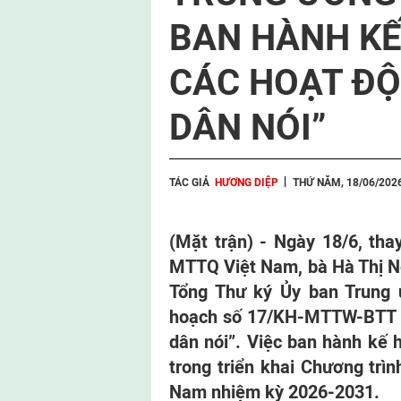
BAN HÀNH KẾ
CÁC HOẠT Đ
DÂN NÓI”
TÁC GIẢ
HƯƠNG DIỆP
THỨ NĂM, 18/06/202
(Mặt trận) - Ngày 18/6, th
MTTQ Việt Nam, bà Hà Thị Ng
Tổng Thư ký Ủy ban Trung
hoạch số 17/KH-MTTW-BTT v
dân nói”. Việc ban hành kế 
trong triển khai Chương trì
Nam nhiệm kỳ 2026-2031.