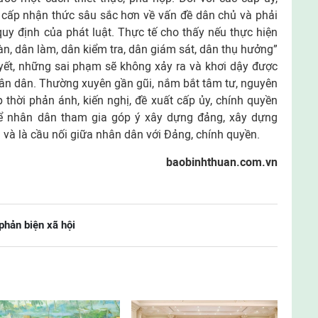
c cấp nhận thức sâu sắc hơn về vấn đề dân chủ và phải
y định của phát luật. Thực tế cho thấy nếu thực hiện
, dân làm, dân kiểm tra, dân giám sát, dân thụ hưởng”
yết, những sai phạm sẽ không xảy ra và khơi dậy được
hân dân. Thường xuyên gần gũi, nắm bắt tâm tư, nguyên
 thời phản ánh, kiến nghị, đề xuất cấp ủy, chính quyền
để nhân dân tham gia góp ý xây dựng đảng, xây dựng
ện và là cầu nối giữa nhân dân với Đảng, chính quyền.
baobinhthuan.com.vn
phản biện xã hội