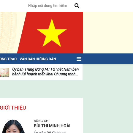
HONG TRÀO
VĂN BẢN HƯỚNG DẪN
Ủy ban Trung ương MTTQ Việt Nam ban
Toàn văn NGHỊ QU
hành Kế hoạch triển khai Chương trình...
toàn quốc Mặt trậ
oạt
Hoạt
ộng
động
ủa
của
ặt
mặt
rận
trận
GIỚI THIỆU
ĐỒNG CHÍ
BÙI THỊ MINH HOÀI
Ủy viên Bộ Chính trị,