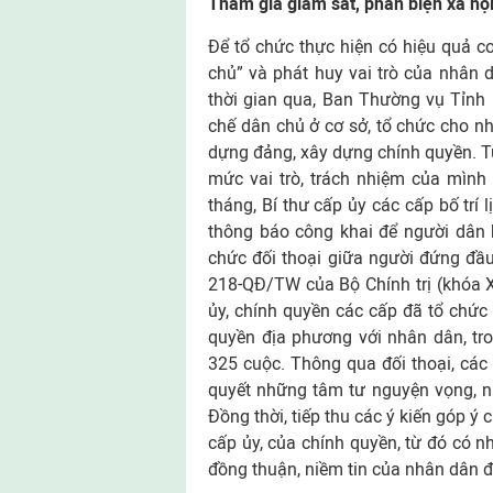
Tham gia giám sát, phản biện xã hộ
Để tổ chức thực hiện có hiệu quả c
chủ” và phát huy vai trò của nhân 
thời gian qua, Ban Thường vụ Tỉnh 
chế dân chủ ở cơ sở, tổ chức cho nh
dựng đảng, xây dựng chính quyền. Từ
mức vai trò, trách nhiệm của mình 
tháng, Bí thư cấp ủy các cấp bố trí 
thông báo công khai để người dân b
chức đối thoại giữa người đứng đầu
218-QĐ/TW của Bộ Chính trị (khóa X
ủy, chính quyền các cấp đã tổ chức
quyền địa phương với nhân dân, tr
325 cuộc. Thông qua đối thoại, các 
quyết những tâm tư nguyện vọng, n
Đồng thời, tiếp thu các ý kiến góp ý
cấp ủy, của chính quyền, từ đó có n
đồng thuận, niềm tin của nhân dân đ