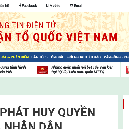
iên hệ
Facebook
Mobile
Email
 SÁT & PHẢN BIỆN
DÂN TỘC - TÔN GIÁO
ĐỐI NGOẠI KIỀU BÀO
VẬN ĐỘNG - P
hương trình hành
Những điểm nhấn nổi bật của Văn kiện
ốc Việt...
Đại hội đại biểu toàn quốc MTTQ...
Thư
H
viện
đ
video
c
m
t
 PHÁT HUY QUYỀN
A NHÂN DÂN