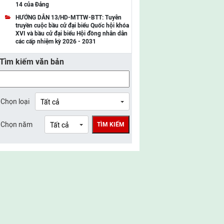
14 của Đảng
UBMTTQ Việt Nam tỉnh Điện Biên
HƯỚNG DẪN 13/HD-MTTW-BTT: Tuyên
truyền cuộc bầu cử đại biểu Quốc hội khóa
UBMTTQ Việt Nam tỉnh Sơn La
XVI và bầu cử đại biểu Hội đồng nhân dân
các cấp nhiệm kỳ 2026 - 2031
UBMTTQ Việt Nam tỉnh Thanh Hóa
Tìm kiếm văn bản
UBMTTQ Việt Nam tỉnh Nghệ An
UBMTTQ Việt Nam tỉnh Hà Tĩnh
UBMTTQ Việt Nam tỉnh Tuyên Quang
Chọn loại
UBMTTQ Việt Nam tỉnh Lào Cai
Chọn năm
TÌM KIẾM
UBMTTQ Việt Nam tỉnh Thái Nguyên
UBMTTQ Việt Nam tỉnh Phú Thọ
UBMTTQ Việt Nam tỉnh Bắc Ninh
UBMTTQ Việt Nam tỉnh Hưng Yên
UBMTTQ Việt Nam tỉnh Ninh Bình
UBMTTQ Việt Nam tỉnh Quảng Trị