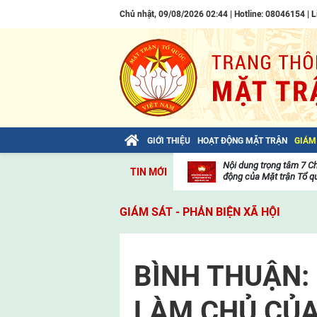
Chủ nhật, 09/08/2026 02:44 | Hotline: 08046154 |
L
GIỚI THIỆU
HOẠT ĐỘNG MẶT TRẬN
GIÁM
Bài viết của Tổng Bí thư Tô Lâm: TIẾN
Nội dung trọng tâm 7 C
TIN MỚI
LÊN! TOÀN THẮNG ẮT VỀ TA!
động của Mặt trận Tổ qu
Thư
viện
GIÁM SÁT - PHẢN BIỆN XÃ HỘI
video
BÌNH THUẬN:
LÀM CHỦ CỦ