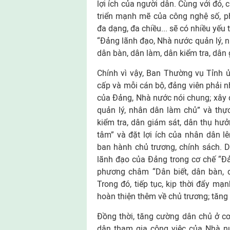
lợi ích của người dân. Cùng với đó,
triển mạnh mẽ của công nghệ số, p
đa dạng, đa chiều... sẽ có nhiều yếu
“Đảng lãnh đạo, Nhà nước quản lý, 
dân bàn, dân làm, dân kiểm tra, dân
Chính vì vậy, Ban Thường vụ Tỉnh ủ
cấp và mỗi cán bộ, đảng viên phải n
của Đảng, Nhà nước nói chung; xây 
quản lý, nhân dân làm chủ” và thự
kiểm tra, dân giám sát, dân thụ hưở
tâm” và đặt lợi ích của nhân dân lê
ban hành chủ trương, chính sách. D
lãnh đạo của Đảng trong cơ chế “Đ
phương châm “Dân biết, dân bàn, d
Trong đó, tiếp tục, kịp thời đẩy mạ
hoàn thiện thêm về chủ trương; tăng 
Đồng thời, tăng cường dân chủ ở cơ
dân tham gia công việc của Nhà nư