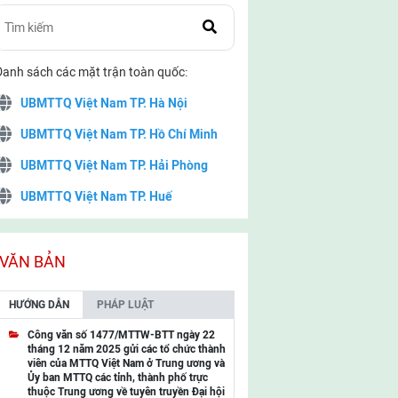
Danh sách các mặt trận toàn quốc:
UBMTTQ Việt Nam TP. Hà Nội
UBMTTQ Việt Nam TP. Hồ Chí Minh
UBMTTQ Việt Nam TP. Hải Phòng
UBMTTQ Việt Nam TP. Huế
UBMTTQ Việt Nam TP. Đà Nẵng
UBMTTQ Việt Nam TP. Cần Thơ
VĂN BẢN
UBMTTQ Việt Nam tỉnh Quảng Ninh
HƯỚNG DẪN
PHÁP LUẬT
UBMTTQ Việt Nam tỉnh Cao Bằng
Công văn số 1477/MTTW-BTT ngày 22
tháng 12 năm 2025 gửi các tổ chức thành
UBMTTQ Việt Nam tỉnh Lạng Sơn
viên của MTTQ Việt Nam ở Trung ương và
Ủy ban MTTQ các tỉnh, thành phố trực
UBMTTQ Việt Nam tỉnh Lai Châu
thuộc Trung ương về tuyên truyền Đại hội