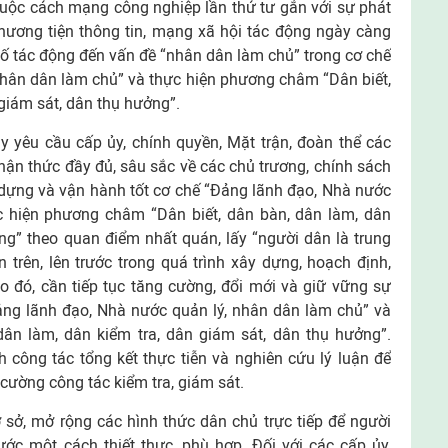
 cuộc cách mạng công nghiệp lần thứ tư gắn với sự phát
hương tiện thông tin, mạng xã hội tác động ngày càng
 tố tác động đến vấn đề “nhân dân làm chủ” trong cơ chế
nhân dân làm chủ” và thực hiện phương châm “Dân biết,
 giám sát, dân thụ hưởng”.
y yêu cầu cấp ủy, chính quyền, Mặt trận, đoàn thể các
hận thức đầy đủ, sâu sắc về các chủ trương, chính sách
dựng và vận hành tốt cơ chế “Đảng lãnh đạo, Nhà nước
c hiện phương châm “Dân biết, dân bàn, dân làm, dân
ng” theo quan điểm nhất quán, lấy “người dân là trung
n trên, lên trước trong quá trình xây dựng, hoạch định,
o đó, cần tiếp tục tăng cường, đổi mới và giữ vững sự
ảng lãnh đạo, Nhà nước quản lý, nhân dân làm chủ” và
ân làm, dân kiểm tra, dân giám sát, dân thụ hưởng”.
nh công tác tổng kết thực tiễn và nghiên cứu lý luận để
cường công tác kiểm tra, giám sát.
 sở, mở rộng các hình thức dân chủ trực tiếp để người
ớc một cách thiết thực, phù hợp. Đối với các cấp ủy,