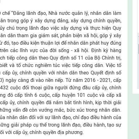
i
ơ chế “Đảng lãnh đạo, Nhà nước quản lý, nhân dân làm
dân trong góp ý xây dựng đảng, xây dựng chính quyền,
ủy chú trọng lãnh đạo việc xây dựng và thực hiện Quy
ân dân tham gia giám sát, phản biện xã hội, góp ý xây
 đó, tạo điều kiện thuận lợi để nhân dân phát huy đúng
trên các lĩnh vực của đời sống - xã hội. Định kỳ hàng
lịch tiếp công dân theo Quy định số 11 của Bộ Chính trị,
iết và tổ chức nghiêm túc việc tiếp công dân. Việc tổ
 cấp ủy, chính quyền với nhân dân theo Quyết định số
I) ngày càng đi vào nền nếp. Từ năm 2016 - 2021, cấp
 432 cuộc đối thoại giữa người đứng đầu cấp ủy, chính
ong đó cấp tỉnh 6 cuộc, cấp huyện 101 cuộc và cấp xã
cấp ủy, chính quyền đã nắm bắt tình hình, kịp thời giải
hững vấn đề còn vướng mắc, bức xúc trong nhân dân.
 của nhân dân đối với sự lãnh đạo, chỉ đạo điều hành của
hững giải pháp cụ thể trong lãnh đạo, điều hành, tạo sự
ối với cấp ủy, chính quyền địa phương.