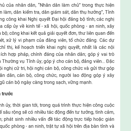
hủ của nhân dân, “Nhân dân làm chủ” trong thực hiện
 làm, dân kiểm tra, dân giám sát, dân thụ hưởng”, Tỉnh
g công khai Nghị quyết Đại hội đảng bộ tỉnh; các nghị
a cấp ủy về kinh tế - xã hội, quốc phòng - an ninh, xây
 bộ; công khai kết quả giải quyết đơn, thư liên quan đến
ét, xử lý vi phạm của đảng viên, tổ chức đảng. Các dự
ỉ thị, kế hoạch triển khai nghị quyết, nhất là các nội
 ích hợp pháp, chính đáng của nhân dân; góp ý vai trò
n Thường vụ Tỉnh ủy; góp ý cho cán bộ, đảng viên… Đặc
i nghị cử tri, hội nghị cán bộ, công chức và gửi thư góp
hân dân, cán bộ, công chức, người lao động góp ý xây
gũ cán bộ ngày càng trong sạch, vững mạnh.
n trước
ủy, thời gian tới, trong quá trình thực hiện công cuộc
ế sâu rộng sẽ có nhiều tác động đến tư tưởng, tình cảm,
; phát sinh nhiều vấn đề tác động trực tiếp hoặc gián
, quốc phòng - an ninh, trật tự xã hội trên địa bàn tỉnh và