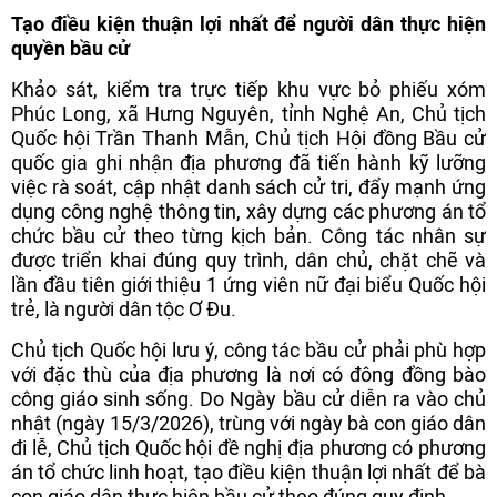
Tạo điều kiện thuận lợi nhất để người dân thực hiện
quyền bầu cử
Khảo sát, kiểm tra trực tiếp khu vực bỏ phiếu xóm
Phúc Long, xã Hưng Nguyên, tỉnh Nghệ An, Chủ tịch
Quốc hội Trần Thanh Mẫn, Chủ tịch Hội đồng Bầu cử
quốc gia ghi nhận địa phương đã tiến hành kỹ lưỡng
việc rà soát, cập nhật danh sách cử tri, đẩy mạnh ứng
dụng công nghệ thông tin, xây dựng các phương án tổ
chức bầu cử theo từng kịch bản. Công tác nhân sự
được triển khai đúng quy trình, dân chủ, chặt chẽ và
lần đầu tiên giới thiệu 1 ứng viên nữ đại biểu Quốc hội
trẻ, là người dân tộc Ơ Đu.
Chủ tịch Quốc hội lưu ý, công tác bầu cử phải phù hợp
với đặc thù của địa phương là nơi có đông đồng bào
công giáo sinh sống. Do Ngày bầu cử diễn ra vào chủ
nhật (ngày 15/3/2026), trùng với ngày bà con giáo dân
đi lễ, Chủ tịch Quốc hội đề nghị địa phương có phương
án tổ chức linh hoạt, tạo điều kiện thuận lợi nhất để bà
con giáo dân thực hiện bầu cử theo đúng quy định.