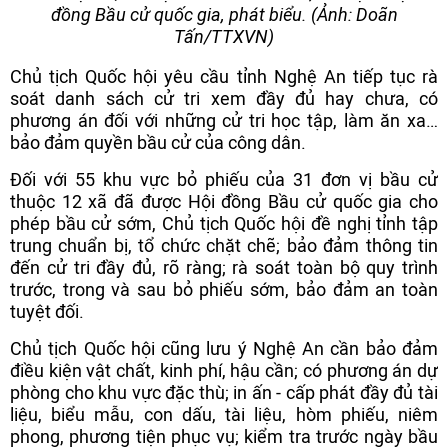
đồng Bầu cử quốc gia, phát biểu. (Ảnh: Doãn
Tấn/TTXVN)
Chủ tịch Quốc hội yêu cầu tỉnh Nghệ An tiếp tục rà
soát danh sách cử tri xem đầy đủ hay chưa, có
phương án đối với những cử tri học tập, làm ăn xa…
bảo đảm quyền bầu cử của công dân.
Đối với 55 khu vực bỏ phiếu của 31 đơn vị bầu cử
thuộc 12 xã đã được Hội đồng Bầu cử quốc gia cho
phép bầu cử sớm, Chủ tịch Quốc hội đề nghị tỉnh tập
trung chuẩn bị, tổ chức chặt chẽ; bảo đảm thông tin
đến cử tri đầy đủ, rõ ràng; rà soát toàn bộ quy trình
trước, trong và sau bỏ phiếu sớm, bảo đảm an toàn
tuyệt đối.
Chủ tịch Quốc hội cũng lưu ý Nghệ An cần bảo đảm
điều kiện vật chất, kinh phí, hậu cần; có phương án dự
phòng cho khu vực đặc thù; in ấn - cấp phát đầy đủ tài
liệu, biểu mẫu, con dấu, tài liệu, hòm phiếu, niêm
phong, phương tiện phục vụ; kiểm tra trước ngày bầu