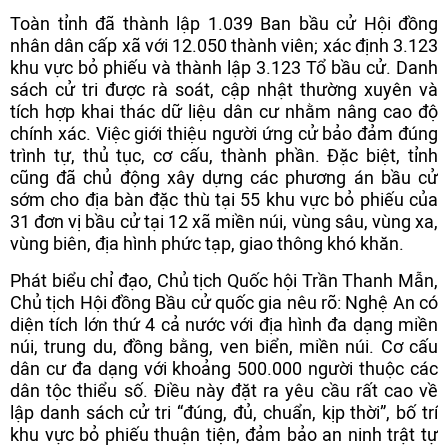
Toàn tỉnh đã thành lập 1.039 Ban bầu cử Hội đồng
nhân dân cấp xã với 12.050 thành viên; xác định 3.123
khu vực bỏ phiếu và thành lập 3.123 Tổ bầu cử. Danh
sách cử tri được rà soát, cập nhật thường xuyên và
tích hợp khai thác dữ liệu dân cư nhằm nâng cao độ
chính xác. Việc giới thiệu người ứng cử bảo đảm đúng
trình tự, thủ tục, cơ cấu, thành phần. Đặc biệt, tỉnh
cũng đã chủ động xây dựng các phương án bầu cử
sớm cho địa bàn đặc thù tại 55 khu vực bỏ phiếu của
31 đơn vị bầu cử tại 12 xã miền núi, vùng sâu, vùng xa,
vùng biên, địa hình phức tạp, giao thông khó khăn.
Phát biểu chỉ đạo, Chủ tịch Quốc hội Trần Thanh Mẫn,
Chủ tịch Hội đồng Bầu cử quốc gia nêu rõ: Nghệ An có
diện tích lớn thứ 4 cả nước với địa hình đa dạng miền
núi, trung du, đồng bằng, ven biển, miền núi. Cơ cấu
dân cư đa dạng với khoảng 500.000 người thuộc các
dân tộc thiểu số. Điều này đặt ra yêu cầu rất cao về
lập danh sách cử tri “đúng, đủ, chuẩn, kịp thời”, bố trí
khu vực bỏ phiếu thuận tiện, đảm bảo an ninh trật tự