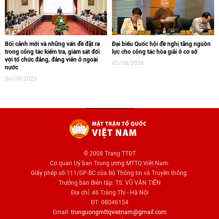
Bối cảnh mới và những vấn đề đặt ra
Đại biểu Quốc hội đề nghị tăng nguồn
trong công tác kiểm tra, giám sát đối
lực cho công tác hòa giải ở cơ sở
với tổ chức đảng, đảng viên ở ngoài
05/08/2026
nước
06/08/2026
© 2008 Trang TTĐT
Cơ quan Uỷ ban Trung ương MTTQ Việt Nam.
Giấy phép số:111/GP-BC của Bộ Thông tin và Truyền thông.
Trưởng ban Biên tập: TS. VŨ VĂN TIẾN
Địa chỉ: 46 Tràng Thi - Hà Nội
ĐT: 08046154
Email:
trunguongmttqvietnam@gmail.com