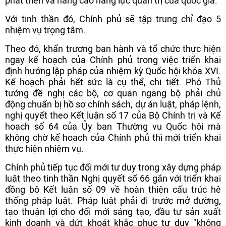
phát triển và nâng cao năng lực quản trị của quốc gia.
Với tinh thần đó, Chính phủ sẽ tập trung chỉ đạo 5
nhiệm vụ trọng tâm.
Theo đó, khẩn trương ban hành và tổ chức thực hiện
ngay kế hoạch của Chính phủ trong việc triển khai
định hướng lập pháp của nhiệm kỳ Quốc hội khóa XVI.
Kế hoạch phải hết sức là cụ thể, chi tiết. Phó Thủ
tướng đề nghị các bộ, cơ quan ngang bộ phải chủ
động chuẩn bị hồ sơ chính sách, dự án luật, pháp lệnh,
nghị quyết theo Kết luận số 17 của Bộ Chính trị và Kế
hoạch số 64 của Ủy ban Thường vụ Quốc hội mà
không chờ kế hoạch của Chính phủ thì mới triển khai
thực hiện nhiệm vụ.
Chính phủ tiếp tục đổi mới tư duy trong xây dựng pháp
luật theo tinh thần Nghị quyết số 66 gắn với triển khai
đồng bộ Kết luận số 09 về hoàn thiện cấu trúc hệ
thống pháp luật. Pháp luật phải đi trước mở đường,
tạo thuận lợi cho đổi mới sáng tạo, đầu tư sản xuất
kinh doanh và dứt khoát khắc phục tư duy "không