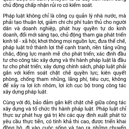
chủ động chấp nhận rủi ro có kiểm soát.
Pháp luật không chỉ là công cụ quản lý nhà nước, mà
phải tạo thuận lợi, giảm chi chi phí tuân thủ cho người
dân và doanh nghiệp, phát huy quyền tự do kinh
doanh, đổi mới sáng tạo, chủ động tham gia phát triển
kinh tế - xã hội; khơi thông mọi nguồn lực, đưa thể chế,
pháp luật trở thành lợi thế cạnh tranh, nền tảng vững
chắc, động lực mạnh mẽ cho phát triển; xác định đầu
tư cho công tác xây dựng và thi hành pháp luật là đầu
tư cho phát triển; xây dựng chính sách, pháp luật phải
gắn với kiểm soát chặt chẽ quyền lực; kiên quyết
phòng, chống tham nhũng, lãng phí, tiêu cực, không
để xảy ra lợi ích nhóm, lợi ích cục bộ trong công tác
xây dựng pháp luật.
Cùng với đó, bảo đảm gắn kết chặt chẽ giữa công tác
xây dựng và tổ chức thi hành pháp luật. Pháp luật chỉ
thực sự phát huy giá trị khi các quy định xuất phát từ
yêu cầu thực tiễn, có tính khả thi cao, được triển khai
đồng bộ, đi vào cuộc sống và tạo ra những chuyển