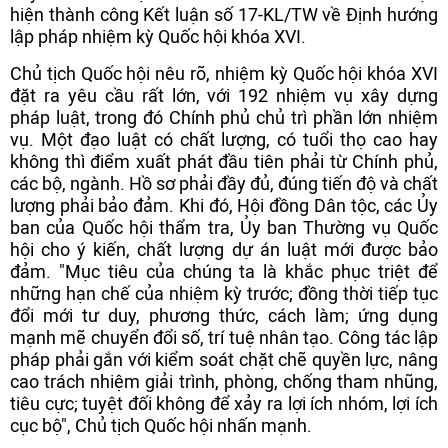
hiện thành công Kết luận số 17-KL/TW về Định hướng
lập pháp nhiệm kỳ Quốc hội khóa XVI.
Chủ tịch Quốc hội nêu rõ, nhiệm kỳ Quốc hội khóa XVI
đặt ra yêu cầu rất lớn, với 192 nhiệm vụ xây dựng
pháp luật, trong đó Chính phủ chủ trì phần lớn nhiệm
vụ. Một đạo luật có chất lượng, có tuổi thọ cao hay
không thì điểm xuất phát đầu tiên phải từ Chính phủ,
các bộ, ngành. Hồ sơ phải đầy đủ, đúng tiến độ và chất
lượng phải bảo đảm. Khi đó, Hội đồng Dân tộc, các Ủy
ban của Quốc hội thẩm tra, Ủy ban Thường vụ Quốc
hội cho ý kiến, chất lượng dự án luật mới được bảo
đảm. "Mục tiêu của chúng ta là khắc phục triệt để
những hạn chế của nhiệm kỳ trước; đồng thời tiếp tục
đổi mới tư duy, phương thức, cách làm; ứng dụng
mạnh mẽ chuyển đổi số, trí tuệ nhân tạo. Công tác lập
pháp phải gắn với kiểm soát chặt chẽ quyền lực, nâng
cao trách nhiệm giải trình, phòng, chống tham nhũng,
tiêu cực; tuyệt đối không để xảy ra lợi ích nhóm, lợi ích
cục bộ", Chủ tịch Quốc hội nhấn mạnh.