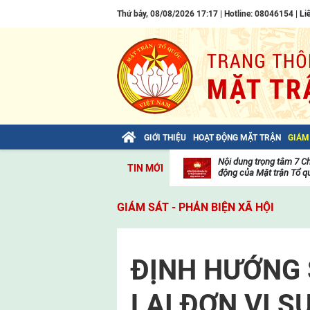
Thứ bảy, 08/08/2026 17:17 | Hotline: 08046154 |
Li
GIỚI THIỆU
HOẠT ĐỘNG MẶT TRẬN
GIÁM
Bài viết của Tổng Bí thư Tô Lâm: TIẾN
Nội dung trọng tâm 7 C
TIN MỚI
LÊN! TOÀN THẮNG ẮT VỀ TA!
động của Mặt trận Tổ qu
Thư
viện
GIÁM SÁT - PHẢN BIỆN XÃ HỘI
video
ĐỊNH HƯỚNG 
LẠI ĐƠN VỊ S