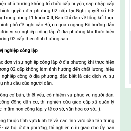
iện chủ trương không tổ chức cấp huyện, sáp nhập cấp
hính quyền địa phương 02 cấp tại Nghị quyết số 60-
Trung ương 11 khóa XIII, Ban Chỉ đạo về tổng kết thực
hính phủ đề nghị các Bộ, cơ quan ngang Bộ hướng dẫn
 đơn vị sự nghiệp công lập ở địa phương khi thực hiện
ương 02 cấp theo định hướng sau:
vị nghiệp công lập
các đơn vị sự nghiệp công lập ở địa phương khi thực hiện
ương 02 cấp không làm ảnh hưởng đến chất lượng, hiệu
nghiệp công ở địa phương, đặc biệt là các dịch vụ sự
 vụ nhu cầu của người dân.
công cơ bản, thiết yếu, có nhiệm vụ phục vụ người dân,
 cộng đồng dân cư, thì nghiên cứu giao cấp xã quản lý
c, mầm non công lập, y tế cơ sở, văn hóa cơ sở...).
ng thuộc lĩnh vực kinh tế và các lĩnh vực cần tập trung
ế - xã hội ở địa phương, thì nghiên cứu giao cho Ủy ban