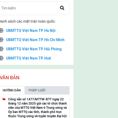
Danh sách các mặt trận toàn quốc:
UBMTTQ Việt Nam TP. Hà Nội
UBMTTQ Việt Nam TP. Hồ Chí Minh
UBMTTQ Việt Nam TP. Hải Phòng
UBMTTQ Việt Nam TP. Huế
UBMTTQ Việt Nam TP. Đà Nẵng
UBMTTQ Việt Nam TP. Cần Thơ
VĂN BẢN
UBMTTQ Việt Nam tỉnh Quảng Ninh
HƯỚNG DẪN
PHÁP LUẬT
UBMTTQ Việt Nam tỉnh Cao Bằng
Công văn số 1477/MTTW-BTT ngày 22
tháng 12 năm 2025 gửi các tổ chức thành
UBMTTQ Việt Nam tỉnh Lạng Sơn
viên của MTTQ Việt Nam ở Trung ương và
Ủy ban MTTQ các tỉnh, thành phố trực
UBMTTQ Việt Nam tỉnh Lai Châu
thuộc Trung ương về tuyên truyền Đại hội