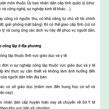
yên môn thuộc Ủy ban nhân dân cấp tỉnh quản lý (như:
và công nghệ, sự nghiệp kinh tế khác....).
ệp công có nguồn thu, có khả năng tự chủ về tài chính
ất, giải phóng mặt bằng) thì có thể giao cấp tỉnh (có cơ
n lý và cung ứng các dịch vụ này để phục vụ người dân,
p công lập ở địa phương
công lập thuộc lĩnh vực giáo dục và y tế.
 đơn vị sự nghiệp công lập thuộc vực giáo dục và y tế
xếp khi thực sự cần thiết và không làm ảnh hưởng đến
 của người dân trên địa bàn.
các cơ sở giáo dục (mầm non đến trung học cơ sở và
iện nay).
an nhân dân cấp huyện hiện nay sẽ chuyển về Sở Y tế
theo khu vực liên xã, phường.