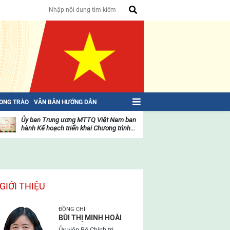
HONG TRÀO
VĂN BẢN HƯỚNG DẪN
Ủy ban Trung ương MTTQ Việt Nam ban
Toàn văn NGHỊ QU
hành Kế hoạch triển khai Chương trình...
toàn quốc Mặt trậ
oạt
Hoạt
ộng
động
ủa
của
ặt
mặt
rận
trận
GIỚI THIỆU
ĐỒNG CHÍ
BÙI THỊ MINH HOÀI
Ủy viên Bộ Chính trị,