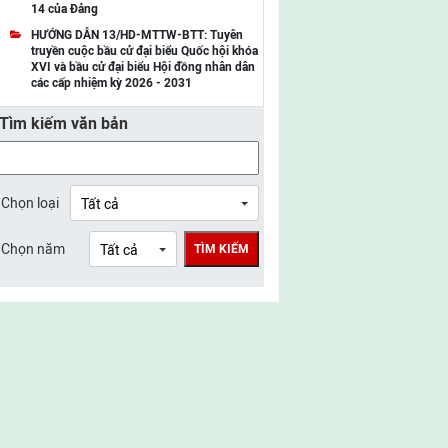
14 của Đảng
UBMTTQ Việt Nam tỉnh Điện Biên
HƯỚNG DẪN 13/HD-MTTW-BTT: Tuyên
truyền cuộc bầu cử đại biểu Quốc hội khóa
UBMTTQ Việt Nam tỉnh Sơn La
XVI và bầu cử đại biểu Hội đồng nhân dân
các cấp nhiệm kỳ 2026 - 2031
UBMTTQ Việt Nam tỉnh Thanh Hóa
Tìm kiếm văn bản
UBMTTQ Việt Nam tỉnh Nghệ An
UBMTTQ Việt Nam tỉnh Hà Tĩnh
UBMTTQ Việt Nam tỉnh Tuyên Quang
Chọn loại
UBMTTQ Việt Nam tỉnh Lào Cai
Chọn năm
TÌM KIẾM
UBMTTQ Việt Nam tỉnh Thái Nguyên
UBMTTQ Việt Nam tỉnh Phú Thọ
UBMTTQ Việt Nam tỉnh Bắc Ninh
UBMTTQ Việt Nam tỉnh Hưng Yên
UBMTTQ Việt Nam tỉnh Ninh Bình
UBMTTQ Việt Nam tỉnh Quảng Trị