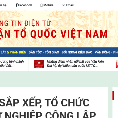
ên hệ
Facebook
Mobile
Email
 SÁT & PHẢN BIỆN
DÂN TỘC - TÔN GIÁO
ĐỐI NGOẠI KIỀU BÀO
VẬN ĐỘNG - P
hương trình hành
Những điểm nhấn nổi bật của Văn kiện
ốc Việt...
Đại hội đại biểu toàn quốc MTTQ...
Thư
H
viện
đ
video
c
m
t
SẮP XẾP, TỔ CHỨC
Ự NGHIỆP CÔNG LẬP