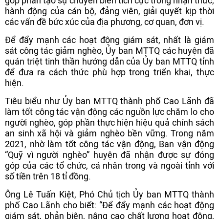
góp phần tạo sự chuyển biến tích cực trong nhận thức,
hành động của cán bộ, đảng viên, giải quyết kịp thời
các vấn đề bức xúc của địa phương, cơ quan, đơn vị.
Để đẩy mạnh các hoạt động giám sát, nhất là giám
sát công tác giảm nghèo, Ủy ban MTTQ các huyện đã
quán triệt tinh thần hướng dẫn của Ủy ban MTTQ tỉnh
để đưa ra cách thức phù hợp trong triển khai, thực
hiện.
Tiêu biểu như Ủy ban MTTQ thành phố Cao Lãnh đã
làm tốt công tác vận động các nguồn lực chăm lo cho
người nghèo, góp phần thực hiện hiệu quả chính sách
an sinh xã hội và giảm nghèo bền vững. Trong năm
2021, nhờ làm tốt công tác vận động, Ban vận động
“Quỹ vì người nghèo” huyện đã nhận được sự đóng
góp của các tổ chức, cá nhân trong và ngoài tỉnh với
số tiền trên 18 tỉ đồng.
Ông Lê Tuấn Kiệt, Phó Chủ tịch Ủy ban MTTQ thành
phố Cao Lãnh cho biết: “Để đẩy mạnh các hoạt động
giám sát, phản biện, nâng cao chất lượng hoạt động,