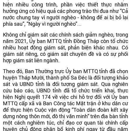
hiện nhiều công trình, phần việc thiết thực nhằm
hưởng ứng có hiệu quả các phong trào thi đua như “Cả
nước chung tay vì người nghèo - không để ai bị bỏ lại
phía sau”, “Ngày vì người nghèo”...
Không chỉ giám sát các chính sách giảm nghèo, trong
năm 2021, Ủy ban MTTQ tỉnh Đồng Tháp còn tổ chức
nhiều hoạt động giám sát, phản biện khác nhau. Có
giám sát riêng, có giám sát chuyên đề và có sự phối
hợp giám sát liên ngành.
Theo đó, Ban Thường trực Ủy ban MTTQ tỉnh đã chọn
huyện Tháp Mười, thành phố Sa Đéc là đối tượng khảo
sát và UBND tỉnh là đối tượng giám sát. Qua nghiên
cứu báo cáo, UBND tỉnh đã tổ chức triển khai, thực
hiện Nghị quyết 174 về việc chi hỗ trợ đối với Ủy ban
MTTQ cấp xã và Ban Công tác Mặt trận ở khu dân cư
để thực hiện Cuộc vận động “Toàn dân đoàn kết xây
dựng nông thôn mới, đô thị văn minh” trên địa bàn tỉnh
một cách nghiêm túc, chỉ đạo cơ quan tài chính cấp
huyện chủ động phân bổ kinh phí ngay từ đầu năm