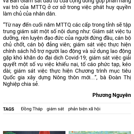
và Ban Giám sát đầu tư của cộng đồng góp phần nâng
vai trò của MTTQ ở cơ sở trong việc phát huy quyền
làm chủ của nhân dân.
“Từ nay đến cuối năm MTTQ các cấp trong tỉnh sẽ tập
trung giám sát một số nội dung như: Giám sát việc tu
dưỡng, rèn luyện đạo đức của người đứng đầu, cán bộ
chủ chốt, cán bộ đảng viên; giám sát việc thực hiện
chính sách hỗ trợ người lao động và sử dụng lao động
gặp khó khăn do đại dịch Covid-19; giám sát việc giải
quyết một số vụ việc khiếu nại, tố cáo phức tạp, kéo
dài; giám sát việc thực hiện Chương trình mục tiêu
Quốc gia xây dựng Nông thôn mới...”, bà Đoàn Thị
Nghiệp chia sẻ.
Phương Nguyên
Đồng Tháp
giám sát
phản biện xã hội
TAGS