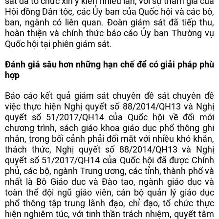
sát đã tổ chức xin ý kiến nhiều lần, với sự tham gia của
Hội đồng Dân tộc, các Ủy ban của Quốc hội và các bộ,
ban, ngành có liên quan. Đoàn giám sát đã tiếp thu,
hoàn thiện và chính thức báo cáo Ủy ban Thường vụ
Quốc hội tại phiên giám sát.
Đánh giá sâu hơn những hạn chế để có giải pháp phù
hợp
Báo cáo kết quả giám sát chuyên đề sát chuyên đề
việc thực hiện Nghị quyết số 88/2014/QH13 và Nghị
quyết số 51/2017/QH14 của Quốc hội về đổi mới
chương trình, sách giáo khoa giáo dục phổ thông ghi
nhận, trong bối cảnh phải đối mặt với nhiều khó khăn,
thách thức, Nghị quyết số 88/2014/QH13 và Nghị
quyết số 51/2017/QH14 của Quốc hội đã được Chính
phủ, các bộ, ngành Trung ương, các tỉnh, thành phố và
nhất là Bộ Giáo dục và Đào tạo, ngành giáo dục và
toàn thể đội ngũ giáo viên, cán bộ quản lý giáo dục
phổ thông tập trung lãnh đạo, chỉ đạo, tổ chức thực
hiện nghiêm túc, với tinh thần trách nhiệm, quyết tâm