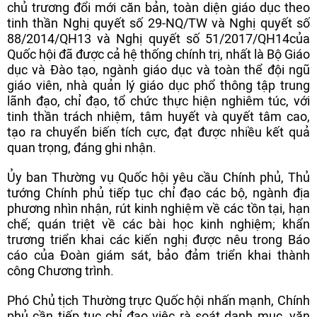
chủ trương đổi mới căn bản, toàn diện giáo dục theo
tinh thần Nghị quyết số 29-NQ/TW và Nghị quyết số
88/2014/QH13 và Nghị quyết số 51/2017/QH14
của
Quốc hội đã được cả hệ thống chính trị, nhất là Bộ Giáo
dục và Đào tạo, ngành giáo dục và toàn thể đội ngũ
giáo viên, nhà quản lý giáo dục phổ thông tập trung
lãnh đạo, chỉ đạo, tổ chức thực hiện nghiêm túc, với
tinh thần trách nhiệm, tâm huyết và quyết tâm cao,
tạo ra chuyển biến tích cực, đạt được nhiều kết quả
quan trọng, đáng ghi nhận.
Ủy ban Thường vụ Quốc hội yêu cầu Chính phủ, Thủ
tướng Chính phủ tiếp tục chỉ đạo các bộ, ngành địa
phương nhìn nhận, rút kinh nghiệm về các tồn tại, hạn
chế; quán triệt về các bài học kinh nghiệm; khẩn
trương triển khai các kiến nghị được nêu trong Báo
cáo của Đoàn giám sát, bảo đảm triển khai thành
công Chương trình.
Phó Chủ tịch Thường trực Quốc hội nhấn mạnh, Chính
phủ cần tiếp tục chỉ đạo việc rà soát danh mục, văn