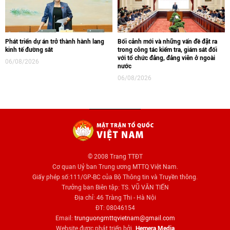
Phát triển dự án trở thành hành lang
Bối cảnh mới và những vấn đề đặt ra
kinh tế đường sắt
trong công tác kiểm tra, giám sát đối
với tổ chức đảng, đảng viên ở ngoài
06/08/2026
nước
06/08/2026
© 2008 Trang TTĐT
Cơ quan Uỷ ban Trung ương MTTQ Việt Nam.
Giấy phép số:111/GP-BC của Bộ Thông tin và Truyền thông.
Trưởng ban Biên tập: TS. VŨ VĂN TIẾN
Địa chỉ: 46 Tràng Thi - Hà Nội
ĐT: 08046154
Email:
trunguongmttqvietnam@gmail.com
Website được phát triển bởi
Hemera Media