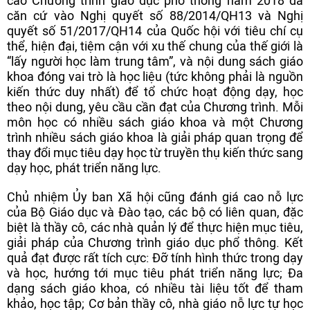
cao Chương trình giáo dục phổ thông năm 2018 đã
căn cứ vào Nghị quyết số 88/2014/QH13 và Nghị
quyết số 51/2017/QH14 của Quốc hội với tiêu chí cụ
thể, hiện đại, tiệm cận với xu thế chung của thế giới là
“lấy người học làm trung tâm”, và nội dung sách giáo
khoa đóng vai trò là học liệu (tức không phải là nguồn
kiến thức duy nhất) để tổ chức hoạt động dạy, học
theo nội dung, yêu cầu cần đạt của Chương trình. Mỗi
môn học có nhiều sách giáo khoa và một Chương
trình nhiều sách giáo khoa là giải pháp quan trọng để
thay đổi mục tiêu dạy học từ truyền thụ kiến thức sang
dạy học, phát triển năng lực.
Chủ nhiệm Ủy ban Xã hội cũng đánh giá cao nỗ lực
của Bộ Giáo dục và Đào tạo, các bộ có liên quan, đặc
biệt là thầy cô, các nhà quản lý để thực hiện mục tiêu,
giải pháp của Chương trình giáo dục phổ thông. Kết
quả đạt được rất tích cực: Đỡ tính hình thức trong dạy
và học, hướng tới mục tiêu phát triển năng lực; Đa
dạng sách giáo khoa, có nhiều tài liệu tốt để tham
khảo, học tập; Cơ bản thầy cô, nhà giáo nỗ lực tự học