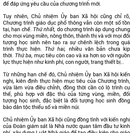
để đáp ứng yêu cầu của chương trình mới.
Tuy nhiên, Chủ nhiệm Ủy ban Xã hội cũng chỉ rõ,
Chương trình giáo dục phổ thông vẫn còn một số tồn
tại, hạn chế.
Thứ nhất,
do chương trình áp dụng chung
cho mọi vùng miền, nông thôn, thành thị và với mọi đối
tượng học sinh nên tạo ra sự chênh lệch trong quá
trình thực hiện.
Thứ hai,
nhiều văn bản chưa kịp
thời.
Thứ ba,
mục tiêu còn cao và xa hơn so với nguồn
lực thực hiện như kinh phí, con người, trang thiết bị…
Từ những hạn chế đó, Chủ nhiệm Ủy ban Xã hội kiến
nghị, kiên định thực hiện mục tiêu của Chương trình,
vừa làm vừa điều chỉnh, đồng thời cần có lộ trình cụ
thể, phù hợp với đặc thù của từng vùng, miền, đối
tượng học sinh, đặc biệt là đối tượng học sinh đồng
bào dân tộc thiểu số và miền núi.
Chủ nhiệm Ủy ban Xã hội cũng đồng tình với kiến nghị
của Đoàn giám sát là Nhà nước quan tâm đầu tư kinh
phí, xây dựng Luật Nhà giáo để tạo điều kiện cho giáo