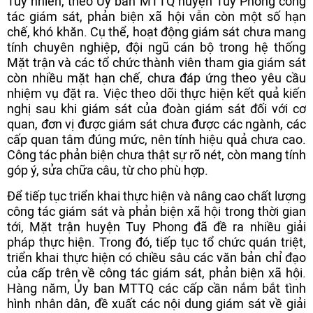
Tuy nhiên, theo Ủy ban MTTQ huyện Tuy Phong công
tác giám sát, phản biện xã hội vẫn còn một số hạn
chế, khó khăn. Cụ thể, hoạt động giám sát chưa mang
tính chuyên nghiệp, đội ngũ cán bộ trong hệ thống
Mặt trận và các tổ chức thành viên tham gia giám sát
còn nhiều mặt hạn chế, chưa đáp ứng theo yêu cầu
nhiệm vụ đặt ra. Việc theo dõi thực hiện kết quả kiến
nghị sau khi giám sát của đoàn giám sát đối với cơ
quan, đơn vị được giám sát chưa được các ngành, các
cấp quan tâm đúng mức, nên tính hiệu quả chưa cao.
Công tác phản biện chưa thật sự rõ nét, còn mang tính
góp ý, sửa chữa câu, từ cho phù hợp.
Để tiếp tục triển khai thực hiện và nâng cao chất lượng
công tác giám sát và phản biện xã hội trong thời gian
tới, Mặt trận huyện Tuy Phong đã đề ra nhiều giải
pháp thực hiện. Trong đó, tiếp tục tổ chức quán triệt,
triển khai thực hiện có chiều sâu các văn bản chỉ đạo
của cấp trên về công tác giám sát, phản biện xã hội.
Hàng năm, Ủy ban MTTQ các cấp cần nắm bắt tình
hình nhân dân, đề xuất các nội dung giám sát về giải