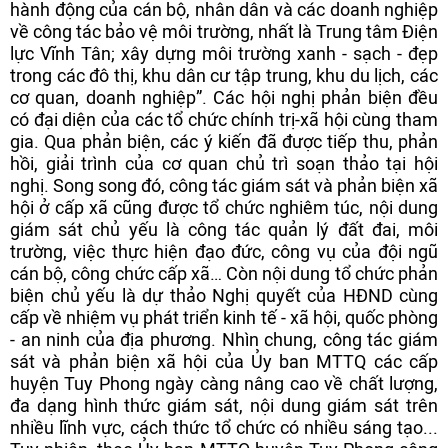
hành động của cán bộ, nhân dân và các doanh nghiệp
về công tác bảo vệ môi trường, nhất là Trung tâm Điện
lực Vĩnh Tân; xây dựng môi trường xanh - sạch - đẹp
trong các đô thị, khu dân cư tập trung, khu du lịch, các
cơ quan, doanh nghiệp”. Các hội nghị phản biện đều
có đại diện của các tổ chức chính trị-xã hội cùng tham
gia. Qua phản biện, các ý kiến đã được tiếp thu, phản
hồi, giải trình của cơ quan chủ trì soạn thảo tại hội
nghị. Song song đó, công tác giám sát và phản biện xã
hội ở cấp xã cũng được tổ chức nghiêm túc, nội dung
giám sát chủ yếu là công tác quản lý đất đai, môi
trường, việc thực hiện đạo đức, công vụ của đội ngũ
cán bộ, công chức cấp xã… Còn nội dung tổ chức phản
biện chủ yếu là dự thảo Nghị quyết của HĐND cùng
cấp về nhiệm vụ phát triển kinh tế - xã hội, quốc phòng
- an ninh của địa phương. Nhìn chung, công tác giám
sát và phản biện xã hội của Ủy ban MTTQ các cấp
huyện Tuy Phong ngày càng nâng cao về chất lượng,
đa dạng hình thức giám sát, nội dung giám sát trên
nhiều lĩnh vực, cách thức tổ chức có nhiều sáng tạo...