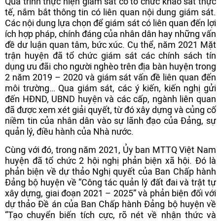
Quá trình thực hiện giám sát có tổ chức khảo sát thực
tế, nắm bắt thông tin có liên quan nội dung giám sát.
Các nội dung lựa chọn để giám sát có liên quan đến lợi
ích hợp pháp, chính đáng của nhân dân hay những vấn
đề dư luận quan tâm, bức xúc. Cụ thể, năm 2021 Mặt
trận huyện đã tổ chức giám sát các chính sách tín
dụng ưu đãi cho người nghèo trên địa bàn huyện trong
2 năm 2019 – 2020 và giám sát vấn đề liên quan đến
môi trường… Qua giám sát, các ý kiến, kiến nghị gửi
đến HĐND, UBND huyện và các cấp, ngành liên quan
đã được xem xét giải quyết, từ đó xây dựng và củng cố
niềm tin của nhân dân vào sự lãnh đạo của Đảng, sự
quản lý, điều hành của Nhà nước.
Cùng với đó, trong năm 2021, Ủy ban MTTQ Việt Nam
huyện đã tổ chức 2 hội nghị phản biện xã hội. Đó là
phản biện về dự thảo Nghị quyết của Ban Chấp hành
Đảng bộ huyện về “Công tác quản lý đất đai và trật tự
xây dựng, giai đoạn 2021 – 2025” và phản biện đối với
dự thảo Đề án của Ban Chấp hành Đảng bộ huyện về
“Tạo chuyển biến tích cực, rõ nét về nhận thức và