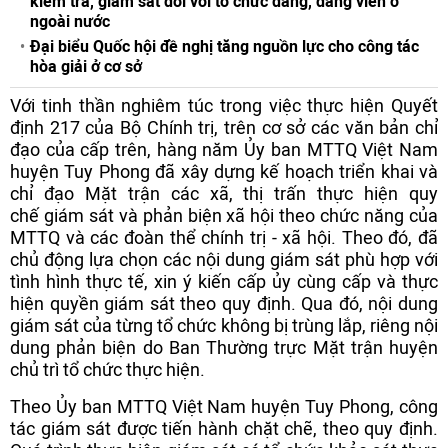
kiểm tra, giám sát đối với tổ chức đảng, đảng viên ở
ngoài nước
Đại biểu Quốc hội đề nghị tăng nguồn lực cho công tác
hòa giải ở cơ sở
Với tinh thần nghiêm túc trong việc thực hiện Quyết
định 217 của Bộ Chính trị, trên cơ sở các văn bản chỉ
đạo của cấp trên, hàng năm Ủy ban MTTQ Việt Nam
huyện Tuy Phong đã xây dựng kế hoạch triển khai và
chỉ đạo Mặt trận các xã, thị trấn thực hiện quy
chế giám sát và phản biện xã hội theo chức năng của
MTTQ và các đoàn thể chính trị - xã hội. Theo đó, đã
chủ động lựa chọn các nội dung giám sát phù hợp với
tình hình thực tế, xin ý kiến cấp ủy cùng cấp và thực
hiện quyền giám sát theo quy định. Qua đó, nội dung
giám sát của từng tổ chức không bị trùng lắp, riêng nội
dung phản biện do Ban Thường trực Mặt trận huyện
chủ trì tổ chức thực hiện.
Theo Ủy ban MTTQ Việt Nam huyện Tuy Phong, công
tác giám sát được tiến hành chặt chẽ, theo quy định.