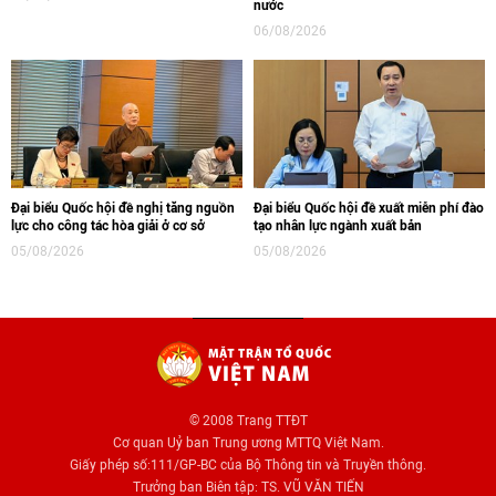
nước
06/08/2026
Đại biểu Quốc hội đề nghị tăng nguồn
Đại biểu Quốc hội đề xuất miễn phí đào
lực cho công tác hòa giải ở cơ sở
tạo nhân lực ngành xuất bản
05/08/2026
05/08/2026
© 2008 Trang TTĐT
Cơ quan Uỷ ban Trung ương MTTQ Việt Nam.
Giấy phép số:111/GP-BC của Bộ Thông tin và Truyền thông.
Trưởng ban Biên tập: TS. VŨ VĂN TIẾN