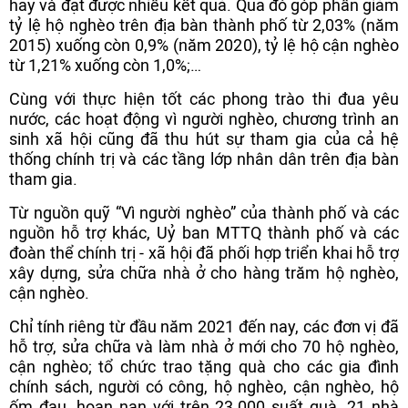
hay và đạt được nhiều kết quả. Qua đó góp phần giảm
tỷ lệ hộ nghèo trên địa bàn thành phố từ 2,03% (năm
2015) xuống còn 0,9% (năm 2020), tỷ lệ hộ cận nghèo
từ 1,21% xuống còn 1,0%;…
Cùng với thực hiện tốt các phong trào thi đua yêu
nước, các hoạt động vì người nghèo, chương trình an
sinh xã hội cũng đã thu hút sự tham gia của cả hệ
thống chính trị và các tầng lớp nhân dân trên địa bàn
tham gia.
Từ nguồn quỹ “Vì người nghèo” của thành phố và các
nguồn hỗ trợ khác, Uỷ ban MTTQ thành phố và các
đoàn thể chính trị - xã hội đã phối hợp triển khai hỗ trợ
xây dựng, sửa chữa nhà ở cho hàng trăm hộ nghèo,
cận nghèo.
Chỉ tính riêng từ đầu năm 2021 đến nay, các đơn vị đã
hỗ trợ, sửa chữa và làm nhà ở mới cho 70 hộ nghèo,
cận nghèo; tổ chức trao tặng quà cho các gia đình
chính sách, người có công, hộ nghèo, cận nghèo, hộ
ốm đau, hoạn nạn với trên 23.000 suất quà, 21 nhà