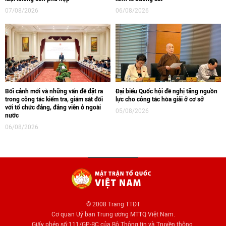
07/08/2026
06/08/2026
Bối cảnh mới và những vấn đề đặt ra
Đại biểu Quốc hội đề nghị tăng nguồn
trong công tác kiểm tra, giám sát đối
lực cho công tác hòa giải ở cơ sở
với tổ chức đảng, đảng viên ở ngoài
05/08/2026
nước
06/08/2026
© 2008 Trang TTĐT
Cơ quan Uỷ ban Trung ương MTTQ Việt Nam.
Giấy phép số:111/GP-BC của Bộ Thông tin và Truyền thông.