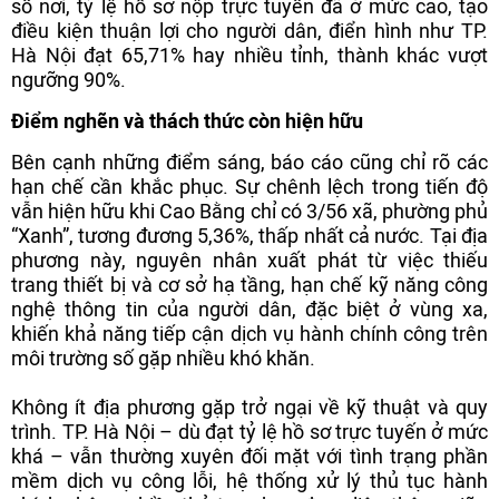
số nơi, tỷ lệ hồ sơ nộp trực tuyến đã ở mức cao, tạo
điều kiện thuận lợi cho người dân, điển hình như TP.
Hà Nội đạt 65,71% hay nhiều tỉnh, thành khác vượt
ngưỡng 90%.
Điểm nghẽn và thách thức còn hiện hữu
Bên cạnh những điểm sáng, báo cáo cũng chỉ rõ các
hạn chế cần khắc phục. Sự chênh lệch trong tiến độ
vẫn hiện hữu khi Cao Bằng chỉ có 3/56 xã, phường phủ
“Xanh”, tương đương 5,36%, thấp nhất cả nước. Tại địa
phương này, nguyên nhân xuất phát từ việc thiếu
trang thiết bị và cơ sở hạ tầng, hạn chế kỹ năng công
nghệ thông tin của người dân, đặc biệt ở vùng xa,
khiến khả năng tiếp cận dịch vụ hành chính công trên
môi trường số gặp nhiều khó khăn.
Không ít địa phương gặp trở ngại về kỹ thuật và quy
trình. TP. Hà Nội – dù đạt tỷ lệ hồ sơ trực tuyến ở mức
khá – vẫn thường xuyên đối mặt với tình trạng phần
mềm dịch vụ công lỗi, hệ thống xử lý thủ tục hành