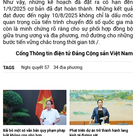
Như vậy, những kế hoạch đã đặt ra có hạn đến
1/9/2025 cơ bản đã đạt hoàn thành. Những kết quả
đạt được đến ngày 10/8/2025 không chỉ là dấu mốc
quan trọng của tiến trình chuyển đổi số quốc gia mà
còn là minh chứng rõ ràng cho sự phối hợp đồng bộ
giữa trung ương và địa phương, mở đường cho những
bước tiến vững chắc trong thời gian tới./.
Cổng Thông tin điện tử Đảng Cộng sản Việt Nam
Nghị quyết 57
34 địa phương
TAGS
Bãi bỏ một số văn bản quy phạm pháp
Phát triển dự án trở thành hành lang
luật không còn phù hợp
kinh tế đường sắt