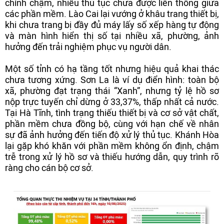
chính chậm, nhiều thủ tục chưa được liên thông giữa
các phần mềm. Lào Cai lại vướng ở khâu trang thiết bị,
khi chưa trang bị đầy đủ máy lấy số xếp hàng tự động
và màn hình hiển thị số tại nhiều xã, phường, ảnh
hưởng đến trải nghiệm phục vụ người dân.
Một số tỉnh có hạ tầng tốt nhưng hiệu quả khai thác
chưa tương xứng. Sơn La là ví dụ điển hình: toàn bộ
xã, phường đạt trạng thái “Xanh”, nhưng tỷ lệ hồ sơ
nộp trực tuyến chỉ dừng ở 33,37%, thấp nhất cả nước.
Tại Hà Tĩnh, tình trạng thiếu thiết bị và cơ sở vật chất,
phần mềm chưa đồng bộ, cùng với hạn chế về nhân
sự đã ảnh hưởng đến tiến độ xử lý thủ tục. Khánh Hòa
lại gặp khó khăn với phần mềm không ổn định, chậm
trễ trong xử lý hồ sơ và thiếu hướng dẫn, quy trình rõ
ràng cho cán bộ cơ sở.