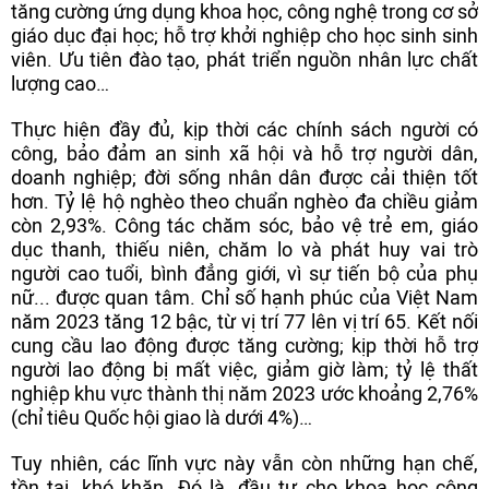
tăng cường ứng dụng khoa học, công nghệ trong cơ sở
giáo dục đại học; hỗ trợ khởi nghiệp cho học sinh sinh
viên. Ưu tiên đào tạo, phát triển nguồn nhân lực chất
lượng cao…
Thực hiện đầy đủ, kịp thời các chính sách người có
công, bảo đảm an sinh xã hội và hỗ trợ người dân,
doanh nghiệp; đời sống nhân dân được cải thiện tốt
hơn. Tỷ lệ hộ nghèo theo chuẩn nghèo đa chiều giảm
còn 2,93%. Công tác chăm sóc, bảo vệ trẻ em, giáo
dục thanh, thiếu niên, chăm lo và phát huy vai trò
người cao tuổi, bình đẳng giới, vì sự tiến bộ của phụ
nữ... được quan tâm. Chỉ số hạnh phúc của Việt Nam
năm 2023 tăng 12 bậc, từ vị trí 77 lên vị trí 65. Kết nối
cung cầu lao động được tăng cường; kịp thời hỗ trợ
người lao động bị mất việc, giảm giờ làm; tỷ lệ thất
nghiệp khu vực thành thị năm 2023 ước khoảng 2,76%
(chỉ tiêu Quốc hội giao là dưới 4%)…
Tuy nhiên, các lĩnh vực này vẫn còn những hạn chế,
tồn tại, khó khăn. Đó là, đầu tư cho khoa học công