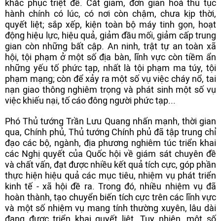
khắc phục triệt để. Cắt giảm, đơn giản hoá thủ tục
hành chính có lúc, có nơi còn chậm, chưa kịp thời,
quyết liệt; sắp xếp, kiện toàn bộ máy tinh gọn, hoạt
động hiệu lực, hiệu quả, giảm đầu mối, giảm cấp trung
gian còn những bất cập. An ninh, trật tự an toàn xã
hội, tội phạm ở một số địa bàn, lĩnh vực còn tiềm ẩn
những yếu tố phức tạp, nhất là tội phạm ma túy, tội
phạm mạng; còn để xảy ra một số vụ việc cháy nổ, tai
nạn giao thông nghiêm trọng và phát sinh một số vụ
việc khiếu nại, tố cáo đông người phức tạp...
Phó Thủ tướng Trần Lưu Quang nhấn mạnh, thời gian
qua, Chính phủ, Thủ tướng Chính phủ đã tập trung chỉ
đạo các bộ, ngành, địa phương nghiêm túc triển khai
các Nghị quyết của Quốc hội về giám sát chuyên đề
và chất vấn, đạt được nhiều kết quả tích cực, góp phần
thực hiện hiệu quả các mục tiêu, nhiệm vụ phát triển
kinh tế - xã hội đề ra. Trong đó, nhiều nhiệm vụ đã
hoàn thành, tạo chuyển biến tích cực trên các lĩnh vực
và một số nhiệm vụ mang tính thường xuyên, lâu dài
đang được triển khai quyết liệt. Tuy nhiên, một số