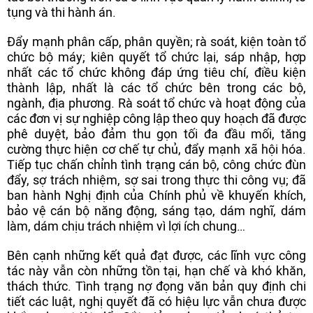
tụng và thi hành án.
Đẩy mạnh phân cấp, phân quyền; rà soát, kiện toàn tổ
chức bộ máy; kiên quyết tổ chức lại, sáp nhập, hợp
nhất các tổ chức không đáp ứng tiêu chí, điều kiện
thành lập, nhất là các tổ chức bên trong các bộ,
ngành, địa phương. Rà soát tổ chức và hoạt động của
các đơn vị sự nghiệp công lập theo quy hoạch đã được
phê duyệt, bảo đảm thu gọn tối đa đầu mối, tăng
cường thực hiện cơ chế tự chủ, đẩy mạnh xã hội hóa.
Tiếp tục chấn chỉnh tình trạng cán bộ, công chức đùn
đẩy, sợ trách nhiệm, sợ sai trong thực thi công vụ; đã
ban hành Nghị định của Chính phủ về khuyến khích,
bảo vệ cán bộ năng động, sáng tạo, dám nghĩ, dám
làm, dám chịu trách nhiệm vì lợi ích chung…
Bên cạnh những kết quả đạt được, các lĩnh vực công
tác này vẫn còn những tồn tại, hạn chế và khó khăn,
thách thức. Tình trạng nợ đọng văn bản quy định chi
tiết các luật, nghị quyết đã có hiệu lực vẫn chưa được