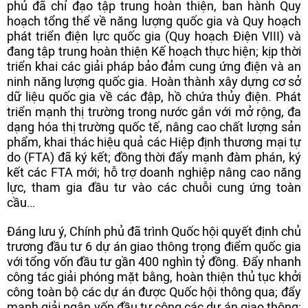
phủ đã chỉ đạo tập trung hoàn thiện, ban hành Quy
hoạch tổng thể về năng lượng quốc gia và Quy hoạch
phát triển điện lực quốc gia (Quy hoạch Điện VIII) và
đang tập trung hoàn thiện Kế hoạch thực hiện; kịp thời
triển khai các giải pháp bảo đảm cung ứng điện và an
ninh năng lượng quốc gia. Hoàn thành xây dựng cơ sở
dữ liệu quốc gia về các đập, hồ chứa thủy điện. Phát
triển mạnh thị trường trong nước gắn với mở rộng, đa
dạng hóa thị trường quốc tế, nâng cao chất lượng sản
phẩm, khai thác hiệu quả các Hiệp định thương mại tự
do (FTA) đã ký kết; đồng thời đẩy mạnh đàm phán, ký
kết các FTA mới; hỗ trợ doanh nghiệp nâng cao năng
lực, tham gia đầu tư vào các chuỗi cung ứng toàn
cầu…
Đáng lưu ý, Chính phủ đã trình Quốc hội quyết định chủ
trương đầu tư 6 dự án giao thông trọng điểm quốc gia
với tổng vốn đầu tư gần 400 nghìn tỷ đồng. Đẩy nhanh
công tác giải phóng mặt bằng, hoàn thiện thủ tục khởi
công toàn bộ các dự án được Quốc hội thông qua; đẩy
mạnh giải ngân vốn đầu tư công các dự án giao thông;