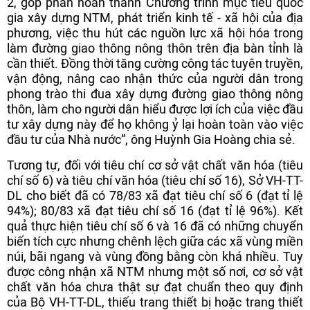
2, góp phần hoàn thành Chương trình mục tiêu quốc
gia xây dựng NTM, phát triển kinh tế - xã hội của địa
phương, việc thu hút các nguồn lực xã hội hóa trong
làm đường giao thông nông thôn trên địa bàn tỉnh là
cần thiết. Đồng thời tăng cường công tác tuyên truyền,
vận động, nâng cao nhận thức của người dân trong
phong trào thi đua xây dựng đường giao thông nông
thôn, làm cho người dân hiểu được lợi ích của việc đầu
tư xây dựng này để họ không ỷ lại hoàn toàn vào việc
đầu tư của Nhà nước”, ông Huỳnh Gia Hoàng chia sẻ.
Tương tự, đối với tiêu chí cơ sở vật chất văn hóa (tiêu
chí số 6) và tiêu chí văn hóa (tiêu chí số 16), Sở VH-TT-
DL cho biết đã có 78/83 xã đạt tiêu chí số 6 (đạt tỉ lệ
94%); 80/83 xã đạt tiêu chí số 16 (đạt tỉ lệ 96%). Kết
quả thực hiện tiêu chí số 6 và 16 đã có những chuyển
biến tích cực nhưng chênh lệch giữa các xã vùng miền
núi, bãi ngang và vùng đồng bằng còn khá nhiều. Tuy
được công nhận xã NTM nhưng một số nơi, cơ sở vật
chất văn hóa chưa thật sự đạt chuẩn theo quy định
của Bộ VH-TT-DL, thiếu trang thiết bị hoặc trang thiết