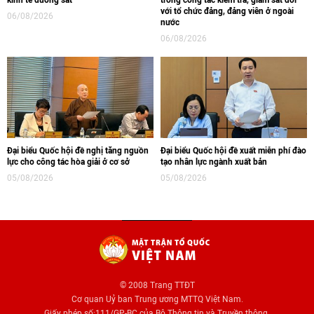
với tổ chức đảng, đảng viên ở ngoài
06/08/2026
nước
06/08/2026
Đại biểu Quốc hội đề nghị tăng nguồn
Đại biểu Quốc hội đề xuất miễn phí đào
lực cho công tác hòa giải ở cơ sở
tạo nhân lực ngành xuất bản
05/08/2026
05/08/2026
© 2008 Trang TTĐT
Cơ quan Uỷ ban Trung ương MTTQ Việt Nam.
Giấy phép số:111/GP-BC của Bộ Thông tin và Truyền thông.