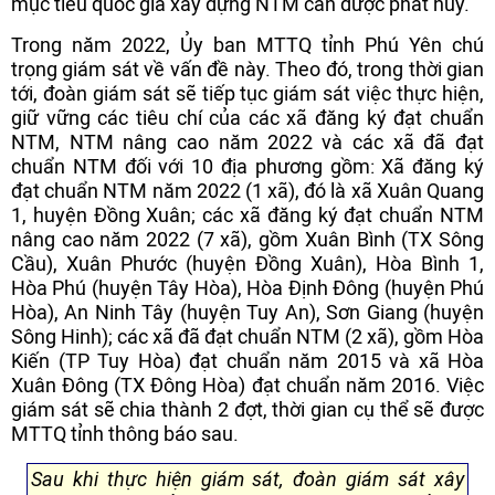
mục tiêu quốc gia xây dựng NTM cần được phát huy.
Trong năm 2022, Ủy ban MTTQ tỉnh Phú Yên chú
trọng giám sát về vấn đề này. Theo đó, trong thời gian
tới, đoàn giám sát sẽ tiếp tục giám sát việc thực hiện,
giữ vững các tiêu chí của các xã đăng ký đạt chuẩn
NTM, NTM nâng cao năm 2022 và các xã đã đạt
chuẩn NTM đối với 10 địa phương gồm: Xã đăng ký
đạt chuẩn NTM năm 2022 (1 xã), đó là xã Xuân Quang
1, huyện Đồng Xuân; các xã đăng ký đạt chuẩn NTM
nâng cao năm 2022 (7 xã), gồm Xuân Bình (TX Sông
Cầu), Xuân Phước (huyện Đồng Xuân), Hòa Bình 1,
Hòa Phú (huyện Tây Hòa), Hòa Định Đông (huyện Phú
Hòa), An Ninh Tây (huyện Tuy An), Sơn Giang (huyện
Sông Hinh); các xã đã đạt chuẩn NTM (2 xã), gồm Hòa
Kiến (TP Tuy Hòa) đạt chuẩn năm 2015 và xã Hòa
Xuân Đông (TX Đông Hòa) đạt chuẩn năm 2016. Việc
giám sát sẽ chia thành 2 đợt, thời gian cụ thể sẽ được
MTTQ tỉnh thông báo sau.
Sau khi thực hiện giám sát, đoàn giám sát xây