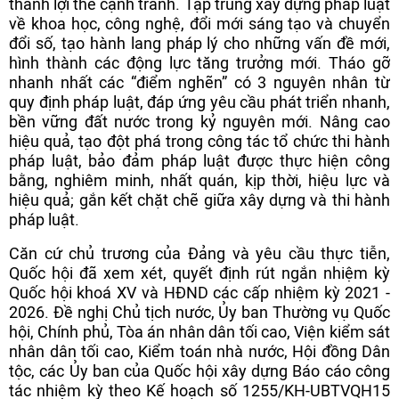
thành lợi thế cạnh tranh. Tập trung xây dựng pháp luật
về khoa học, công nghệ, đổi mới sáng tạo và chuyển
đổi số, tạo hành lang pháp lý cho những vấn đề mới,
hình thành các động lực tăng trưởng mới. Tháo gỡ
nhanh nhất các “điểm nghẽn” có 3 nguyên nhân từ
quy định pháp luật, đáp ứng yêu cầu phát triển nhanh,
bền vững đất nước trong kỷ nguyên mới. Nâng cao
hiệu quả, tạo đột phá trong công tác tổ chức thi hành
pháp luật, bảo đảm pháp luật được thực hiện công
bằng, nghiêm minh, nhất quán, kịp thời, hiệu lực và
hiệu quả; gắn kết chặt chẽ giữa xây dựng và thi hành
pháp luật.
Căn cứ chủ trương của Đảng và yêu cầu thực tiễn,
Quốc hội đã xem xét, quyết định rút ngắn nhiệm kỳ
Quốc hội khoá XV và HĐND các cấp nhiệm kỳ 2021 -
2026. Đề nghị Chủ tịch nước, Ủy ban Thường vụ Quốc
hội, Chính phủ, Tòa án nhân dân tối cao, Viện kiểm sát
nhân dân tối cao, Kiểm toán nhà nước, Hội đồng Dân
tộc, các Ủy ban của Quốc hội xây dựng Báo cáo công
tác nhiệm kỳ theo Kế hoạch số 1255/KH-UBTVQH15