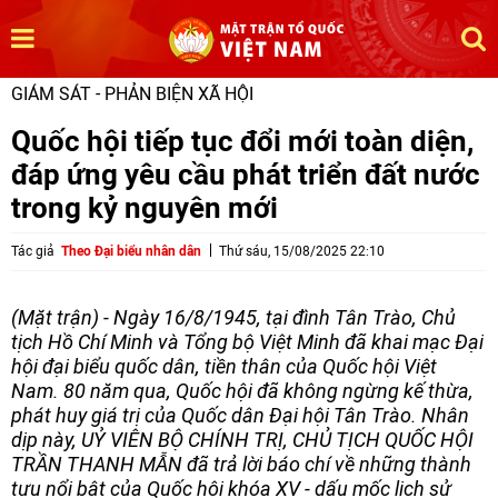
GIÁM SÁT - PHẢN BIỆN XÃ HỘI
Quốc hội tiếp tục đổi mới toàn diện,
đáp ứng yêu cầu phát triển đất nước
trong kỷ nguyên mới
Tác giả
Theo Đại biểu nhân dân
Thứ sáu, 15/08/2025 22:10
(Mặt trận) - Ngày 16/8/1945, tại đình Tân Trào, Chủ
tịch Hồ Chí Minh và Tổng bộ Việt Minh đã khai mạc Đại
hội đại biểu quốc dân, tiền thân của Quốc hội Việt
Nam. 80 năm qua, Quốc hội đã không ngừng kế thừa,
phát huy giá trị của Quốc dân Đại hội Tân Trào. Nhân
dịp này, UỶ VIÊN BỘ CHÍNH TRỊ, CHỦ TỊCH QUỐC HỘI
TRẦN THANH MẪN đã trả lời báo chí về những thành
tựu nổi bật của Quốc hội khóa XV - dấu mốc lịch sử