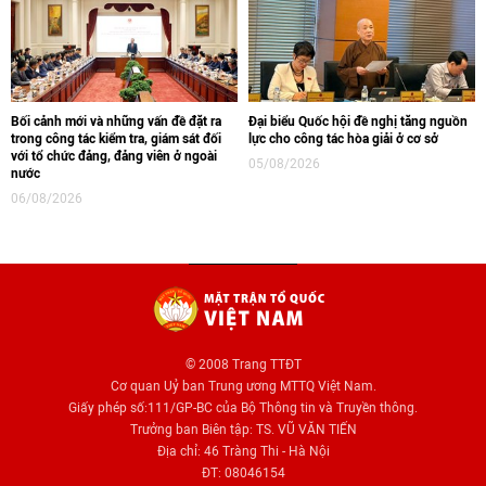
Bối cảnh mới và những vấn đề đặt ra
Đại biểu Quốc hội đề nghị tăng nguồn
trong công tác kiểm tra, giám sát đối
lực cho công tác hòa giải ở cơ sở
với tổ chức đảng, đảng viên ở ngoài
05/08/2026
nước
06/08/2026
© 2008 Trang TTĐT
Cơ quan Uỷ ban Trung ương MTTQ Việt Nam.
Giấy phép số:111/GP-BC của Bộ Thông tin và Truyền thông.
Trưởng ban Biên tập: TS. VŨ VĂN TIẾN
Địa chỉ: 46 Tràng Thi - Hà Nội
ĐT: 08046154