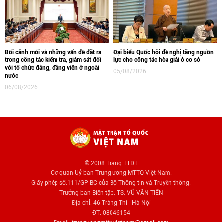
Bối cảnh mới và những vấn đề đặt ra
Đại biểu Quốc hội đề nghị tăng nguồn
trong công tác kiểm tra, giám sát đối
lực cho công tác hòa giải ở cơ sở
với tổ chức đảng, đảng viên ở ngoài
05/08/2026
nước
06/08/2026
© 2008 Trang TTĐT
Cơ quan Uỷ ban Trung ương MTTQ Việt Nam.
Giấy phép số:111/GP-BC của Bộ Thông tin và Truyền thông.
Trưởng ban Biên tập: TS. VŨ VĂN TIẾN
Địa chỉ: 46 Tràng Thi - Hà Nội
ĐT: 08046154