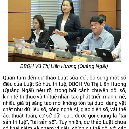
ĐBQH Vũ Thị Liên Hương (Quảng Ngãi)
Quan tâm đến dự thảo Luật sửa đổi, bổ sung một số
điều của Luật Sở hữu trí tuệ, ĐBQH Vũ Thị Liên Hương
(Quảng Ngãi) nêu rõ, trong bối cảnh chuyển đổi số,
kinh tế tri thức và trí tuệ nhân tạo phát triển mạnh mẽ,
nhiều giá trị sáng tạo mới không tồn tại dưới dạng vật
chất như dữ liệu số, công nghệ AI, giao diện số, vật thể
ảo, thuật toán, cơ sở dữ liệu… được gọi chung là “tài
sản trí tuệ”, “tài sản số”. Tuy nhiên, dự thảo Luật chưa
có khái niệm và phạm vi điều chỉnh cụ thể đối với các