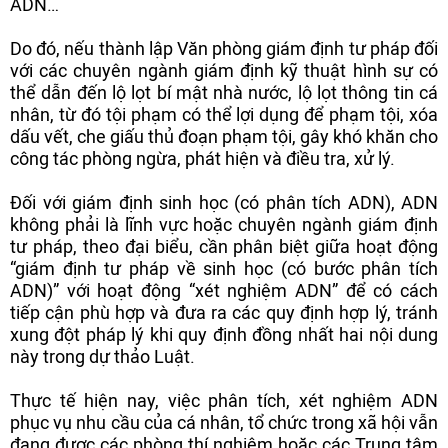
ADN…
Do đó, nếu thành lập Văn phòng giám định tư pháp đối
với các chuyên ngành giám định kỹ thuật hình sự có
thể dẫn đến lộ lọt bí mật nhà nước, lộ lọt thông tin cá
nhân, từ đó tội phạm có thể lợi dụng để phạm tội, xóa
dấu vết, che giấu thủ đoạn phạm tội, gây khó khăn cho
công tác phòng ngừa, phát hiện và điều tra, xử lý.
Đối với giám định sinh học (có phân tích ADN), ADN
không phải là lĩnh vực hoặc chuyên ngành giám định
tư pháp, theo đại biểu, cần phân biệt giữa hoạt động
“giám định tư pháp về sinh học (có bước phân tích
ADN)” với hoạt động “xét nghiệm ADN” để có cách
tiếp cận phù hợp và đưa ra các quy định hợp lý, tránh
xung đột pháp lý khi quy định đồng nhất hai nội dung
này trong dự thảo Luật.
Thực tế hiện nay, việc phân tích, xét nghiệm ADN
phục vụ nhu cầu của cá nhân, tổ chức trong xã hội vẫn
đang được các phòng thí nghiệm hoặc các Trung tâm