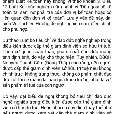
phạm Luật Kế toán hay không, vì theo khoản 3, Điều
13 Luật Kế toán nghiêm cấm hành vi “Để ngoài sổ kế
toán tài sản, nợ phải trả của đơn vị kế toán hoặc có
liên quan đến đơn vị kế toán”. Lưu ý vấn đề này, đại
biểu Vũ Thị Liên Hương đề nghị nghiên cứu, điều chỉnh
cho phù hợp.
Dự thảo Luật bỏ tiêu chí về đạo đức nghề nghiệp trong
điều kiện được cấp thẻ giám định viên sở hữu trí tuệ.
Theo cơ quan soạn thảo, phẩm chất đạo đức mang
tính định tính, do vậy khó thực hiện. Tuy nhiên, ĐBQH
Nguyễn Thanh Cầm (Đồng Tháp) cho rằng, nếu người
được cấp thẻ giám định viên sở hữu trí tuệ nếu không
chính trực, không trung thực, không có phẩm chất đạo
đức tốt thì sẽ mang lại hậu quả khôn lường, nhất là với
sản phẩm trí tuệ của con người.
Do vậy, đại biểu đề nghị không bỏ tiêu chí đạo đức
nghề nghiệp trong điều kiện được cấp thẻ giám định
viên sở hữu trí tuệ. Hoặc phải có quy định thay thế như
nếu người được xem xét cấp thẻ giám định viên sở