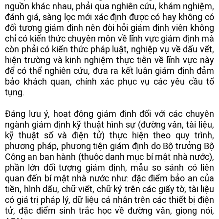
nguồn khác nhau, phải qua nghiên cứu, khám nghiệm,
đánh giá, sàng lọc mới xác định được có hay không có
đối tượng giám định nên đòi hỏi giám định viên không
chỉ có kiến thức chuyên môn về lĩnh vực giám định mà
còn phải có kiến thức pháp luật, nghiệp vụ về dấu vết,
hiện trường và kinh nghiệm thực tiễn về lĩnh vực này
để có thể nghiên cứu, đưa ra kết luận giám định đảm
bảo khách quan, chính xác phục vụ các yêu cầu tố
tụng.
Đáng lưu ý, hoạt động giám định đối với các chuyên
ngành giám định kỹ thuật hình sự (đường vân, tài liệu,
kỹ thuật số và điện tử) thực hiện theo quy trình,
phương pháp, phương tiện giám định do Bộ trưởng Bộ
Công an ban hành (thuộc danh mục bí mật nhà nước),
phần lớn đối tượng giám định, mẫu so sánh có liên
quan đến bí mật nhà nước như: đặc điểm bảo an của
tiền, hình dấu, chữ viết, chữ ký trên các giấy tờ, tài liệu
có giá trị pháp lý, dữ liệu cá nhân trên các thiết bị điện
tử, đặc điểm sinh trắc học về đường vân, giọng nói,