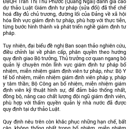
ĐBQH Trần Thị Thu Phước (Quảng Ngãi) đánh giá cao
dự thảo Luật Giám định tư pháp (sửa đổi) đã thể chế
hoá đầy đủ chủ trương, đường lối của Đảng về xã hội
hóa lĩnh vực giám định tư pháp, phù hợp với thực tiễn,
từng bước hình thành và phát triển nghề giám định tư
pháp.
Tuy nhiên, đại biểu đề nghị Ban soạn thảo nghiên cứu,
điều chỉnh lại về phân cấp, phân quyền theo hướng
quy định giao Bộ trưởng, Thủ trưởng cơ quan ngang bộ
quản lý chuyên môn lĩnh vực giám định tư pháp bổ
nhiệm, miễn nhiệm giám định viên tư pháp, như: Bộ Y
tế bổ nhiệm, miễn nhiệm giám định viên pháp y, pháp
y tâm thần; Bộ Công an bổ nhiệm, miễn nhiệm giám
định viên kỹ thuật hình sự, để đảm bảo thống nhất,
đồng bộ, nâng cao chất lượng đội ngũ giám định viên,
phù hợp với thẩm quyền quản lý nhà nước đã được
quy định tại dự thảo Luật.
Quy định nêu trên còn khắc phục những hạn chế, bất
cập, không thống nhất trong bổ nhiệm, miễn nhiệm