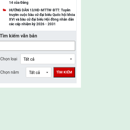
14 của Đảng
UBMTTQ Việt Nam tỉnh Điện Biên
HƯỚNG DẪN 13/HD-MTTW-BTT: Tuyên
truyền cuộc bầu cử đại biểu Quốc hội khóa
UBMTTQ Việt Nam tỉnh Sơn La
XVI và bầu cử đại biểu Hội đồng nhân dân
các cấp nhiệm kỳ 2026 - 2031
UBMTTQ Việt Nam tỉnh Thanh Hóa
Tìm kiếm văn bản
UBMTTQ Việt Nam tỉnh Nghệ An
UBMTTQ Việt Nam tỉnh Hà Tĩnh
UBMTTQ Việt Nam tỉnh Tuyên Quang
Chọn loại
UBMTTQ Việt Nam tỉnh Lào Cai
Chọn năm
TÌM KIẾM
UBMTTQ Việt Nam tỉnh Thái Nguyên
UBMTTQ Việt Nam tỉnh Phú Thọ
UBMTTQ Việt Nam tỉnh Bắc Ninh
UBMTTQ Việt Nam tỉnh Hưng Yên
UBMTTQ Việt Nam tỉnh Ninh Bình
UBMTTQ Việt Nam tỉnh Quảng Trị