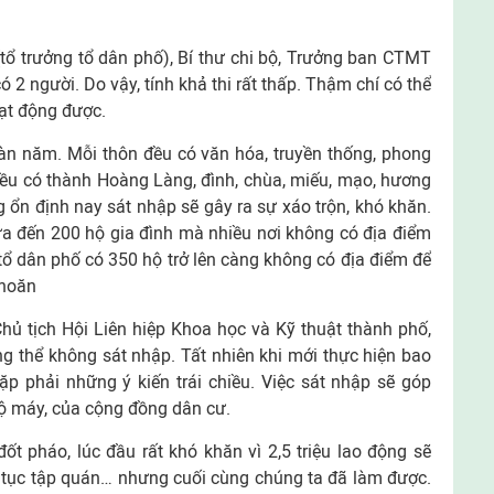
tổ trưởng tổ dân phố), Bí thư chi bộ, Trưởng ban CTMT
2 người. Do vậy, tính khả thi rất thấp. Thậm chí có thể
oạt động được.
àn năm. Mỗi thôn đều có văn hóa, truyền thống, phong
đều có thành Hoàng Làng, đình, chùa, miếu, mạo, hương
g ổn định nay sát nhập sẽ gây ra sự xáo trộn, khó khăn.
ưa đến 200 hộ gia đình mà nhiều nơi không có địa điểm
 tổ dân phố có 350 hộ trở lên càng không có địa điểm để
khoăn
hủ tịch Hội Liên hiệp Khoa học và Kỹ thuật thành phố,
ông thể không sát nhập. Tất nhiên khi mới thực hiện bao
p phải những ý kiến trái chiều. Việc sát nhập sẽ góp
ộ máy, của cộng đồng dân cư.
t pháo, lúc đầu rất khó khăn vì 2,5 triệu lao động sẽ
 tục tập quán… nhưng cuối cùng chúng ta đã làm được.