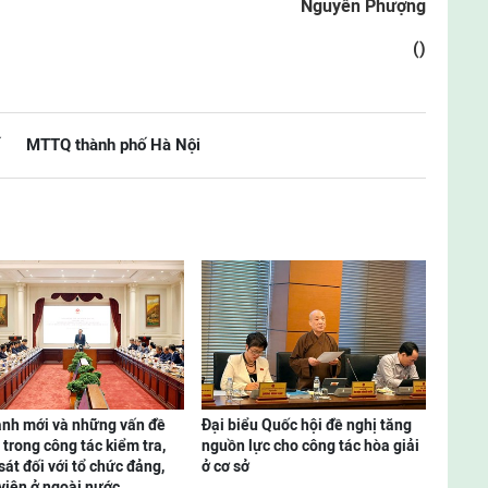
Nguyễn Phượng
()
MTTQ thành phố Hà Nội
ảnh mới và những vấn đề
Đại biểu Quốc hội đề nghị tăng
 trong công tác kiểm tra,
nguồn lực cho công tác hòa giải
sát đối với tổ chức đảng,
ở cơ sở
viên ở ngoài nước