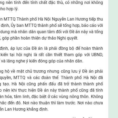
ng nên tính đến tính chất đặc thù, có những nơi không
ho hợp lý.
y ban MTTQ Thành phố Hà Nội Nguyễn Lan Hương tiếp thu
g định, Ủy ban MTTQ thành phố sẽ tổng hợp, báo cáo với
dung mà nhân dân quan tâm đối với Đề án này và tổng
, góp phần hoàn thiện dự thảo Nghị quyết.
ịnh, áp lực của Đề án là phải đồng bộ để hoàn thành
kiến tại hội nghị là rất cần thiết tham góp với UBND,
 và lắng nghe ý kiến đóng góp của nhân dân.
g hộ về mặt chủ trương nhưng cũng lưu ý Đề án phải
 quyền, MTTQ và các đoàn thể. Thành phố Hà Nội đã
g tạo. Hà Nội cũng phấn đấu đã trở thành thành phố
o nên khi thực hiện Đề án này thành phố cũng đã tính
văn hóa, tâm linh, đặc biệt ở các vùng nông thôn. Không
hắc đến đó. Nơi nào thuận thì làm trước. Nơi nào chưa
yễn Lan Hương khẳng định.