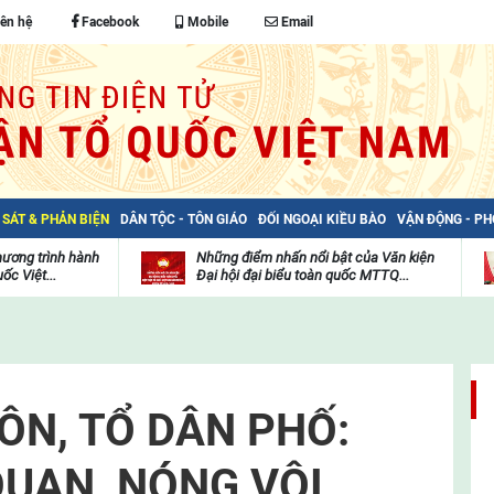
iên hệ
Facebook
Mobile
Email
 SÁT & PHẢN BIỆN
DÂN TỘC - TÔN GIÁO
ĐỐI NGOẠI KIỀU BÀO
VẬN ĐỘNG - P
hương trình hành
Những điểm nhấn nổi bật của Văn kiện
ốc Việt...
Đại hội đại biểu toàn quốc MTTQ...
Thư
H
viện
đ
video
c
m
t
ÔN, TỔ DÂN PHỐ:
UAN, NÓNG VỘI