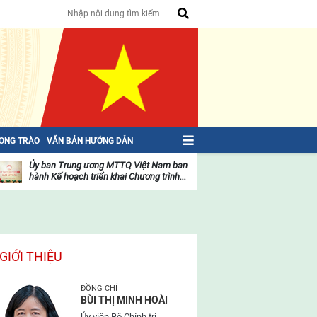
HONG TRÀO
VĂN BẢN HƯỚNG DẪN
Ủy ban Trung ương MTTQ Việt Nam ban
Toàn văn NGHỊ QU
hành Kế hoạch triển khai Chương trình...
toàn quốc Mặt trậ
oạt
Hoạt
ộng
động
ủa
của
ặt
mặt
rận
trận
GIỚI THIỆU
ĐỒNG CHÍ
BÙI THỊ MINH HOÀI
Ủy viên Bộ Chính trị,