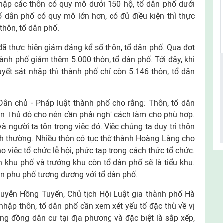
nhập các thôn có quy mô dưới 150 hộ, tổ dân phố dưới
ổ dân phố có quy mô lớn hơn, có đủ điều kiện thì thực
thôn, tổ dân phố.
đã thực hiện giảm đáng kể số thôn, tổ dân phố. Qua đợt
nh phố giảm thêm 5.000 thôn, tổ dân phố. Tới đây, khi
ết sát nhập thì thành phố chỉ còn 5.146 thôn, tổ dân
ân chủ - Pháp luật thành phố cho rằng: Thôn, tổ dân
ân Thủ đô cho nên cần phải nghĩ cách làm cho phù hợp.
à người ta tôn trọng việc đó. Việc chúng ta duy trì thôn
ình thường. Nhiều thôn có tục thờ thành Hoàng Làng cho
o việc tổ chức lễ hội, phức tạp trong cách thức tổ chức.
 khu phố và trưởng khu còn tổ dân phố sẽ là tiểu khu.
n phu phố tương đương với tổ dân phố.
uyễn Hồng Tuyến, Chủ tịch Hội Luật gia thành phố Hà
t nhập thôn, tổ dân phố cần xem xét yếu tố đặc thù về vị
cộng đồng dân cư tại địa phương và đặc biệt là sắp xếp,