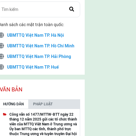
Danh sách các mặt trận toàn quốc:
UBMTTQ Việt Nam TP. Hà Nội
UBMTTQ Việt Nam TP. Hồ Chí Minh
UBMTTQ Việt Nam TP. Hải Phòng
UBMTTQ Việt Nam TP. Huế
UBMTTQ Việt Nam TP. Đà Nẵng
UBMTTQ Việt Nam TP. Cần Thơ
VĂN BẢN
UBMTTQ Việt Nam tỉnh Quảng Ninh
HƯỚNG DẪN
PHÁP LUẬT
UBMTTQ Việt Nam tỉnh Cao Bằng
Công văn số 1477/MTTW-BTT ngày 22
tháng 12 năm 2025 gửi các tổ chức thành
UBMTTQ Việt Nam tỉnh Lạng Sơn
viên của MTTQ Việt Nam ở Trung ương và
Ủy ban MTTQ các tỉnh, thành phố trực
UBMTTQ Việt Nam tỉnh Lai Châu
thuộc Trung ương về tuyên truyền Đại hội