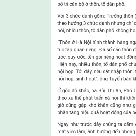
bố trí cán bộ ở thôn, tổ dân phố.
Với 3 chức danh gồm: Trưởng thôn (
theo hướng 3 chức danh nhưng chỉ có 
nói, nhiều thôn, tổ dân phố không h
“Thôn ở Hà Nội hình thành hàng ng
tục tập quán riêng. Đa số các thôn 
ước, quy ước, tên gọi riêng hoạt độn
Hiện nay, nhiều thôn, tổ dân phố ch
hội họp. Tới đây, nếu sát nhập thôn,
hội họp, sinh hoạt”, ông Tuyến băn 
Ở góc độ khác, bà Bùi Thị An, Phó C
theo xu thế phát triển xã hội thì kh
giờ cũng gặp khó khăn cũng như gặ
phần tăng hiệu quả hoạt động của b
Ngay như trước đây chúng ta cấm đố
mất việc làm, ảnh hưởng đến phong