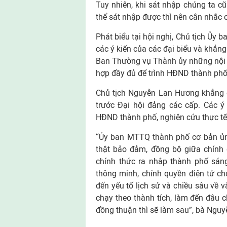
Tuy nhiên, khi sát nhập chúng ta cũ
thể sát nhập được thì nên cân nhắc c
Phát biểu tại hội nghị, Chủ tịch Ủ
các ý kiến của các đại biểu và khẳn
Ban Thường vụ Thành ủy những nội 
hợp đầy đủ để trình HĐND thành phố
Chủ tịch Nguyễn Lan Hương khẳng đ
trước Đại hội đảng các cấp. Các ý 
HĐND thành phố, nghiên cứu thực tế
“Ủy ban MTTQ thành phố cơ bản ủn
thật bảo đảm, đồng bộ giữa chính
chính thức ra nhập thành phố sán
thông minh, chính quyền điện tử ch
đến yếu tố lịch sử và chiều sâu về 
chạy theo thành tích, làm đến đâu c
đồng thuận thì sẽ làm sau”, bà Ngu