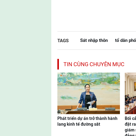
Sát nhập thôn
tổ dân phố
TAGS
TIN CÙNG CHUYÊN MỤC
Phát triển dự án trở thành hành
Bối c
lang kinh tế đường sắt
đặt ra
giám 
đảng 