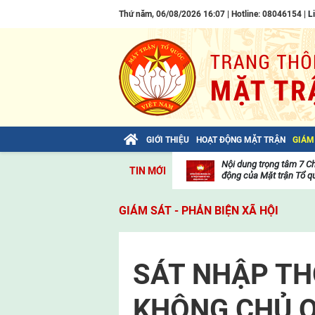
Thứ năm, 06/08/2026 16:07 | Hotline: 08046154 |
L
GIỚI THIỆU
HOẠT ĐỘNG MẶT TRẬN
GIÁM
Bài viết của Tổng Bí thư Tô Lâm: TIẾN
Nội dung trọng tâm 7 C
TIN MỚI
LÊN! TOÀN THẮNG ẮT VỀ TA!
động của Mặt trận Tổ qu
Thư
viện
GIÁM SÁT - PHẢN BIỆN XÃ HỘI
video
SÁT NHẬP TH
KHÔNG CHỦ Q