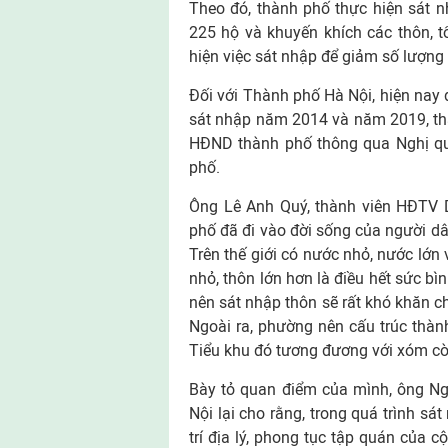
Theo đó, thành phố thực hiện sát 
225 hộ và khuyến khích các thôn, t
hiện việc sát nhập để giảm số lượng 
Đối với Thành phố Hà Nội, hiện nay 
sát nhập năm 2014 và năm 2019, thà
HĐND thành phố thông qua Nghị quy
phố.
Ông Lê Anh Quý, thành viên HĐTV D
phố đã đi vào đời sống của người d
Trên thế giới có nước nhỏ, nước lớn v
nhỏ, thôn lớn hơn là điều hết sức b
nên sát nhập thôn sẽ rất khó khăn ch
Ngoài ra, phường nên cấu trúc thành
Tiểu khu đó tương đương với xóm cò
Bày tỏ quan điểm của mình, ông Ng
Nội lại cho rằng, trong quá trình sá
trí địa lý, phong tục tập quán của 