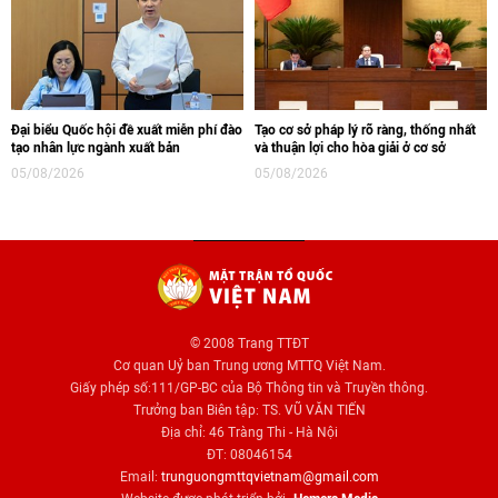
Đại biểu Quốc hội đề xuất miễn phí đào
Tạo cơ sở pháp lý rõ ràng, thống nhất
tạo nhân lực ngành xuất bản
và thuận lợi cho hòa giải ở cơ sở
05/08/2026
05/08/2026
© 2008 Trang TTĐT
Cơ quan Uỷ ban Trung ương MTTQ Việt Nam.
Giấy phép số:111/GP-BC của Bộ Thông tin và Truyền thông.
Trưởng ban Biên tập: TS. VŨ VĂN TIẾN
Địa chỉ: 46 Tràng Thi - Hà Nội
ĐT: 08046154
Email:
trunguongmttqvietnam@gmail.com