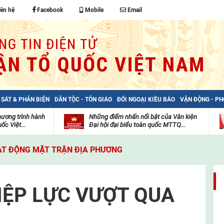
iên hệ
Facebook
Mobile
Email
 SÁT & PHẢN BIỆN
DÂN TỘC - TÔN GIÁO
ĐỐI NGOẠI KIỀU BÀO
VẬN ĐỘNG - P
hương trình hành
Những điểm nhấn nổi bật của Văn kiện
ốc Việt...
Đại hội đại biểu toàn quốc MTTQ...
Thư
H
viện
đ
T ĐỘNG MẶT TRẬN ĐỊA PHƯƠNG
video
c
m
t
IỆP LỰC VƯỢT QUA