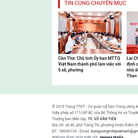
TIN CÙNG CHUYÊN MỤC
Cần Thơ: Chủ tịch Ủy ban MTTQ
Lai C
Việt Nam thành phố làm việc với
định 
5 xã, phường
nhà d
Than
© 2019 Trang TTĐT - Cơ quan Uỷ ban Trung ương 
Giấy phép số:111/GP-BC của Bộ Thông tin và Truyề
Trưởng ban Biên tập:
TS. VŨ VĂN TIẾN
Địa chỉ: số 46, phố Tràng Thi, phường Hoàn Kiếm, 
ĐT : 08046154 - Email:
trunguongmttqvietnam@gm
Website được phát triển bởi
Hemera Media