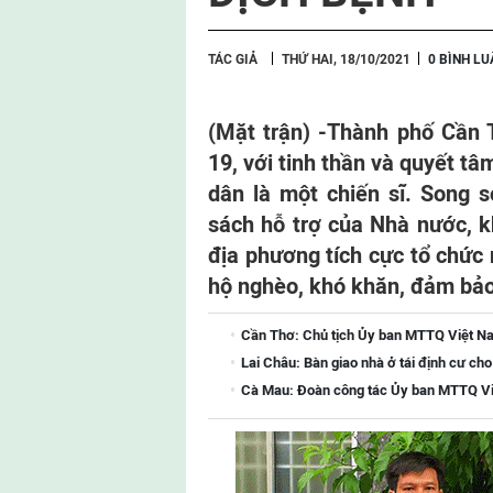
TÁC GIẢ
THỨ HAI, 18/10/2021
0 BÌNH LU
(Mặt trận) -
Thành phố Cần T
19, với tinh thần và quyết t
dân là một chiến sĩ. Song s
sách hỗ trợ của Nhà nước, k
địa phương tích cực tổ chức 
hộ nghèo, khó khăn, đảm bảo 
Cần Thơ: Chủ tịch Ủy ban MTTQ Việt Na
Lai Châu: Bàn giao nhà ở tái định cư ch
Cà Mau: Đoàn công tác Ủy ban MTTQ Việ