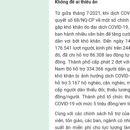
Không để ai thiếu ăn
Từ giữa tháng 7-2021, khi dịch COV
quyết số 68/NQ-CP về một số chính 
gặp khó khăn do đại dịch COVID-19, 
ban hành nhiều văn bản để tăng cườn
dân vơi bớt khó khăn. Ðến ngày 14
176.541 lượt người, kinh phí trên 24
đó, đã chi hỗ trợ 86.308 lao động t
đồng. Thành phố cấp phát 2 đợt vớ
Nam Bộ hỗ trợ 334.366 người dân g
khó khăn bị ảnh hưởng dịch COVID-1
hỗ trợ 3.167 hộ nghèo, cận nghèo, m
cấp người dân thiếu đói, thiếu lươ
đồng/người. Thành phố tổ chức thă
COVID-19 với mức 5 triệu đồng/em từ
Cùng với các chính sách hỗ trợ củ
viên, tôn giáo, các ban, ngành có nh
suất ăn miễn phí cho lực lượng là