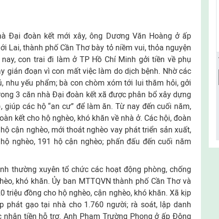
nhà Ðại đoàn kết mới xây, ông Dương Văn Hoàng ở ấp
i Lai, thành phố Cần Thơ bày tỏ niềm vui, thỏa nguyện
nay, con trai đi làm ở TP Hồ Chí Minh gởi tiền về phụ
y gián đoạn vì con mất việc làm do dịch bệnh. Nhờ các
ủ, nhu yếu phẩm; bà con chòm xóm tới lui thăm hỏi, gởi
trong 3 căn nhà Ðại đoàn kết xã được phân bổ xây dựng
), giúp các hộ “an cư” để làm ăn. Từ nay đến cuối năm,
oàn kết cho hộ nghèo, khó khăn về nhà ở. Các hội, đoàn
3 hộ cận nghèo, mới thoát nghèo vay phát triển sản xuất,
 hộ nghèo, 191 hộ cận nghèo; phấn đấu đến cuối năm
nh thường xuyên tổ chức các hoạt động phòng, chống
ghèo, khó khăn. Ủy ban MTTQVN thành phố Cần Thơ và
20 triệu đồng cho hộ nghèo, cận nghèo, khó khăn. Xã kịp
p phát gạo tại nhà cho 1.760 người; rà soát, lập danh
c nhận tiền hỗ trợ. Anh Phạm Trường Phong ở ấp Ðông