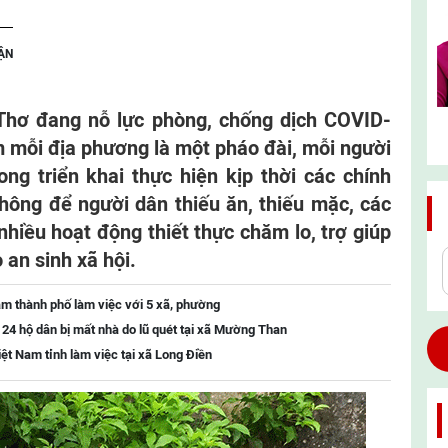
ẬN
hơ đang nỗ lực phòng, chống dịch COVID-
âm mỗi địa phương là một pháo đài, mỗi người
ong triển khai thực hiện kịp thời các chính
hông để người dân thiếu ăn, thiếu mặc, các
nhiều hoạt động thiết thực chăm lo, trợ giúp
an sinh xã hội.
m thành phố làm việc với 5 xã, phường
o 24 hộ dân bị mất nhà do lũ quét tại xã Mường Than
t Nam tỉnh làm việc tại xã Long Điền