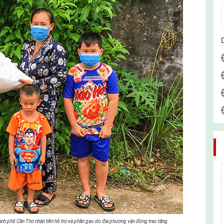
hành phố Cần Thơ nhận tiền hỗ trợ và phần gạo do địa phương vận động trao tặng.