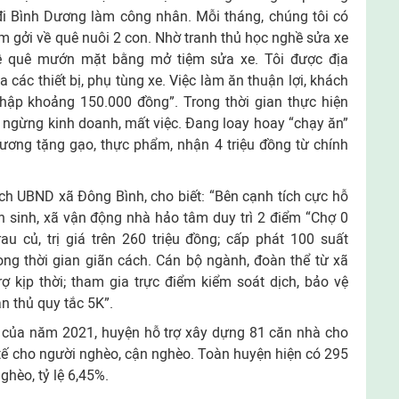
 đi Bình Dương làm công nhân. Mỗi tháng, chúng tôi có
m gởi về quê nuôi 2 con. Nhờ tranh thủ học nghề sửa xe
về quê mướn mặt bằng mở tiệm sửa xe. Tôi được địa
các thiết bị, phụ tùng xe. Việc làm ăn thuận lợi, khách
nhập khoảng 150.000 đồng”. Trong thời gian thực hiện
 ngừng kinh doanh, mất việc. Ðang loay hoay “chạy ăn”
ương tặng gạo, thực phẩm, nhận 4 triệu đồng từ chính
h UBND xã Ðông Bình, cho biết: “Bên cạnh tích cực hỗ
n sinh, xã vận động nhà hảo tâm duy trì 2 điểm “Chợ 0
u củ, trị giá trên 260 triệu đồng; cấp phát 100 suất
ng thời gian giãn cách. Cán bộ ngành, đoàn thể từ xã
ợ kịp thời; tham gia trực điểm kiểm soát dịch, bảo vệ
n thủ quy tắc 5K”.
 của năm 2021, huyện hỗ trợ xây dựng 81 căn nhà cho
tế cho người nghèo, cận nghèo. Toàn huyện hiện có 295
ghèo, tỷ lệ 6,45%.