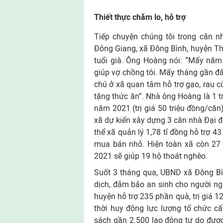
Thiết thực chăm lo, hỗ trợ
Tiếp chuyện chúng tôi trong căn 
Ðông Giang, xã Ðông Bình, huyện Thớ
tuổi già. Ông Hoàng nói: “Mấy năm 
giúp vợ chồng tôi. Mấy tháng gần đâ
chú ở xã quan tâm hỗ trợ gạo, rau c
tặng thức ăn”. Nhà ông Hoàng là 1 
năm 2021 (trị giá 50 triệu đồng/căn
xã dự kiến xây dựng 3 căn nhà Ðại đ
thể xã quản lý 1,78 tỉ đồng hỗ trợ 4
mua bán nhỏ. Hiện toàn xã còn 27
2021 sẽ giúp 19 hộ thoát nghèo.
Suốt 3 tháng qua, UBND xã Ðông Bì
dịch, đảm bảo an sinh cho người n
huyện hỗ trợ 235 phần quà, trị giá 1
thời huy động lực lượng tổ chức cấ
sách gần 2.500 lao động tự do đượ