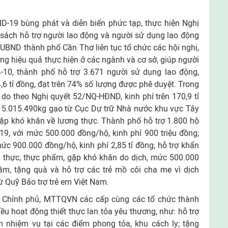
ID-19 bùng phát và diễn biến phức tạp, thực hiện Nghị
sách hỗ trợ người lao động và người sử dụng lao động
UBND thành phố Cần Thơ liên tục tổ chức các hội nghị,
g hiệu quả thực hiện ở các ngành và cơ sở, giúp người
-10, thành phố hỗ trợ 3.671 người sử dụng lao động,
4,6 tỉ đồng, đạt trên 74% số lượng được phê duyệt. Trong
ự do theo Nghị quyết 52/NQ-HÐND, kinh phí trên 170,9 tỉ
i 5.015.490kg gạo từ Cục Dự trữ Nhà nước khu vực Tây
ặp khó khăn về lương thực. Thành phố hỗ trợ 1.800 hộ
9, với mức 500.000 đồng/hộ, kinh phí 900 triệu đồng;
ức 900.000 đồng/hộ, kinh phí 2,85 tỉ đồng; hỗ trợ khẩn
ng thực, thực phẩm, gặp khó khăn do dịch, mức 500.000
m, tặng quà và hỗ trợ các trẻ mồ côi cha mẹ vì dịch
 Quỹ Bảo trợ trẻ em Việt Nam.
a Chính phủ, MTTQVN các cấp cùng các tổ chức thành
iều hoạt động thiết thực lan tỏa yêu thương, như: hỗ trợ
m nhiệm vụ tại các điểm phong tỏa, khu cách ly; tặng