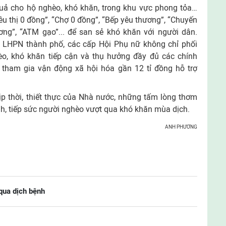
quả cho hộ nghèo, khó khăn, trong khu vực phong tỏa…
iêu thị 0 đồng”, “Chợ 0 đồng”, “Bếp yêu thương”, “Chuyến
ơng”, “ATM gạo”... để san sẻ khó khăn với người dân.
 LHPN thành phố, các cấp Hội Phụ nữ không chỉ phối
o, khó khăn tiếp cận và thụ hưởng đầy đủ các chính
tham gia vận động xã hội hóa gần 12 tỉ đồng hỗ trợ
ịp thời, thiết thực của Nhà nước, những tấm lòng thơm
nh, tiếp sức người nghèo vượt qua khó khăn mùa dịch.
ANH PHƯƠNG
 qua dịch bệnh