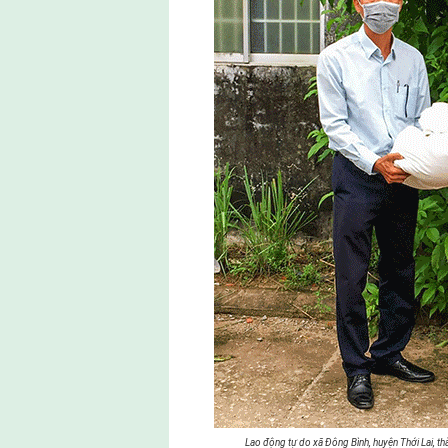
Lao động tự do xã Đông Bình, huyện Thới Lai, t