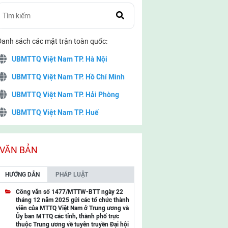
Danh sách các mặt trận toàn quốc:
UBMTTQ Việt Nam TP. Hà Nội
UBMTTQ Việt Nam TP. Hồ Chí Minh
UBMTTQ Việt Nam TP. Hải Phòng
UBMTTQ Việt Nam TP. Huế
UBMTTQ Việt Nam TP. Đà Nẵng
UBMTTQ Việt Nam TP. Cần Thơ
VĂN BẢN
UBMTTQ Việt Nam tỉnh Quảng Ninh
HƯỚNG DẪN
PHÁP LUẬT
UBMTTQ Việt Nam tỉnh Cao Bằng
Công văn số 1477/MTTW-BTT ngày 22
tháng 12 năm 2025 gửi các tổ chức thành
UBMTTQ Việt Nam tỉnh Lạng Sơn
viên của MTTQ Việt Nam ở Trung ương và
Ủy ban MTTQ các tỉnh, thành phố trực
UBMTTQ Việt Nam tỉnh Lai Châu
thuộc Trung ương về tuyên truyền Đại hội