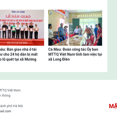
hâu: Bàn giao nhà ở tái
Cà Mau: Đoàn công tác Ủy ban
cư cho 24 hộ dân bị mất
MTTQ Việt Nam tỉnh làm việc tại
o lũ quét tại xã Mường
xã Long Điền
MTTQ Việt Nam.
n thông
MẶ
thành phố Hà Nội
ail.com