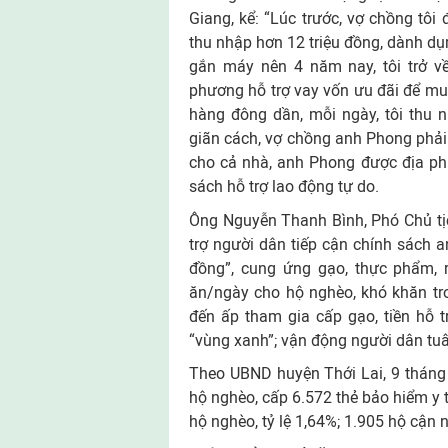
Giang, kể: “Lúc trước, vợ chồng tôi
thu nhập hơn 12 triệu đồng, dành dụ
gắn máy nên 4 năm nay, tôi trở 
phương hỗ trợ vay vốn ưu đãi để mua 
hàng đông dần, mỗi ngày, tôi thu 
giãn cách, vợ chồng anh Phong phải
cho cả nhà, anh Phong được địa ph
sách hỗ trợ lao động tự do.
Ông Nguyễn Thanh Bình, Phó Chủ tịc
trợ người dân tiếp cận chính sách a
đồng”, cung ứng gạo, thực phẩm, ra
ăn/ngày cho hộ nghèo, khó khăn tro
đến ấp tham gia cấp gạo, tiền hỗ tr
“vùng xanh”; vận động người dân tuâ
Theo UBND huyện Thới Lai, 9 tháng
hộ nghèo, cấp 6.572 thẻ bảo hiểm y 
hộ nghèo, tỷ lệ 1,64%; 1.905 hộ cận n