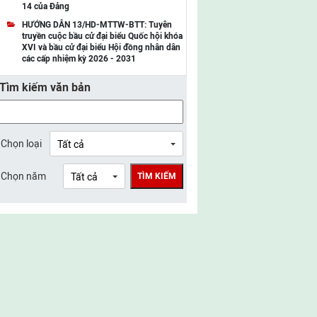
14 của Đảng
UBMTTQ Việt Nam tỉnh Điện Biên
HƯỚNG DẪN 13/HD-MTTW-BTT: Tuyên
truyền cuộc bầu cử đại biểu Quốc hội khóa
UBMTTQ Việt Nam tỉnh Sơn La
XVI và bầu cử đại biểu Hội đồng nhân dân
các cấp nhiệm kỳ 2026 - 2031
UBMTTQ Việt Nam tỉnh Thanh Hóa
Tìm kiếm văn bản
UBMTTQ Việt Nam tỉnh Nghệ An
UBMTTQ Việt Nam tỉnh Hà Tĩnh
UBMTTQ Việt Nam tỉnh Tuyên Quang
Chọn loại
UBMTTQ Việt Nam tỉnh Lào Cai
Chọn năm
TÌM KIẾM
UBMTTQ Việt Nam tỉnh Thái Nguyên
UBMTTQ Việt Nam tỉnh Phú Thọ
UBMTTQ Việt Nam tỉnh Bắc Ninh
UBMTTQ Việt Nam tỉnh Hưng Yên
UBMTTQ Việt Nam tỉnh Ninh Bình
UBMTTQ Việt Nam tỉnh Quảng Trị