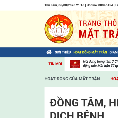
Thứ năm, 06/08/2026 21:16 | Hotline: 08046154 |
L
GIỚI THIỆU
HOẠT ĐỘNG MẶT TRẬN
GIÁM
Bài viết của Tổng Bí thư Tô Lâm: TIẾN
Nội dung trọng tâm 7 C
TIN MỚI
LÊN! TOÀN THẮNG ẮT VỀ TA!
động của Mặt trận Tổ qu
Thư
viện
HOẠT ĐỘNG CỦA MẶT TRẬN
HOẠ
video
ÐỒNG TÂM, H
DỊCH BỆNH