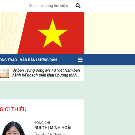
HONG TRÀO
VĂN BẢN HƯỚNG DẪN
Ủy ban Trung ương MTTQ Việt Nam ban
Toàn văn NGHỊ QU
hành Kế hoạch triển khai Chương trình...
toàn quốc Mặt trậ
oạt
Hoạt
ộng
động
ủa
của
ặt
mặt
rận
trận
GIỚI THIỆU
ĐỒNG CHÍ
BÙI THỊ MINH HOÀI
Ủy viên Bộ Chính trị,