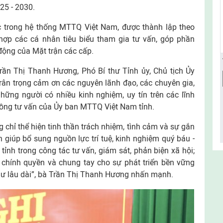
25 - 2030.
c trong hệ thống MTTQ Việt Nam, được thành lập theo
ợp các cá nhân tiêu biểu tham gia tư vấn, góp phần
động của Mặt trận các cấp.
Trần Thị Thanh Hương, Phó Bí thư Tỉnh ủy, Chủ tịch Ủy
ân trọng cảm ơn các nguyên lãnh đạo, các chuyên gia,
những người có nhiều kinh nghiệm, uy tín trên các lĩnh
đồng tư vấn của Ủy ban MTTQ Việt Nam tỉnh.
 chỉ thể hiện tinh thần trách nhiệm, tình cảm và sự gắn
n giúp bổ sung nguồn lực trí tuệ, kinh nghiệm quý báu -
nh trong công tác tư vấn, giám sát, phản biện xã hội;
chính quyền và chung tay cho sự phát triển bền vững
hư lâu dài”, bà Trần Thị Thanh Hương nhấn mạnh.