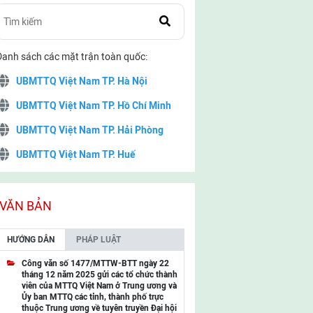
Danh sách các mặt trận toàn quốc:
UBMTTQ Việt Nam TP. Hà Nội
UBMTTQ Việt Nam TP. Hồ Chí Minh
UBMTTQ Việt Nam TP. Hải Phòng
UBMTTQ Việt Nam TP. Huế
UBMTTQ Việt Nam TP. Đà Nẵng
UBMTTQ Việt Nam TP. Cần Thơ
VĂN BẢN
UBMTTQ Việt Nam tỉnh Quảng Ninh
HƯỚNG DẪN
PHÁP LUẬT
UBMTTQ Việt Nam tỉnh Cao Bằng
Công văn số 1477/MTTW-BTT ngày 22
tháng 12 năm 2025 gửi các tổ chức thành
UBMTTQ Việt Nam tỉnh Lạng Sơn
viên của MTTQ Việt Nam ở Trung ương và
Ủy ban MTTQ các tỉnh, thành phố trực
UBMTTQ Việt Nam tỉnh Lai Châu
thuộc Trung ương về tuyên truyền Đại hội