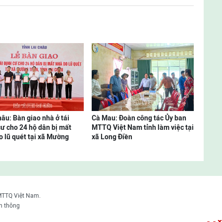
hâu: Bàn giao nhà ở tái
Cà Mau: Đoàn công tác Ủy ban
cư cho 24 hộ dân bị mất
MTTQ Việt Nam tỉnh làm việc tại
o lũ quét tại xã Mường
xã Long Điền
MTTQ Việt Nam.
n thông