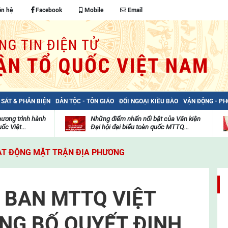
ên hệ
Facebook
Mobile
Email
 SÁT & PHẢN BIỆN
DÂN TỘC - TÔN GIÁO
ĐỐI NGOẠI KIỀU BÀO
VẬN ĐỘNG - P
hương trình hành
Những điểm nhấn nổi bật của Văn kiện
ốc Việt...
Đại hội đại biểu toàn quốc MTTQ...
Thư
H
viện
đ
T ĐỘNG MẶT TRẬN ĐỊA PHƯƠNG
video
c
m
t
Y BAN MTTQ VIỆT
NG BỐ QUYẾT ĐỊNH