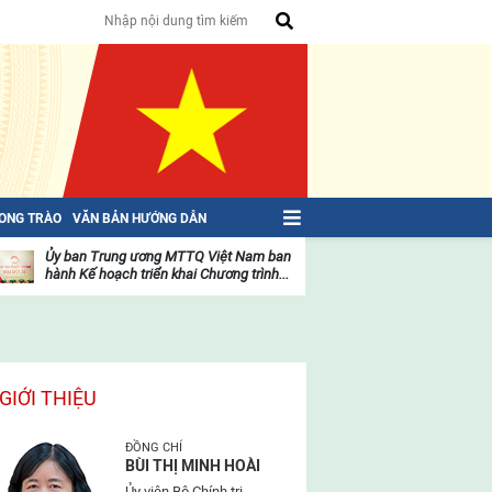
HONG TRÀO
VĂN BẢN HƯỚNG DẪN
Ủy ban Trung ương MTTQ Việt Nam ban
Toàn văn NGHỊ QU
hành Kế hoạch triển khai Chương trình...
toàn quốc Mặt trậ
oạt
Hoạt
ộng
động
ủa
của
ặt
mặt
rận
trận
GIỚI THIỆU
ĐỒNG CHÍ
BÙI THỊ MINH HOÀI
Ủy viên Bộ Chính trị,