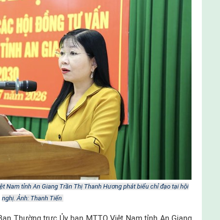
ệt Nam tỉnh An Giang Trần Thị Thanh Hương phát biểu chỉ đạo tại hội
nghị. Ảnh: Thanh Tiến
 Ban Thường trực Ủy ban MTTQ Việt Nam tỉnh An Giang