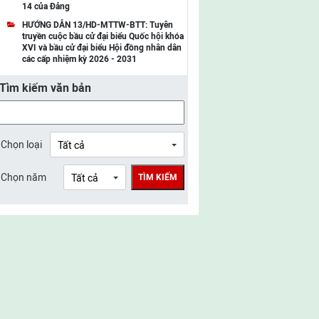
14 của Đảng
UBMTTQ Việt Nam tỉnh Điện Biên
HƯỚNG DẪN 13/HD-MTTW-BTT: Tuyên
truyền cuộc bầu cử đại biểu Quốc hội khóa
UBMTTQ Việt Nam tỉnh Sơn La
XVI và bầu cử đại biểu Hội đồng nhân dân
các cấp nhiệm kỳ 2026 - 2031
UBMTTQ Việt Nam tỉnh Thanh Hóa
Tìm kiếm văn bản
UBMTTQ Việt Nam tỉnh Nghệ An
UBMTTQ Việt Nam tỉnh Hà Tĩnh
UBMTTQ Việt Nam tỉnh Tuyên Quang
Chọn loại
UBMTTQ Việt Nam tỉnh Lào Cai
Chọn năm
TÌM KIẾM
UBMTTQ Việt Nam tỉnh Thái Nguyên
UBMTTQ Việt Nam tỉnh Phú Thọ
UBMTTQ Việt Nam tỉnh Bắc Ninh
UBMTTQ Việt Nam tỉnh Hưng Yên
UBMTTQ Việt Nam tỉnh Ninh Bình
UBMTTQ Việt Nam tỉnh Quảng Trị