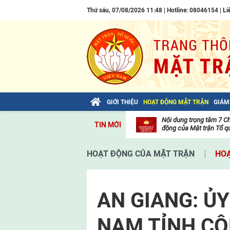
Thứ sáu, 07/08/2026 11:48 | Hotline: 08046154 |
Li
GIỚI THIỆU
HOẠT ĐỘNG MẶT TRẬN
GIÁM
Bài viết của Tổng Bí thư Tô Lâm: TIẾN
Nội dung trọng tâm 7 C
TIN MỚI
LÊN! TOÀN THẮNG ẮT VỀ TA!
động của Mặt trận Tổ qu
Thư
viện
HOẠT ĐỘNG CỦA MẶT TRẬN
HOẠ
video
AN GIANG: Ủ
NAM TỈNH CÔ