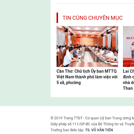
TIN CÙNG CHUYÊN MỤC
Cần Thơ: Chủ tịch Ủy ban MTTQ
Lai C
Việt Nam thành phố làm việc với
định 
5 xã, phường
nhà d
Than
© 2019 Trang TTĐT - Cơ quan Uỷ ban Trung ương 
Giấy phép số:111/GP-BC của Bộ Thông tin và Truyề
Trưởng ban Biên tập:
TS. VŨ VĂN TIẾN