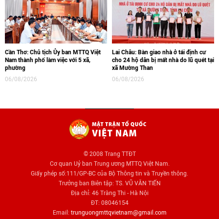
Cần Thơ: Chủ tịch Ủy ban MTTQ Việt
Lai Châu: Bàn giao nhà ở tái định cư
Nam thành phố làm việc với 5 xã,
cho 24 hộ dân bị mất nhà do lũ quét tại
phường
xã Mường Than
06/08/2026
06/08/2026
© 2008 Trang TTĐT
Cơ quan Uỷ ban Trung ương MTTQ Việt Nam.
Giấy phép số:111/GP-BC của Bộ Thông tin và Truyền thông.
Trưởng ban Biên tập: TS. VŨ VĂN TIẾN
Địa chỉ: 46 Tràng Thi - Hà Nội
ĐT: 08046154
Email:
trunguongmttqvietnam@gmail.com