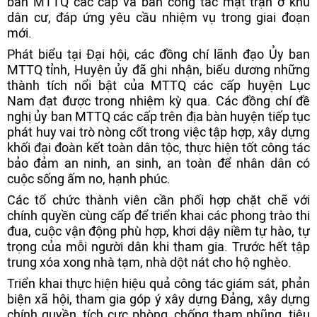
ban MTTQ các cấp và ban công tác mặt trận ở khu
dân cư, đáp ứng yêu cầu nhiệm vụ trong giai đoạn
mới.
Phát biểu tại Đại hội, các đồng chí lãnh đạo Ủy ban
MTTQ tỉnh, Huyện ủy đã ghi nhận, biểu dương những
thành tích nổi bật của MTTQ các cấp huyện Lục
Nam đạt được trong nhiệm kỳ qua. Các đồng chí đề
nghị ủy ban MTTQ các cấp trên địa bàn huyện tiếp tục
phát huy vai trò nòng cốt trong việc tập hợp, xây dựng
khối đại đoàn kết toàn dân tộc, thực hiện tốt công tác
bảo đảm an ninh, an sinh, an toàn để nhân dân có
cuộc sống ấm no, hạnh phúc.
Các tổ chức thành viên cần phối hợp chặt chẽ với
chính quyền cùng cấp để triển khai các phong trào thi
đua, cuộc vận động phù hợp, khơi dậy niềm tự hào, tự
trọng của mỗi người dân khi tham gia. Trước hết tập
trung xóa xong nhà tạm, nhà dột nát cho hộ nghèo.
Triển khai thực hiện hiệu quả công tác giám sát, phản
biện xã hội, tham gia góp ý xây dựng Đảng, xây dựng
chính quyền, tích cực phòng, chống tham nhũng, tiêu