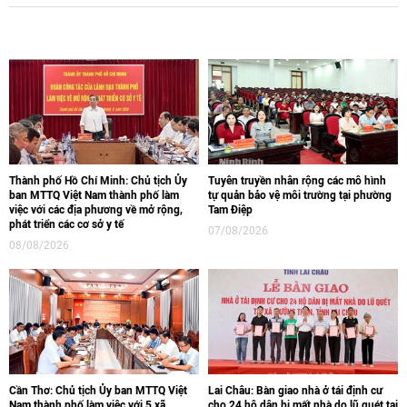
Thành phố Hồ Chí Minh: Chủ tịch Ủy
Tuyên truyền nhân rộng các mô hình
ban MTTQ Việt Nam thành phố làm
tự quản bảo vệ môi trường tại phường
việc với các địa phương về mở rộng,
Tam Điệp
phát triển các cơ sở y tế
07/08/2026
08/08/2026
Cần Thơ: Chủ tịch Ủy ban MTTQ Việt
Lai Châu: Bàn giao nhà ở tái định cư
Nam thành phố làm việc với 5 xã,
cho 24 hộ dân bị mất nhà do lũ quét tại