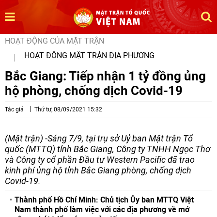
HOẠT ĐỘNG CỦA MẶT TRẬN
HOẠT ĐỘNG MẶT TRẬN ĐỊA PHƯƠNG
Bắc Giang: Tiếp nhận 1 tỷ đồng ủng
hộ phòng, chống dịch Covid-19
Tác giả
Thứ tư, 08/09/2021 15:32
(Mặt trận) -Sáng 7/9, tại trụ sở Uỷ ban Mặt trận Tổ
quốc (MTTQ) tỉnh Bắc Giang, Công ty TNHH Ngọc Thơ
và Công ty cổ phần Đầu tư Western Pacific đã trao
kinh phí ủng hộ tỉnh Bắc Giang phòng, chống dịch
Covid-19.
Thành phố Hồ Chí Minh: Chủ tịch Ủy ban MTTQ Việt
Nam thành phố làm việc với các địa phương về mở