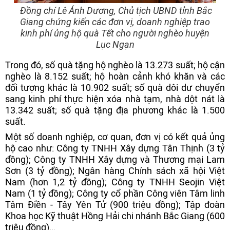
Đồng chí Lê Ánh Dương, Chủ tịch UBND tỉnh Bắc
Giang chứng kiến các đơn vị, doanh nghiệp trao
kinh phí ủng hộ quà Tết cho người nghèo huyện
Lục Ngạn
Trong đó, số quà tặng hộ nghèo là 13.273 suất; hộ cận
nghèo là 8.152 suất; hộ hoàn cảnh khó khăn và các
đối tượng khác là 10.902 suất; số quà dôi dư chuyển
sang kinh phí thực hiện xóa nhà tạm, nhà dột nát là
13.342 suất; số quà tặng địa phương khác là 1.500
suất.
Một số doanh nghiệp, cơ quan, đơn vị có kết quả ủng
hộ cao như: Công ty TNHH Xây dựng Tân Thịnh (3 tỷ
đồng); Công ty TNHH Xây dựng và Thương mại Lam
Sơn (3 tỷ đồng); Ngân hàng Chính sách xã hội Việt
Nam (hơn 1,2 tỷ đồng); Công ty TNHH Seojin Việt
Nam (1 tỷ đồng); Công ty cổ phần Công viên Tâm linh
Tâm Điền - Tây Yên Tử (900 triệu đồng); Tập đoàn
Khoa học Kỹ thuật Hồng Hải chi nhánh Bắc Giang (600
triệu đồng)…