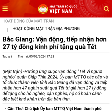
HOẠT ĐỘNG CỦA MẶT TRẬN
HOẠT ĐỘNG MẶT TRẬN ĐỊA PHƯƠNG
Bắc Giang: Vận động, tiếp nhận hơn
27 tỷ đồng kinh phí tặng quà Tết
Tác giả
Thứ hai, 05/02/2024 17:23
(Mặt trận) -Hưởng ứng cuộc vận động "Tết Vì người
nghèo" xuân Giáp Thìn 2024, Ủy ban MTTQ các cấp và
tổ chức thành viên tỉnh Bắc Giang đã vận động và tiếp
nhận hơn 47 nghìn suất quà Tết trị giá hơn 27 tỷ đồng
để tặng cho hộ nghèo, cận nghèo, hộ có hoàn cảnh
đặc biệt khó khăn trên địa bàn tỉnh.
Cần Thơ: Chủ tịch Ủy ban MTTQ Việt Nam thành phố