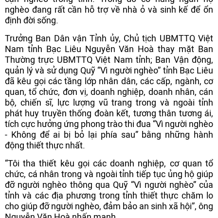
nghèo đang rất cần hỗ trợ về nhà ỏ và sinh kế để ổn
định đời sống.
Trưởng Ban Dân vận Tỉnh ủy, Chủ tịch UBMTTQ Việt
Nam tỉnh Bạc Liêu Nguyễn Văn Hoà thay mặt Ban
Thường trực UBMTTQ Việt Nam tỉnh; Ban Vận động,
quản lý và sử dụng Quỹ “Vì người nghèo” tỉnh Bạc Liêu
đã kêu gọi các tầng lớp nhân dân, các cấp, ngành, cơ
quan, tổ chức, đơn vị, doanh nghiệp, doanh nhân, cán
bộ, chiến sĩ, lực lượng vũ trang trong và ngoài tỉnh
phát huy truyền thống đoàn kết, tương thân tương ái,
tích cực hưởng ứng phong trào thi đua “Vì người nghèo
- Không để ai bị bỏ lại phía sau” bằng những hành
động thiết thực nhất.
“Tôi tha thiết kêu gọi các doanh nghiệp, cơ quan tổ
chức, cá nhân trong và ngoài tỉnh tiếp tục ủng hộ giúp
đỡ người nghèo thông qua Quỹ “Vì người nghèo” của
tỉnh và các địa phương trong tỉnh thiết thực chăm lo
cho giúp đỡ người nghèo, đảm bảo an sinh xã hội”, ông
Nguyễn Văn Hoà nhấn mạnh.