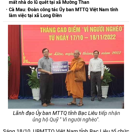
mất nhà do lũ quét tại xã Mường Than
Cà Mau: Đoàn công tác Ủy ban MTTQ Việt Nam tỉnh
làm việc tại xã Long Điền
Lãnh đạo Ủy ban MTTQ tỉnh Bạc Liêu t
iếp nhận
ủng hộ Quỹ " Vì người nghèo".
Sáng 18/10, UBMTTQ Việt Nam tỉnh Bạc Liêu tổ chức