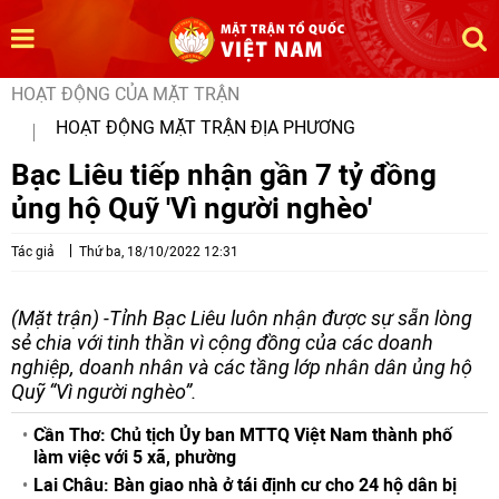
HOẠT ĐỘNG CỦA MẶT TRẬN
HOẠT ĐỘNG MẶT TRẬN ĐỊA PHƯƠNG
Bạc Liêu tiếp nhận gần 7 tỷ đồng
ủng hộ Quỹ 'Vì người nghèo'
Tác giả
Thứ ba, 18/10/2022 12:31
(Mặt trận) -Tỉnh Bạc Liêu luôn nhận được sự sẵn lòng
sẻ chia với tinh thần vì cộng đồng của các doanh
nghiệp, doanh nhân và các tầng lớp nhân dân ủng hộ
Quỹ “Vì người nghèo”.
Cần Thơ: Chủ tịch Ủy ban MTTQ Việt Nam thành phố
làm việc với 5 xã, phường
Lai Châu: Bàn giao nhà ở tái định cư cho 24 hộ dân bị