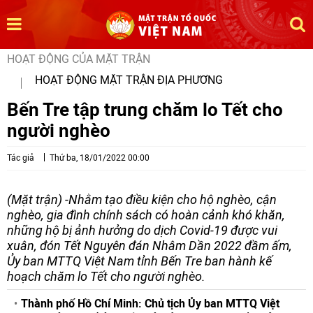
HOẠT ĐỘNG CỦA MẶT TRẬN
HOẠT ĐỘNG MẶT TRẬN ĐỊA PHƯƠNG
Bến Tre tập trung chăm lo Tết cho
người nghèo
Tác giả
Thứ ba, 18/01/2022 00:00
(Mặt trận) -Nhằm tạo điều kiện cho hộ nghèo, cận
nghèo, gia đình chính sách có hoàn cảnh khó khăn,
những hộ bị ảnh hưởng do dịch Covid-19 được vui
xuân, đón Tết Nguyên đán Nhâm Dần 2022 đầm ấm,
Ủy ban MTTQ Việt Nam tỉnh Bến Tre ban hành kế
hoạch chăm lo Tết cho người nghèo.
Thành phố Hồ Chí Minh: Chủ tịch Ủy ban MTTQ Việt