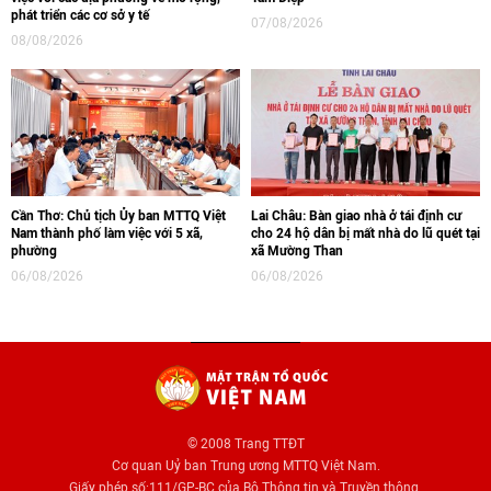
phát triển các cơ sở y tế
07/08/2026
08/08/2026
Cần Thơ: Chủ tịch Ủy ban MTTQ Việt
Lai Châu: Bàn giao nhà ở tái định cư
Nam thành phố làm việc với 5 xã,
cho 24 hộ dân bị mất nhà do lũ quét tại
phường
xã Mường Than
06/08/2026
06/08/2026
© 2008 Trang TTĐT
Cơ quan Uỷ ban Trung ương MTTQ Việt Nam.
Giấy phép số:111/GP-BC của Bộ Thông tin và Truyền thông.