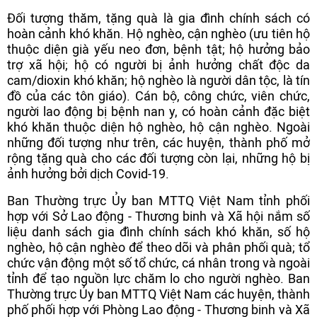
Đối tượng thăm, tặng quà là gia đình chính sách có
hoàn cảnh khó khăn. Hộ nghèo, cận nghèo (ưu tiên hộ
thuộc diện già yếu neo đơn, bệnh tật; hộ hưởng bảo
trợ xã hội; hộ có người bị ảnh hưởng chất độc da
cam/dioxin khó khăn; hộ nghèo là người dân tộc, là tín
đồ của các tôn giáo). Cán bộ, công chức, viên chức,
người lao động bị bệnh nan y, có hoàn cảnh đặc biệt
khó khăn thuộc diện hộ nghèo, hộ cận nghèo. Ngoài
những đối tượng như trên, các huyện, thành phố mở
rộng tặng quà cho các đối tượng còn lại, những hộ bị
ảnh hưởng bởi dịch Covid-19.
Ban Thường trực Ủy ban MTTQ Việt Nam tỉnh phối
hợp với Sở Lao động - Thương binh và Xã hội nắm số
liệu danh sách gia đình chính sách khó khăn, số hộ
nghèo, hộ cận nghèo để theo dõi và phân phối quà; tổ
chức vận động một số tổ chức, cá nhân trong và ngoài
tỉnh để tạo nguồn lực chăm lo cho người nghèo. Ban
Thường trực Ủy ban MTTQ Việt Nam các huyện, thành
phố phối hợp với Phòng Lao động - Thương binh và Xã