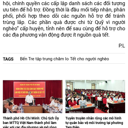
hội, chính quyền các cấp lập danh sách các đối tượng
ưu tiên để hỗ trợ. Đồng thời là đầu mối tiếp nhận, phân
phối, phối hợp theo dõi các nguồn hỗ trợ để tránh
trùng lắp. Các phần quà được chi từ Quỹ vì người
nghèo” cấp huyện, tỉnh nên để sau cùng để hỗ trợ cho
các địa phương vận động được ít nguồn quà tết.
P.L
Bến Tre tập trung chăm lo Tết cho người nghèo
TAGS
Thành phố Hồ Chí Minh: Chủ tịch Ủy
Tuyên truyền nhân rộng các mô hình
ban MTTQ Việt Nam thành phố làm
tự quản bảo vệ môi trường tại phường
việc với các địa phương về mở rộng,
Tam Điệp