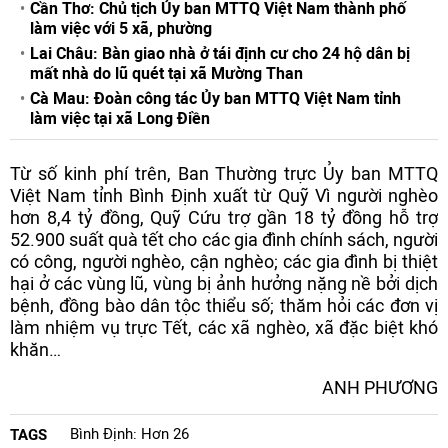
Cần Thơ: Chủ tịch Ủy ban MTTQ Việt Nam thành phố
làm việc với 5 xã, phường
Lai Châu: Bàn giao nhà ở tái định cư cho 24 hộ dân bị
mất nhà do lũ quét tại xã Mường Than
Cà Mau: Đoàn công tác Ủy ban MTTQ Việt Nam tỉnh
làm việc tại xã Long Điền
Từ số kinh phí trên, Ban Thường trực Ủy ban MTTQ
Việt Nam tỉnh Bình Định xuất từ Quỹ Vì người nghèo
hơn 8,4 tỷ đồng, Quỹ Cứu trợ gần 18 tỷ đồng hỗ trợ
52.900 suất quà tết cho các gia đình chính sách, người
có công, người nghèo, cận nghèo; các gia đình bị thiệt
hại ở các vùng lũ, vùng bị ảnh hưởng nặng nề bởi dịch
bệnh, đồng bào dân tộc thiểu số; thăm hỏi các đơn vị
làm nhiệm vụ trực Tết, các xã nghèo, xã đặc biệt khó
khăn…
ANH PHƯƠNG
Bình Định: Hơn 26
TAGS