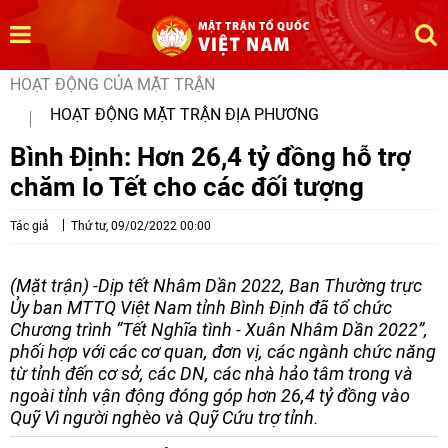
HOẠT ĐỘNG CỦA MẶT TRẬN
HOẠT ĐỘNG MẶT TRẬN ĐỊA PHƯƠNG
Bình Định: Hơn 26,4 tỷ đồng hỗ trợ
chăm lo Tết cho các đối tượng
Tác giả
Thứ tư, 09/02/2022 00:00
(Mặt trận) -Dịp tết Nhâm Dần 2022, Ban Thường trực
Ủy ban MTTQ Việt Nam tỉnh Bình Định đã tổ chức
Chương trình “Tết Nghĩa tình - Xuân Nhâm Dần 2022”,
phối hợp với các cơ quan, đơn vị, các ngành chức năng
từ tỉnh đến cơ sở, các DN, các nhà hảo tâm trong và
ngoài tỉnh vận động đóng góp hơn 26,4 tỷ đồng vào
Quỹ Vì người nghèo và Quỹ Cứu trợ tỉnh.