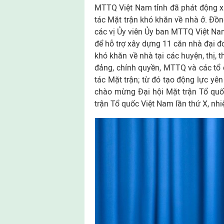
MTTQ Việt Nam tỉnh đã phát động xâ
tác Mặt trận khó khăn về nhà ở. Đồ
các vị Ủy viên Ủy ban MTTQ Việt Nam
để hỗ trợ xây dựng 11 căn nhà đại 
khó khăn về nhà tại các huyện, thị,
đảng, chính quyền, MTTQ và các tổ c
tác Mặt trận; từ đó tạo động lực yê
chào mừng Đại hội Mặt trận Tổ quố
trận Tổ quốc Việt Nam lần thứ X, nh