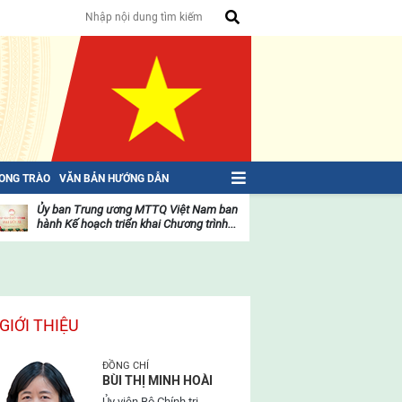
HONG TRÀO
VĂN BẢN HƯỚNG DẪN
Ủy ban Trung ương MTTQ Việt Nam ban
Toàn văn NGHỊ QU
hành Kế hoạch triển khai Chương trình...
toàn quốc Mặt trậ
oạt
Hoạt
ộng
động
ủa
của
ặt
mặt
rận
trận
GIỚI THIỆU
ĐỒNG CHÍ
BÙI THỊ MINH HOÀI
Ủy viên Bộ Chính trị,