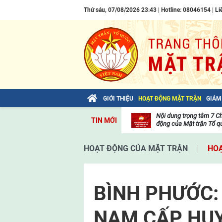
Thứ sáu, 07/08/2026 23:43 | Hotline: 08046154 |
Li
GIỚI THIỆU
HOẠT ĐỘNG MẶT TRẬN
GIÁM
Bài viết của Tổng Bí thư Tô Lâm: TIẾN
Nội dung trọng tâm 7 C
TIN MỚI
LÊN! TOÀN THẮNG ẮT VỀ TA!
động của Mặt trận Tổ qu
Thư
viện
HOẠT ĐỘNG CỦA MẶT TRẬN
HOẠ
video
BÌNH PHƯỚC: 
NAM CẤP HU