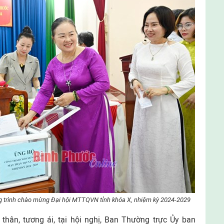
ng trình chào mừng Đại hội MTTQVN tỉnh khóa X, nhiệm kỳ 2024-2029
g thân, tương ái, tại hội nghị, Ban Thường trực Ủy ban