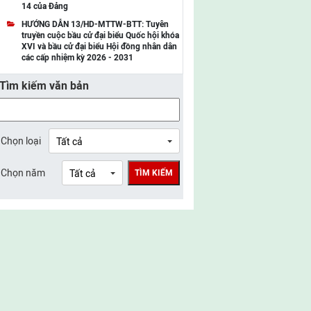
14 của Đảng
UBMTTQ Việt Nam tỉnh Điện Biên
HƯỚNG DẪN 13/HD-MTTW-BTT: Tuyên
truyền cuộc bầu cử đại biểu Quốc hội khóa
UBMTTQ Việt Nam tỉnh Sơn La
XVI và bầu cử đại biểu Hội đồng nhân dân
các cấp nhiệm kỳ 2026 - 2031
UBMTTQ Việt Nam tỉnh Thanh Hóa
Tìm kiếm văn bản
UBMTTQ Việt Nam tỉnh Nghệ An
UBMTTQ Việt Nam tỉnh Hà Tĩnh
UBMTTQ Việt Nam tỉnh Tuyên Quang
Chọn loại
UBMTTQ Việt Nam tỉnh Lào Cai
Chọn năm
TÌM KIẾM
UBMTTQ Việt Nam tỉnh Thái Nguyên
UBMTTQ Việt Nam tỉnh Phú Thọ
UBMTTQ Việt Nam tỉnh Bắc Ninh
UBMTTQ Việt Nam tỉnh Hưng Yên
UBMTTQ Việt Nam tỉnh Ninh Bình
UBMTTQ Việt Nam tỉnh Quảng Trị