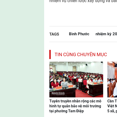
nhiệm vụ chiến lược xây dựng và bảo
Bình Phước
nhiệm kỳ 2
TAGS
TIN CÙNG CHUYÊN MỤC
Tuyên truyền nhân rộng các mô
Cần T
hình tự quản bảo vệ môi trường
Việt 
tại phường Tam Điệp
5 xã,