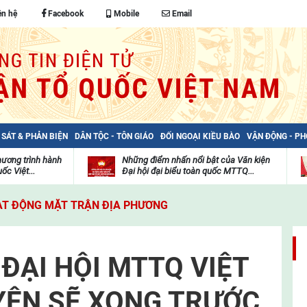
ên hệ
Facebook
Mobile
Email
 SÁT & PHẢN BIỆN
DÂN TỘC - TÔN GIÁO
ĐỐI NGOẠI KIỀU BÀO
VẬN ĐỘNG - P
hương trình hành
Những điểm nhấn nổi bật của Văn kiện
ốc Việt...
Đại hội đại biểu toàn quốc MTTQ...
Thư
H
viện
đ
T ĐỘNG MẶT TRẬN ĐỊA PHƯƠNG
video
c
m
t
ĐẠI HỘI MTTQ VIỆT
YỆN SẼ XONG TRƯỚC