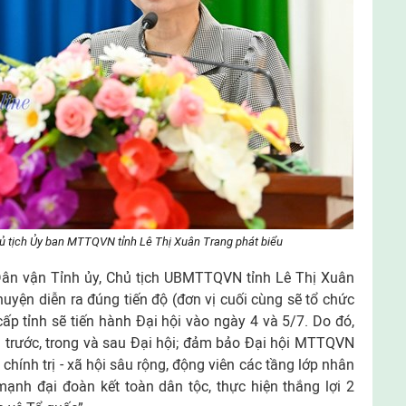
ủ tịch Ủy ban MTTQVN tỉnh Lê Thị Xuân Trang phát biểu
 Dân vận Tỉnh ủy, Chủ tịch UBMTTQVN tỉnh Lê Thị Xuân
huyện diễn ra đúng tiến độ (đơn vị cuối cùng sẽ tổ chức
cấp tỉnh sẽ tiến hành Đại hội vào ngày 4 và 5/7. Do đó,
 trước, trong và sau Đại hội; đảm bảo Đại hội MTTQVN
 chính trị - xã hội sâu rộng, động viên các tầng lớp nhân
ạnh đại đoàn kết toàn dân tộc, thực hiện thắng lợi 2