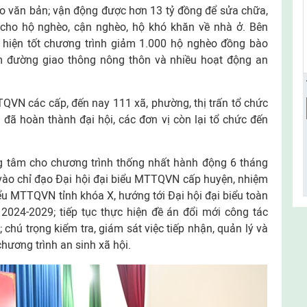
ảo văn bản; vận động được hơn 13 tỷ đồng để sửa chữa,
cho hộ nghèo, cận nghèo, hộ khó khăn về nhà ở. Bên
hiện tốt chương trình giảm 1.000 hộ nghèo đồng bào
m đường giao thông nông thôn và nhiều hoạt động an
TQVN các cấp, đến nay 111 xã, phường, thị trấn tổ chức
 đã hoàn thành đại hội, các đơn vị còn lại tổ chức đến
ng tâm cho chương trình thống nhất hành động 6 tháng
 vào chỉ đạo Đại hội đại biểu MTTQVN cấp huyện, nhiệm
iểu MTTQVN tỉnh khóa X, hướng tới Đại hội đại biểu toàn
024-2029; tiếp tục thực hiện đề án đổi mới công tác
chú trọng kiểm tra, giám sát việc tiếp nhận, quản lý và
hương trình an sinh xã hội.