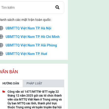
Danh sách các mặt trận toàn quốc:
UBMTTQ Việt Nam TP. Hà Nội
UBMTTQ Việt Nam TP. Hồ Chí Minh
UBMTTQ Việt Nam TP. Hải Phòng
UBMTTQ Việt Nam TP. Huế
UBMTTQ Việt Nam TP. Đà Nẵng
UBMTTQ Việt Nam TP. Cần Thơ
VĂN BẢN
UBMTTQ Việt Nam tỉnh Quảng Ninh
HƯỚNG DẪN
PHÁP LUẬT
UBMTTQ Việt Nam tỉnh Cao Bằng
Công văn số 1477/MTTW-BTT ngày 22
tháng 12 năm 2025 gửi các tổ chức thành
UBMTTQ Việt Nam tỉnh Lạng Sơn
viên của MTTQ Việt Nam ở Trung ương và
Ủy ban MTTQ các tỉnh, thành phố trực
UBMTTQ Việt Nam tỉnh Lai Châu
thuộc Trung ương về tuyên truyền Đại hội