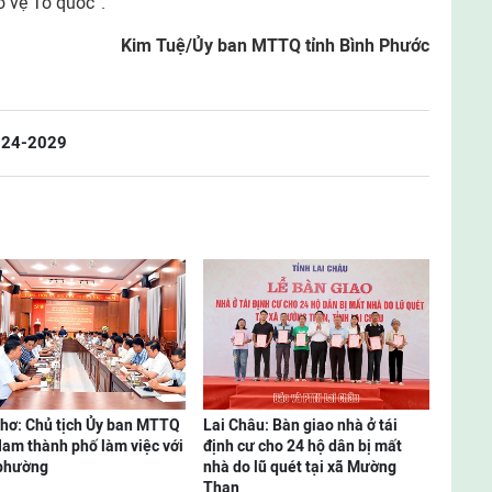
 vệ Tổ quốc”.
Kim Tuệ/Ủy ban MTTQ tỉnh Bình Phước
024-2029
hơ: Chủ tịch Ủy ban MTTQ
Lai Châu: Bàn giao nhà ở tái
Nam thành phố làm việc với
định cư cho 24 hộ dân bị mất
 phường
nhà do lũ quét tại xã Mường
Than