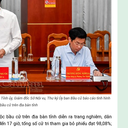
ỉnh ủy, Giám đốc Sở Nội vụ, Thư ký Ủy ban Bầu cử báo cáo tình hình
bầu cử trên địa bàn tỉnh
c bầu cử trên địa bàn tỉnh diễn ra trang nghiêm, dân
ến 17 giờ, tổng số cử tri tham gia bỏ phiếu đạt 98,08%;