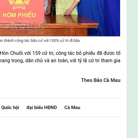
 thành công tác bầu cử với 100% cử tri đi bầu
 Hòn Chuối với 159 cử tri, công tác bỏ phiếu đã được tổ
ng trọng, dân chủ và an toàn, với tỷ lệ cử tri tham gia
Theo Báo Cà Mau
u Quốc hội
đại biểu HĐND
Cà Mau