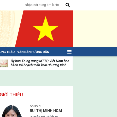
HONG TRÀO
VĂN BẢN HƯỚNG DẪN
Ủy ban Trung ương MTTQ Việt Nam ban
Toàn văn NGHỊ QU
hành Kế hoạch triển khai Chương trình...
toàn quốc Mặt trậ
oạt
Hoạt
ộng
động
ủa
của
ặt
mặt
rận
trận
GIỚI THIỆU
ĐỒNG CHÍ
BÙI THỊ MINH HOÀI
Ủy viên Bộ Chính trị,