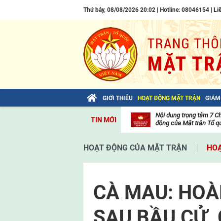
Thứ bảy, 08/08/2026 20:02 | Hotline: 08046154 |
Li
GIỚI THIỆU
HOẠT ĐỘNG MẶT TRẬN
GIÁM
Bài viết của Tổng Bí thư Tô Lâm: TIẾN
Nội dung trọng tâm 7 C
TIN MỚI
LÊN! TOÀN THẮNG ẮT VỀ TA!
động của Mặt trận Tổ qu
Thư
viện
HOẠT ĐỘNG CỦA MẶT TRẬN
HOẠ
video
CÀ MAU: HOÀ
SAU BẦU CỬ,