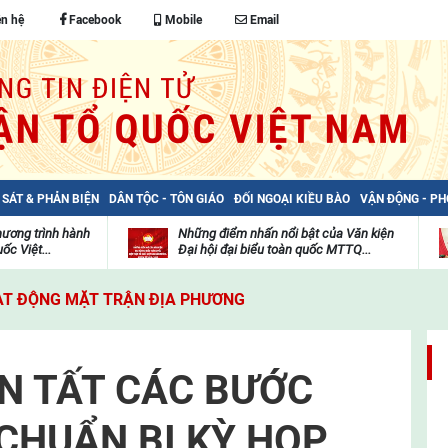
ên hệ
Facebook
Mobile
Email
 SÁT & PHẢN BIỆN
DÂN TỘC - TÔN GIÁO
ĐỐI NGOẠI KIỀU BÀO
VẬN ĐỘNG - P
hương trình hành
Những điểm nhấn nổi bật của Văn kiện
ốc Việt...
Đại hội đại biểu toàn quốc MTTQ...
Thư
H
viện
đ
T ĐỘNG MẶT TRẬN ĐỊA PHƯƠNG
video
c
m
t
N TẤT CÁC BƯỚC
 CHUẨN BỊ KỲ HỌP