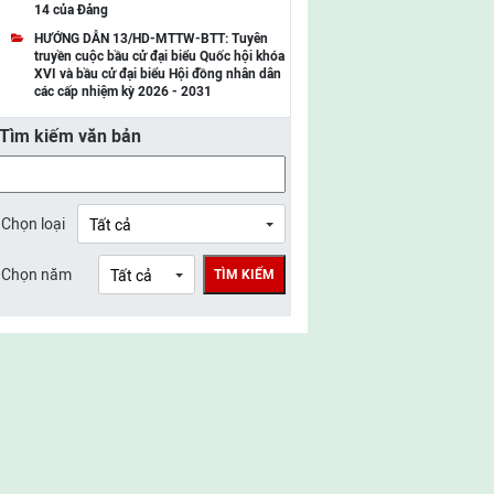
14 của Đảng
UBMTTQ Việt Nam tỉnh Điện Biên
HƯỚNG DẪN 13/HD-MTTW-BTT: Tuyên
truyền cuộc bầu cử đại biểu Quốc hội khóa
UBMTTQ Việt Nam tỉnh Sơn La
XVI và bầu cử đại biểu Hội đồng nhân dân
các cấp nhiệm kỳ 2026 - 2031
UBMTTQ Việt Nam tỉnh Thanh Hóa
Tìm kiếm văn bản
UBMTTQ Việt Nam tỉnh Nghệ An
UBMTTQ Việt Nam tỉnh Hà Tĩnh
UBMTTQ Việt Nam tỉnh Tuyên Quang
Chọn loại
UBMTTQ Việt Nam tỉnh Lào Cai
Chọn năm
TÌM KIẾM
UBMTTQ Việt Nam tỉnh Thái Nguyên
UBMTTQ Việt Nam tỉnh Phú Thọ
UBMTTQ Việt Nam tỉnh Bắc Ninh
UBMTTQ Việt Nam tỉnh Hưng Yên
UBMTTQ Việt Nam tỉnh Ninh Bình
UBMTTQ Việt Nam tỉnh Quảng Trị