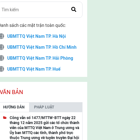
Danh sách các mặt trận toàn quốc:
UBMTTQ Việt Nam TP. Hà Nội
UBMTTQ Việt Nam TP. Hồ Chí Minh
UBMTTQ Việt Nam TP. Hải Phòng
UBMTTQ Việt Nam TP. Huế
UBMTTQ Việt Nam TP. Đà Nẵng
UBMTTQ Việt Nam TP. Cần Thơ
VĂN BẢN
UBMTTQ Việt Nam tỉnh Quảng Ninh
HƯỚNG DẪN
PHÁP LUẬT
UBMTTQ Việt Nam tỉnh Cao Bằng
Công văn số 1477/MTTW-BTT ngày 22
tháng 12 năm 2025 gửi các tổ chức thành
UBMTTQ Việt Nam tỉnh Lạng Sơn
viên của MTTQ Việt Nam ở Trung ương và
Ủy ban MTTQ các tỉnh, thành phố trực
UBMTTQ Việt Nam tỉnh Lai Châu
thuộc Trung ương về tuyên truyền Đại hội