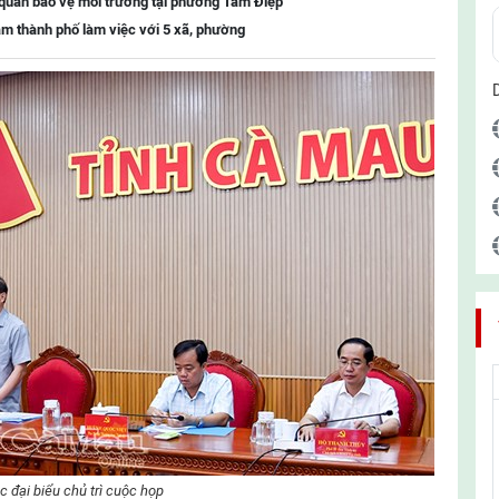
 quản bảo vệ môi trường tại phường Tam Điệp
m thành phố làm việc với 5 xã, phường
 đại biểu chủ trì cuộc họp