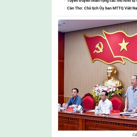
Tuyên truyền nhân rộng các mô hình tự
Cần Thơ: Chủ tịch Ủy ban MTTQ Việt Na
Các