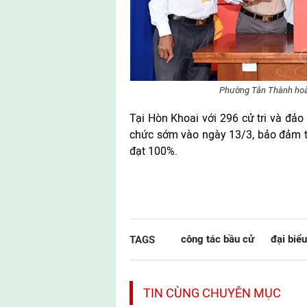
Phường Tân Thành hoàn
Tại Hòn Khoai với 296 cử tri và đảo
chức sớm vào ngày 13/3, bảo đảm tra
đạt 100%.
công tác bầu cử
đại biể
TAGS
TIN CÙNG CHUYÊN MỤC