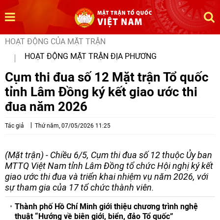
HOẠT ĐỘNG CỦA MẶT TRẬN
HOẠT ĐỘNG MẶT TRẬN ĐỊA PHƯƠNG
Cụm thi đua số 12 Mặt trận Tổ quốc
tỉnh Lâm Đồng ký kết giao ước thi
đua năm 2026
Tác giả
Thứ năm, 07/05/2026 11:25
(Mặt trận) - Chiều 6/5, Cụm thi đua số 12 thuộc Ủy ban
MTTQ Việt Nam tỉnh Lâm Đồng tổ chức Hội nghị ký kết
giao ước thi đua và triển khai nhiệm vụ năm 2026, với
sự tham gia của 17 tổ chức thành viên.
Thành phố Hồ Chí Minh giới thiệu chương trình nghệ
thuật “Hướng về biên giới, biển, đảo Tổ quốc”