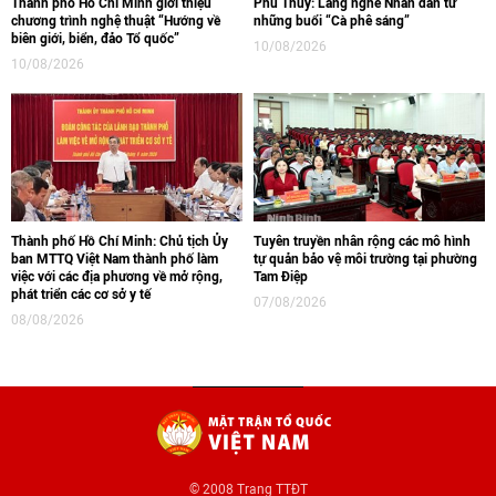
Thành phố Hồ Chí Minh giới thiệu
Phú Thủy: Lắng nghe Nhân dân từ
chương trình nghệ thuật “Hướng về
những buổi “Cà phê sáng”
biên giới, biển, đảo Tổ quốc”
10/08/2026
10/08/2026
Thành phố Hồ Chí Minh: Chủ tịch Ủy
Tuyên truyền nhân rộng các mô hình
ban MTTQ Việt Nam thành phố làm
tự quản bảo vệ môi trường tại phường
việc với các địa phương về mở rộng,
Tam Điệp
phát triển các cơ sở y tế
07/08/2026
08/08/2026
© 2008 Trang TTĐT