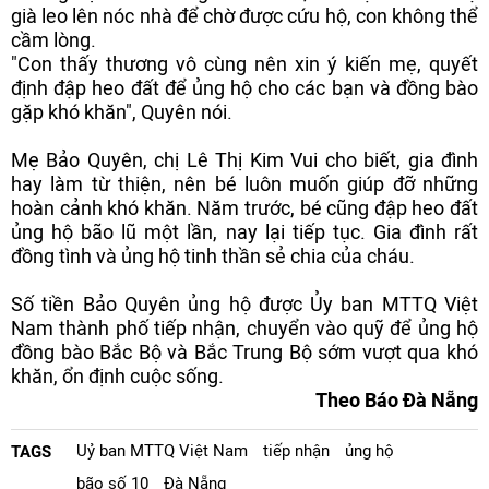
già leo lên nóc nhà để chờ được cứu hộ, con không thể
cầm lòng.
"Con thấy thương vô cùng nên xin ý kiến mẹ, quyết
định đập heo đất để ủng hộ cho các bạn và đồng bào
gặp khó khăn", Quyên nói.
Mẹ Bảo Quyên, chị Lê Thị Kim Vui cho biết, gia đình
hay làm từ thiện, nên bé luôn muốn giúp đỡ những
hoàn cảnh khó khăn. Năm trước, bé cũng đập heo đất
ủng hộ bão lũ một lần, nay lại tiếp tục. Gia đình rất
đồng tình và ủng hộ tinh thần sẻ chia của cháu.
Số tiền Bảo Quyên ủng hộ được Ủy ban MTTQ Việt
Nam thành phố tiếp nhận, chuyển vào quỹ để ủng hộ
đồng bào Bắc Bộ và Bắc Trung Bộ sớm vượt qua khó
khăn, ổn định cuộc sống.
Theo Báo Đà Nẵng
Uỷ ban MTTQ Việt Nam
tiếp nhận
ủng hộ
TAGS
bão số 10
Đà Nẵng