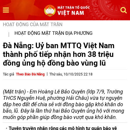
HOẠT ĐỘNG CỦA MẶT TRẬN
HOẠT ĐỘNG MẶT TRẬN ĐỊA PHƯƠNG
Đà Nẵng: Uỷ ban MTTQ Việt Nam
thành phố tiếp nhận hơn 38 triệu
đồng ủng hộ đồng bào vùng lũ
Tác giả
Theo Báo Đà Nẵng
Thứ sáu, 10/10/2025 22:18
(Mặt trận) - Em Hoàng Lê Bảo Quyên (lớp 7/9, Trường
THCS Nguyễn Huệ, phường Hải Châu) vừa tự nguyện
đập heo đất để chia sẻ với đồng bào gặp khó khăn do
bão, lũ. Đây là lần thứ hai Bảo Quyên ủng hộ với mong
muốn góp phần giúp đồng bào vượt qua khó khăn.
Tuyên truyền nhân rộng các mô hình tự quản bảo vệ