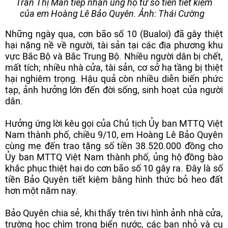
Trần Thị Mẫn tiếp nhận ủng hộ từ số tiền tiết kiệm
của em Hoàng Lê Bảo Quyên. Ảnh: Thái Cường
Những ngày qua, cơn bão số 10 (Bualoi) đã gây thiệt
hại nặng nề về người, tài sản tại các địa phương khu
vực Bắc Bộ và Bắc Trung Bộ. Nhiều người dân bị chết,
mất tích; nhiều nhà cửa, tài sản, cơ sở hạ tầng bị thiệt
hại nghiêm trọng. Hậu quả còn nhiều diễn biến phức
tạp, ảnh hưởng lớn đến đời sống, sinh hoạt của người
dân.
Hưởng ứng lời kêu gọi của Chủ tịch Ủy ban MTTQ Việt
Nam thành phố, chiều 9/10, em Hoàng Lê Bảo Quyên
cùng mẹ đến trao tặng số tiền 38.520.000 đồng cho
Ủy ban MTTQ Việt Nam thành phố, ủng hộ đồng bào
khắc phục thiệt hại do cơn bão số 10 gây ra. Đây là số
tiền Bảo Quyên tiết kiệm bằng hình thức bỏ heo đất
hơn một năm nay.
Bảo Quyên chia sẻ, khi thấy trên tivi hình ảnh nhà cửa,
trường học chìm trong biển nước, các bạn nhỏ và cụ