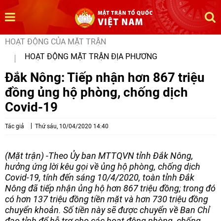
HOẠT ĐỘNG CỦA MẶT TRẬN
HOẠT ĐỘNG MẶT TRẬN ĐỊA PHƯƠNG
Đắk Nông: Tiếp nhận hơn 867 triệu
đồng ủng hộ phòng, chống dịch
Covid-19
Tác giả
Thứ sáu, 10/04/2020 14:40
(Mặt trận) -Theo Ủy ban MTTQVN tỉnh Đắk Nông,
hưởng ứng lời kêu gọi về ủng hộ phòng, chống dịch
Covid-19, tính đến sáng 10/4/2020, toàn tỉnh Đắk
Nông đã tiếp nhận ủng hộ hơn 867 triệu đồng; trong đó
có hơn 137 triệu đồng tiền mặt và hơn 730 triệu đồng
chuyển khoản. Số tiền này sẽ được chuyển về Ban Chỉ
đạo tỉnh để hỗ trợ cho các hoạt động phòng, chống