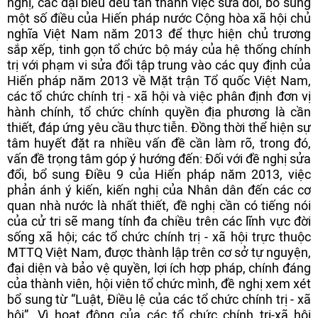
nghị, các đại biểu đều tán thành việc sửa đổi, bổ sung
một số điều của Hiến pháp nước Cộng hòa xã hội chủ
nghĩa Việt Nam năm 2013 để thực hiện chủ trương
sắp xếp, tinh gọn tổ chức bộ máy của hệ thống chính
trị với phạm vi sửa đổi tập trung vào các quy định của
Hiến pháp năm 2013 về Mặt trận Tổ quốc Việt Nam,
các tổ chức chính trị - xã hội và việc phân định đơn vị
hành chính, tổ chức chính quyền địa phương là cần
thiết, đáp ứng yêu cầu thực tiễn. Đồng thời thể hiện sự
tâm huyết đặt ra nhiều vấn đề cần làm rõ, trong đó,
vấn đề trọng tâm góp ý hướng đến: Đối với đề nghị sửa
đổi, bổ sung Điều 9 của Hiến pháp năm 2013, việc
phản ánh ý kiến, kiến nghị của Nhân dân đến các cơ
quan nhà nước là nhất thiết, đề nghị cần có tiếng nói
của cử tri sẽ mang tính đa chiều trên các lĩnh vực đời
sống xã hội; các tổ chức chính trị - xã hội trực thuộc
MTTQ Việt Nam, được thành lập trên cơ sở tự nguyện,
đại diện và bảo vệ quyền, lợi ích hợp pháp, chính đáng
của thành viên, hội viên tổ chức mình, đề nghị xem xét
bổ sung từ “Luật, Điều lệ của các tổ chức chính trị - xã
hội”. Vì hoạt động của các tổ chức chính trị-xã hội