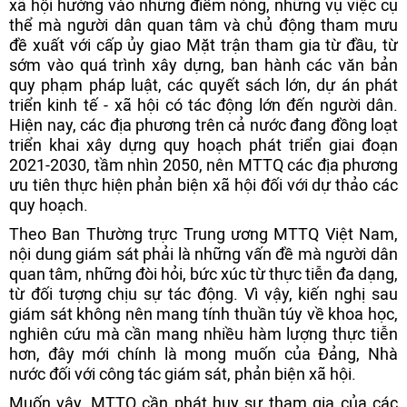
xã hội hướng vào những điểm nóng, những vụ việc cụ
thể mà người dân quan tâm và chủ động tham mưu
đề xuất với cấp ủy giao Mặt trận tham gia từ đầu, từ
sớm vào quá trình xây dựng, ban hành các văn bản
quy phạm pháp luật, các quyết sách lớn, dự án phát
triển kinh tế - xã hội có tác động lớn đến người dân.
Hiện nay, các địa phương trên cả nước đang đồng loạt
triển khai xây dựng quy hoạch phát triển giai đoạn
2021-2030, tầm nhìn 2050, nên MTTQ các địa phương
ưu tiên thực hiện phản biện xã hội đối với dự thảo các
quy hoạch.
Theo Ban Thường trực Trung ương MTTQ Việt Nam,
nội dung giám sát phải là những vấn đề mà người dân
quan tâm, những đòi hỏi, bức xúc từ thực tiễn đa dạng,
từ đối tượng chịu sự tác động. Vì vậy, kiến nghị sau
giám sát không nên mang tính thuần túy về khoa học,
nghiên cứu mà cần mang nhiều hàm lượng thực tiễn
hơn, đây mới chính là mong muốn của Đảng, Nhà
nước đối với công tác giám sát, phản biện xã hội.
Muốn vậy, MTTQ cần phát huy sự tham gia của các