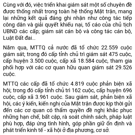
Cùng với đó, việc triển khai giám sát một số chuyên đề
được thống nhất trong toàn hệ thống Mặt trận, mang
lại những kết quả đáng ghi nhận như công tác tiếp
công dân và giải quyết khiếu nại, tố cáo của chủ tịch
UBND các cấp; giám sát cán bộ và công tác cán bộ,
Luật Đất đai…
Năm qua, MTTQ cả nước đã tổ chức 22.559 cuộc
giám sát; trong đó cấp tỉnh chủ trì giám sát 475 cuộc,
cấp huyện 3.500 cuộc, cấp xã 18.584 cuộc, tham gia
phối hợp với các cơ quan hữu quan giám sát 29.526
cuộc.
MTTQ các cấp đã tổ chức 4.819 cuộc phản biện xã
hội; trong đó cấp tỉnh chủ trì 162 cuộc, cấp huyện 696
cuộc, cấp xã 3.961 cuộc. Sau giám sát, phản biện xã
hội, các ý kiến, kiến nghị của Mặt trận được kịp thời gửi
đến các cơ quan có thẩm quyền đề nghị khắc phục
những hạn chế, bất cập, rà soát chính sách, pháp luật
phù hợp, đáp ứng tình hình, góp phần giữ ổn định và
phát triển kinh tế - xã hội ở địa phương, cơ sở.