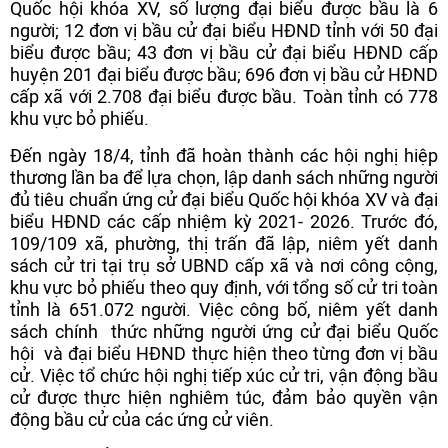
Quốc hội khóa XV, số lượng đại biểu được bầu là 6
người; 12 đơn vị bầu cử đại biểu HĐND tỉnh với 50 đại
biểu được bầu; 43 đơn vị bầu cử đại biểu HĐND cấp
huyện 201 đại biểu được bầu; 696 đơn vị bầu cử HĐND
cấp xã với 2.708 đại biểu được bầu. Toàn tỉnh có 778
khu vực bỏ phiếu.
Đến ngày 18/4, tỉnh đã hoàn thành các hội nghị hiệp
thương lần ba để lựa chọn, lập danh sách những người
đủ tiêu chuẩn ứng cử đại biểu Quốc hội khóa XV và đại
biểu HĐND các cấp nhiệm kỳ 2021- 2026. Trước đó,
109/109 xã, phường, thị trấn đã lập, niêm yết danh
sách cử tri tại trụ sở UBND cấp xã và nơi công cộng,
khu vực bỏ phiếu theo quy định, với tổng số cử tri toàn
tỉnh là 651.072 người. Việc công bố, niêm yết danh
sách chính thức những người ứng cử đại biểu Quốc
hội và đại biểu HĐND thực hiện theo từng đơn vị bầu
cử. Việc tổ chức hội nghị tiếp xúc cử tri, vận động bầu
cử được thực hiện nghiêm túc, đảm bảo quyền vận
động bầu cử của các ứng cử viên.