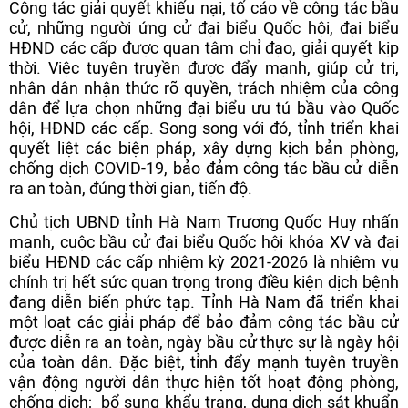
Công tác giải quyết khiếu nại, tố cáo về công tác bầu
cử, những người ứng cử đại biểu Quốc hội, đại biểu
HĐND các cấp được quan tâm chỉ đạo, giải quyết kịp
thời. Việc tuyên truyền được đẩy mạnh, giúp cử tri,
nhân dân nhận thức rõ quyền, trách nhiệm của công
dân để lựa chọn những đại biểu ưu tú bầu vào Quốc
hội, HĐND các cấp. Song song với đó, tỉnh triển khai
quyết liệt các biện pháp, xây dựng kịch bản phòng,
chống dịch COVID-19, bảo đảm công tác bầu cử diễn
ra an toàn, đúng thời gian, tiến độ.
Chủ tịch UBND tỉnh Hà Nam Trương Quốc Huy nhấn
mạnh, cuộc bầu cử đại biểu Quốc hội khóa XV và đại
biểu HĐND các cấp nhiệm kỳ 2021-2026 là nhiệm vụ
chính trị hết sức quan trọng trong điều kiện dịch bệnh
đang diễn biến phức tạp. Tỉnh Hà Nam đã triển khai
một loạt các giải pháp để bảo đảm công tác bầu cử
được diễn ra an toàn, ngày bầu cử thực sự là ngày hội
của toàn dân. Đặc biệt, tỉnh đẩy mạnh tuyên truyền
vận động người dân thực hiện tốt hoạt động phòng,
chống dịch; bổ sung khẩu trang, dung dịch sát khuẩn