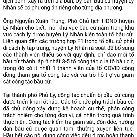
dịch bệnh xảy ra trên địa bàn, Ủy ban Bầu cử huyện Lý
Nhân sẽ có phương án riêng cho từng địa phương.
Ông Nguyễn Xuân Trung, Phó Chủ tịch HĐND huyện
Lý Nhân cho biết, mỗi khu vực bầu cử nằm trong khu
vực cách ly được huyện Lý Nhân kiện toàn tổ bầu cử.
Liên quan đến các trường hợp F1 trong tổ bầu cử phải
đi cách ly tập trung, huyện Lý Nhân rà soát để bổ sung
các thành viên thiếu so với quy định, chỉ đạo mỗi tổ
bầu cử thành lập ít nhất 3-5 tổ công tác của tổ bầu cử,
trong đó có ít nhất 1 thành viên của tổ COVID cộng
đồng tham gia tổ công tác với vai trò hỗ trợ và giám
sát công tác bầu cử.
Tại thành phố Phủ Lý, công tác chuẩn bị bầu cử cũng
được triển khai rốt ráo. Các tổ chức phụ trách bầu cử
đã chủ động xây dưng kế hoạch cụ thể, phân công
trách nhiệm cho từng đơn vị, cá nhân trong quá trình
thực hiện. Công tác kiểm tra giám sát, đôn đốc, hướng
dẫn bầu cử được quan tâm, thường xuyên liên tục.
Hầu hết các nội dung công việc đều được hoàn thành