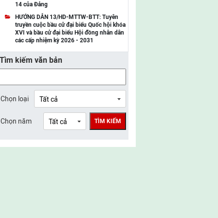
14 của Đảng
UBMTTQ Việt Nam tỉnh Điện Biên
HƯỚNG DẪN 13/HD-MTTW-BTT: Tuyên
truyền cuộc bầu cử đại biểu Quốc hội khóa
UBMTTQ Việt Nam tỉnh Sơn La
XVI và bầu cử đại biểu Hội đồng nhân dân
các cấp nhiệm kỳ 2026 - 2031
UBMTTQ Việt Nam tỉnh Thanh Hóa
Tìm kiếm văn bản
UBMTTQ Việt Nam tỉnh Nghệ An
UBMTTQ Việt Nam tỉnh Hà Tĩnh
UBMTTQ Việt Nam tỉnh Tuyên Quang
Chọn loại
UBMTTQ Việt Nam tỉnh Lào Cai
Chọn năm
TÌM KIẾM
UBMTTQ Việt Nam tỉnh Thái Nguyên
UBMTTQ Việt Nam tỉnh Phú Thọ
UBMTTQ Việt Nam tỉnh Bắc Ninh
UBMTTQ Việt Nam tỉnh Hưng Yên
UBMTTQ Việt Nam tỉnh Ninh Bình
UBMTTQ Việt Nam tỉnh Quảng Trị