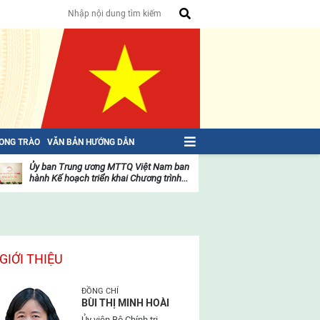
HONG TRÀO
VĂN BẢN HƯỚNG DẪN
Ủy ban Trung ương MTTQ Việt Nam ban
Toàn văn NGHỊ QU
hành Kế hoạch triển khai Chương trình...
toàn quốc Mặt trậ
oạt
Hoạt
ộng
động
ủa
của
ặt
mặt
rận
trận
GIỚI THIỆU
ĐỒNG CHÍ
BÙI THỊ MINH HOÀI
Ủy viên Bộ Chính trị,