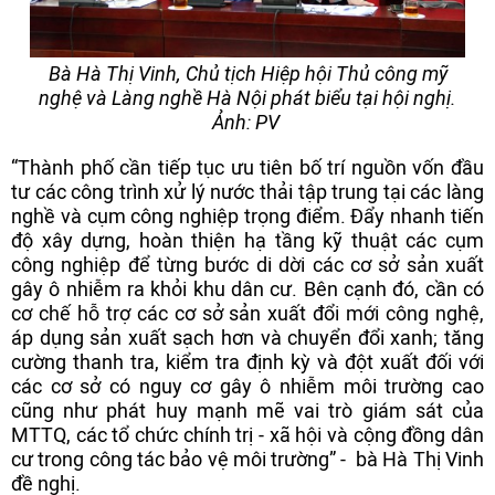
Bà Hà Thị Vinh, Chủ tịch Hiệp hội Thủ công mỹ
nghệ và Làng nghề Hà Nội phát biểu tại hội nghị.
Ảnh: PV
“Thành phố cần tiếp tục ưu tiên bố trí nguồn vốn đầu
tư các công trình xử lý nước thải tập trung tại các làng
nghề và cụm công nghiệp trọng điểm. Đẩy nhanh tiến
độ xây dựng, hoàn thiện hạ tầng kỹ thuật các cụm
công nghiệp để từng bước di dời các cơ sở sản xuất
gây ô nhiễm ra khỏi khu dân cư. Bên cạnh đó, cần có
cơ chế hỗ trợ các cơ sở sản xuất đổi mới công nghệ,
áp dụng sản xuất sạch hơn và chuyển đổi xanh; tăng
cường thanh tra, kiểm tra định kỳ và đột xuất đối với
các cơ sở có nguy cơ gây ô nhiễm môi trường cao
cũng như phát huy mạnh mẽ vai trò giám sát của
MTTQ, các tổ chức chính trị - xã hội và cộng đồng dân
cư trong công tác bảo vệ môi trường” - bà Hà Thị Vinh
đề nghị.