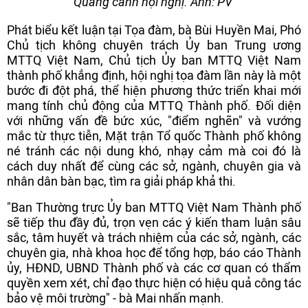
Quang cảnh hội nghị. Ảnh: PV
Phát biểu kết luận tại Tọa đàm, bà Bùi Huyền Mai, Phó
Chủ tịch không chuyên trách Ủy ban Trung ương
MTTQ Việt Nam, Chủ tịch Ủy ban MTTQ Việt Nam
thành phố khẳng định, hội nghị tọa đàm lần này là một
bước đi đột phá, thể hiện phương thức triển khai mới
mang tính chủ động của MTTQ Thành phố. Đối diện
với những vấn đề bức xúc, "điểm nghẽn" và vướng
mắc từ thực tiễn, Mặt trận Tổ quốc Thành phố không
né tránh các nội dung khó, nhạy cảm mà coi đó là
cách duy nhất để cùng các sở, ngành, chuyên gia và
nhân dân bàn bạc, tìm ra giải pháp khả thi.
"Ban Thường trực Ủy ban MTTQ Việt Nam Thành phố
sẽ tiếp thu đầy đủ, trọn vẹn các ý kiến tham luận sâu
sắc, tâm huyết và trách nhiệm của các sở, ngành, các
chuyên gia, nhà khoa học để tổng hợp, báo cáo Thành
ủy, HĐND, UBND Thành phố và các cơ quan có thẩm
quyền xem xét, chỉ đạo thực hiện có hiệu quả công tác
bảo vệ môi trường" - bà Mai nhấn mạnh.