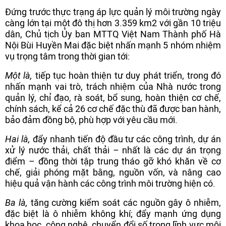
Đứng trước thực trạng áp lực quản lý môi trường ngày
càng lớn tại một đô thị hơn 3.359 km2 với gần 10 triệu
dân, Chủ tịch Ủy ban MTTQ Việt Nam Thành phố Hà
Nội Bùi Huyền Mai đặc biệt nhấn mạnh 5 nhóm nhiệm
vụ trọng tâm trong thời gian tới:
Một là,
tiếp tục hoàn thiện tư duy phát triển, trong đó
nhấn mạnh vai trò, trách nhiệm của Nhà nước trong
quản lý, chỉ đạo, rà soát, bổ sung, hoàn thiện cơ chế,
chính sách, kể cả 26 cơ chế đặc thù đã được ban hành,
bảo đảm đồng bộ, phù hợp với yêu cầu mới.
Hai là,
đẩy nhanh tiến độ đầu tư các công trình, dự án
xử lý nước thải, chất thải – nhất là các dự án trọng
điểm – đồng thời tập trung tháo gỡ khó khăn về cơ
chế, giải phóng mặt bằng, nguồn vốn, và nâng cao
hiệu quả vận hành các công trình môi trường hiện có.
Ba là,
tăng cường kiểm soát các nguồn gây ô nhiễm,
đặc biệt là ô nhiễm không khí; đẩy mạnh ứng dụng
khoa học, công nghệ, chuyển đổi số trong lĩnh vực môi