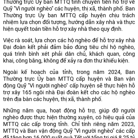
Thường trực Ủy ban MTTQ tỉnh chuyển tiền hỗ trợ về
Quỹ ''Vì người nghèo'' các huyện, thị xã, thành phố. Ban
Thường trực Ủy ban MTTQ cấp huyện chịu trách
nhiệm lựa chọn đối tượng, hướng dẫn xây nhà và thực
hiện quyết toán tiền hỗ trợ xây nhà theo quy định.
Việc rà soát, lựa chọn các hộ nghèo để hỗ trợ xây nhà
Đại đoàn kết phải đảm bảo đúng tiêu chí hộ nghèo,
quá trình bình xét phải dân chủ, khách quan, công
khai, công bằng, không để xảy ra đơn thư khiếu kiện.
Ngoài kế hoạch của tỉnh, trong năm 2024, Ban
Thường trực Ủy ban MTTQ cấp huyện và Ban vận
động Quỹ ''Vì người nghèo'' cấp huyện sẽ thực hiện hỗ
trợ xây 165 ngôi nhà Đại đoàn kết cho các hộ nghèo
trên địa bàn các huyện, thị xã, thành phố.
Những năm qua, hoạt động hỗ trợ, giúp đỡ người
nghèo được thực hiện thường xuyên, có hiệu quả của
MTTQ các cấp trong tỉnh. Chỉ tính riêng năm 2023,
MTTQ và Ban vận động Quỹ ''Vì người nghèo'' các cấp
đã tặng hơn 16.000 suất quà Tết với tổng trị giá 8,25 tỷ