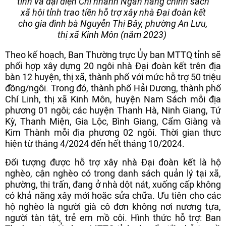
tỉnh và đại diện Chi nhánh Ngân hàng chính sách
xã hội tỉnh trao tiền hỗ trợ xây nhà Đại đoàn kết
cho gia đình bà Nguyễn Thị Bây, phường An Lưu,
thị xã Kinh Môn (năm 2023)
Theo kế hoạch, Ban Thường trực Ủy ban MTTQ tỉnh sẽ
phối hợp xây dựng 20 ngôi nhà Đại đoàn kết trên địa
bàn 12 huyện, thị xã, thành phố với mức hỗ trợ 50 triệu
đồng/ngôi. Trong đó, thành phố Hải Dương, thành phố
Chí Linh, thị xã Kinh Môn, huyện Nam Sách mỗi địa
phương 01 ngôi; các huyện Thanh Hà, Ninh Giang, Tứ
Kỳ, Thanh Miện, Gia Lộc, Bình Giang, Cẩm Giàng và
Kim Thành mỗi địa phương 02 ngôi. Thời gian thực
hiện từ tháng 4/2024 đến hết tháng 10/2024.
Đối tượng được hỗ trợ xây nhà Đại đoàn kết là hộ
nghèo, cận nghèo có trong danh sách quản lý tại xã,
phường, thị trấn, đang ở nhà dột nát, xuống cấp không
có khả năng xây mới hoặc sửa chữa. Ưu tiên cho các
hộ nghèo là người già cô đơn không nơi nương tựa,
người tàn tật, trẻ em mồ côi. Hình thức hỗ trợ: Ban