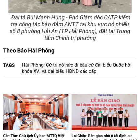
Đại tá Bùi Mạnh Hùng - Phó Giám đốc CATP kiểm
tra công tác bảo đảm ANTT tại khu vực bỏ phiếu
số 8 phường Hải An (TP Hải Phòng), đặt tại Trung
tâm Chính trị phường
Theo Báo Hải Phòng
Hải Phòng: Cử tri nô nức đi bầu cử đại biểu Quốc hội
TAGS
khóa XVI và đại biểu HĐND các cấp
Cần Thơ: Chủ tịch Ủy ban MTTQ Việt
Lai Châu: Bàn giao nhà ở tái định cư