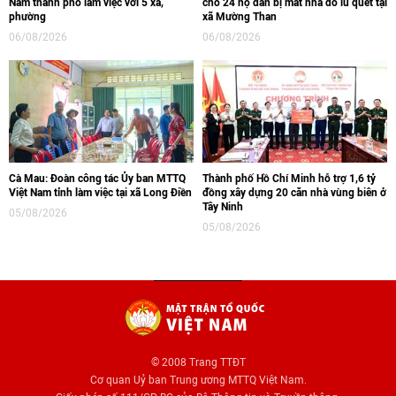
Nam thành phố làm việc với 5 xã,
cho 24 hộ dân bị mất nhà do lũ quét tại
phường
xã Mường Than
06/08/2026
06/08/2026
Cà Mau: Đoàn công tác Ủy ban MTTQ
Thành phố Hồ Chí Minh hỗ trợ 1,6 tỷ
Việt Nam tỉnh làm việc tại xã Long Điền
đồng xây dựng 20 căn nhà vùng biên ở
Tây Ninh
05/08/2026
05/08/2026
© 2008 Trang TTĐT
Cơ quan Uỷ ban Trung ương MTTQ Việt Nam.