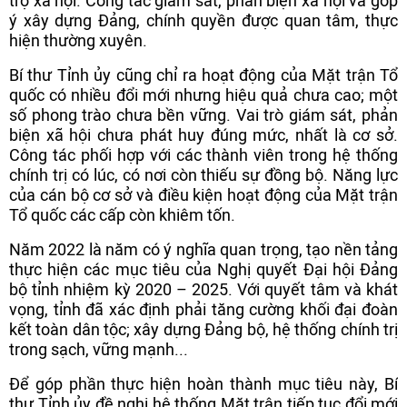
trợ xã hội. Công tác giám sát, phản biện xã hội và góp
ý xây dựng Đảng, chính quyền được quan tâm, thực
hiện thường xuyên.
Bí thư Tỉnh ủy cũng chỉ ra hoạt động của Mặt trận Tổ
quốc có nhiều đổi mới nhưng hiệu quả chưa cao; một
số phong trào chưa bền vững. Vai trò giám sát, phản
biện xã hội chưa phát huy đúng mức, nhất là cơ sở.
Công tác phối hợp với các thành viên trong hệ thống
chính trị có lúc, có nơi còn thiếu sự đồng bộ. Năng lực
của cán bộ cơ sở và điều kiện hoạt động của Mặt trận
Tổ quốc các cấp còn khiêm tốn.
Năm 2022 là năm có ý nghĩa quan trọng, tạo nền tảng
thực hiện các mục tiêu của Nghị quyết Đại hội Đảng
bộ tỉnh nhiệm kỳ 2020 – 2025. Với quyết tâm và khát
vọng, tỉnh đã xác định phải tăng cường khối đại đoàn
kết toàn dân tộc; xây dựng Đảng bộ, hệ thống chính trị
trong sạch, vững mạnh...
Để góp phần thực hiện hoàn thành mục tiêu này, Bí
thư Tỉnh ủy đề nghị hệ thống Mặt trận tiếp tục đổi mới