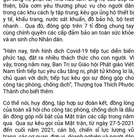
thiện, bữa cơm yêu thương phục vụ cho người dân
trong các khu cách ly tập trung; kêu gọi ủng hộ thiết bị
y tế, khẩu trang, nước sát khuẩn, đồ bảo hộ, bộ test
nhanh... Qua đó, đóng góp trên 7 tỉ đồng chung tay
cùng chính quyền các cấp đảm bảo an toàn sức khỏe
và an sinh cho Nhân dân.
“Hiện nay, tình hình dịch Covid-19 tiếp tục diễn biến
phức tạp, đặt ra nhiều thách thức cho con người. Vì
vậy, trong năm nay, Ban Trị sự Giáo hội Phật giáo Việt
Nam tỉnh tiếp tục yêu cầu tăng ni, phật tử không lơ là,
chủ quan với dịch; tiếp tục kêu gọi sự đóng góp cho
công tác phòng, chống dịch”, Thượng tọa Thích Phước
Thành cho biết thêm.
Có thể nói, huy động, tập hợp sự đoàn kết, đồng lòng
của toàn xã hội cho công tác phòng, chống dịch là dấu
ấn đóng góp nổi bật của Mặt trận các cấp trong năm
qua. Qua sự kêu gọi của Mặt trận, từ ngày 27-5-2021
đến cuối năm 2021, cán bộ, chiến sĩ lực lượng vũ
trang, các cơ quan, đơn vị, doanh nghiệp và người dân