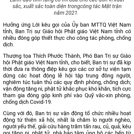
sắc, xuất sắc toàn diện trongcông tác Mặt trận
năm 2021.
Hưởng ứng Lời kêu gọi của Ủy ban MTTQ Việt Nam
tỉnh, Ban Trị sự Giáo hội Phật giáo Việt Nam tỉnh có
nhiều đóng góp thiết thực cho công tác phòng, chống
dịch.
Thượng tọa Thích Phước Thành, Phó Ban Trị sự Giáo
hội Phật giáo Việt Nam tỉnh, cho biết, Ban trị sự đã kịp
thời đưa ra thông điệp kêu gọi các cơ sở tự viện tạm
dừng các hoạt động lễ hội tập trung đông người,
nghiêm túc tuân thủ các quy định phòng, chống dịch;
vận động tăng ni, phật tử khắc phục khó khăn, tích cực
tham gia đóng góp kinh phí vào Quỹ vắc-xin phòng,
chống dịch Covid-19.
Cùng với đó, Ban trị sự vận động tổ chức nhiều hoạt
động từ thiện xã hội, nhất là chăm lo người nghèo,
người yếu thế, giải cứu hàng trăm tấn rau, củ, quả; kêu
gọi tăng ni, phật tử, nhà hảo tâm ủng hộ các bếp từ