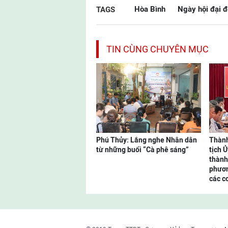
Hòa Bình
Ngày hội đại đ
TAGS
TIN CÙNG CHUYÊN MỤC
Phú Thủy: Lắng nghe Nhân dân
Thành
từ những buổi “Cà phê sáng”
tịch 
thành
phươn
các cơ