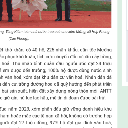
ng, Tổng Kiểm toán nhà nước trao quà cho xóm Mừng, xã Hợp Phong
(Cao Phong).
t khó khăn, có 40 hộ, 225 nhân khẩu, dân tộc Mường
 phục khó khăn, tích cực chuyển đổi cơ cấu cây trồng,
g hoá. Thu nhập bình quân đầu người ước đạt 24 triệu
rẻ em được đến trường; 100% hộ được dùng nước sinh
ình văn hoá; xóm đạt khu dân cư văn hoá. Nhân dân đã
 dân cư, trồng đường hoa dã quỳ hướng đến phát triển
 bai sản xuất, hiến đất xây dựng nông thôn mới. ANTT
iữ gìn, hủ tục lạc hậu, mê tín dị đoan được bài trừ.
i đua năm 2023, xóm phấn đấu giữ vững danh hiệu khu
phạm hoặc mắc các tệ nạn xã hội, không có trường hợp
ười đạt 27 triệu đồng; 97% hộ đạt gia đình văn hoá;