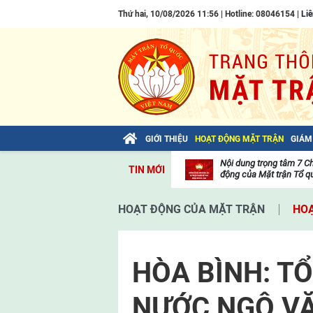
Thứ hai, 10/08/2026 11:56 | Hotline: 08046154 |
Liê
GIỚI THIỆU
HOẠT ĐỘNG MẶT TRẬN
GIÁM
Bài viết của Tổng Bí thư Tô Lâm: TIẾN
Nội dung trọng tâm 7 C
TIN MỚI
LÊN! TOÀN THẮNG ẮT VỀ TA!
động của Mặt trận Tổ qu
Thư
viện
HOẠT ĐỘNG CỦA MẶT TRẬN
HOẠ
video
HÒA BÌNH: T
NƯỚC NGÔ VĂ