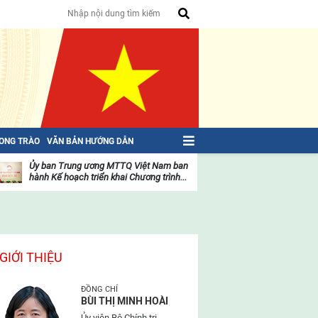
HONG TRÀO
VĂN BẢN HƯỚNG DẪN
Ủy ban Trung ương MTTQ Việt Nam ban
Toàn văn NGHỊ QU
hành Kế hoạch triển khai Chương trình...
toàn quốc Mặt trậ
oạt
Hoạt
ộng
động
ủa
của
ặt
mặt
rận
trận
GIỚI THIỆU
ĐỒNG CHÍ
BÙI THỊ MINH HOÀI
Ủy viên Bộ Chính trị,