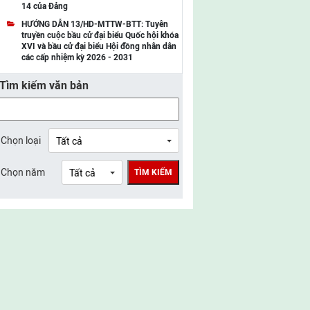
14 của Đảng
UBMTTQ Việt Nam tỉnh Điện Biên
HƯỚNG DẪN 13/HD-MTTW-BTT: Tuyên
truyền cuộc bầu cử đại biểu Quốc hội khóa
UBMTTQ Việt Nam tỉnh Sơn La
XVI và bầu cử đại biểu Hội đồng nhân dân
các cấp nhiệm kỳ 2026 - 2031
UBMTTQ Việt Nam tỉnh Thanh Hóa
Tìm kiếm văn bản
UBMTTQ Việt Nam tỉnh Nghệ An
UBMTTQ Việt Nam tỉnh Hà Tĩnh
UBMTTQ Việt Nam tỉnh Tuyên Quang
Chọn loại
UBMTTQ Việt Nam tỉnh Lào Cai
Chọn năm
TÌM KIẾM
UBMTTQ Việt Nam tỉnh Thái Nguyên
UBMTTQ Việt Nam tỉnh Phú Thọ
UBMTTQ Việt Nam tỉnh Bắc Ninh
UBMTTQ Việt Nam tỉnh Hưng Yên
UBMTTQ Việt Nam tỉnh Ninh Bình
UBMTTQ Việt Nam tỉnh Quảng Trị