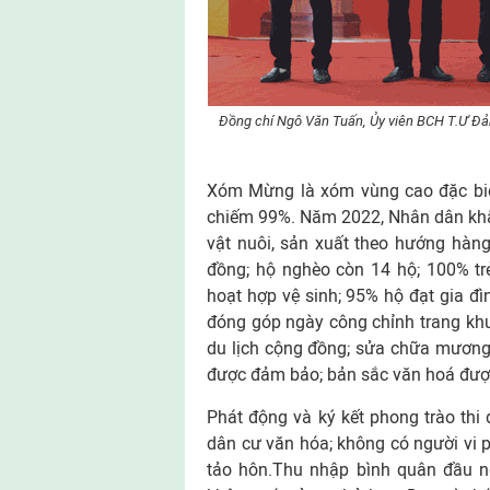
Đồng chí Ngô Văn Tuấn, Ủy viên BCH T.Ư Đả
Xóm Mừng là xóm vùng cao đặc biệ
chiếm 99%. Năm 2022, Nhân dân khắc
vật nuôi, sản xuất theo hướng hàn
đồng; hộ nghèo còn 14 hộ; 100% t
hoạt hợp vệ sinh; 95% hộ đạt gia đ
đóng góp ngày công chỉnh trang khu
du lịch cộng đồng; sửa chữa mương
được đảm bảo; bản sắc văn hoá được g
Phát động và ký kết phong trào th
dân cư văn hóa; không có người vi 
tảo hôn.Thu nhập bình quân đầu ng