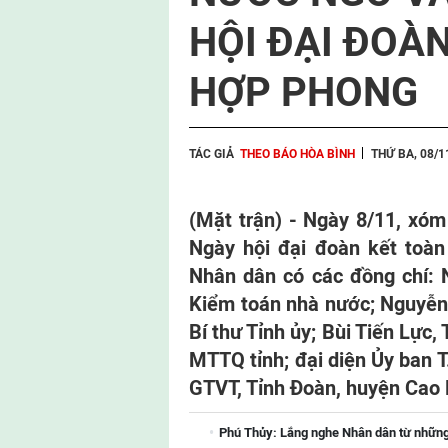
HỘI ĐẠI ĐOÀ
HỢP PHONG
TÁC GIẢ
THEO BÁO HÒA BÌNH
THỨ BA, 08/1
(Mặt trận) - Ngày 8/11, xó
Ngày hội đại đoàn kết toàn
Nhân dân có các đồng chí: 
Kiểm toán nhà nước; Nguyễn 
Bí thư Tỉnh ủy; Bùi Tiến Lực,
MTTQ tỉnh; đại diện Ủy ban
GTVT, Tỉnh Đoàn, huyện Cao
Phú Thủy: Lắng nghe Nhân dân từ những