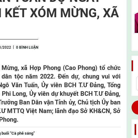
N KẾT XÓM MỪNG, XÃ
1/2022
0 BÌNH LUẬN
m Mừng, xã Hợp Phong (Cao Phong) tổ chức
 dân tộc năm 2022. Đến dự, chung vui với
Ngô Văn Tuấn, Ủy viên BCH T.Ư Đảng, Tổng
Phi Long, Ủy viên dự khuyết BCH T.Ư Đảng,
 Trưởng Ban Dân vận Tỉnh ủy, Chủ tịch Ủy ban
 T.Ư MTTQ Việt Nam; lãnh đạo Sở KH&CN, Sở
 Phong.
 buổi “Cà phê sáng”