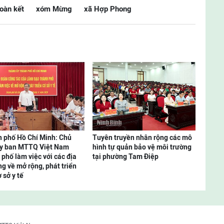
oàn kết
xóm Mừng
xã Hợp Phong
 phố Hồ Chí Minh: Chủ
Tuyên truyền nhân rộng các mô
Ủy ban MTTQ Việt Nam
hình tự quản bảo vệ môi trường
 phố làm việc với các địa
tại phường Tam Điệp
g về mở rộng, phát triển
 sở y tế