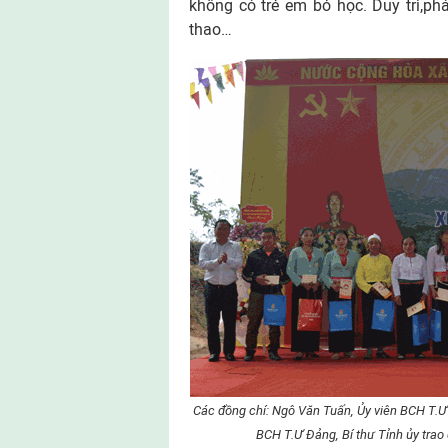
không có trẻ em bỏ học. Duy trì,phá
thao…
Các đồng chí: Ngô Văn Tuấn, Ủy viên BCH T.Ư
BCH T.Ư Đảng, Bí thư Tỉnh ủy tra