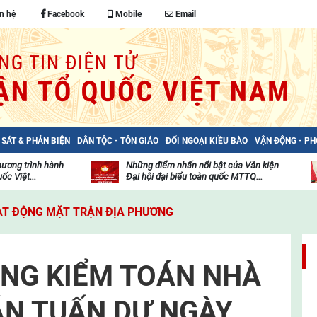
n hệ
Facebook
Mobile
Email
 SÁT & PHẢN BIỆN
DÂN TỘC - TÔN GIÁO
ĐỐI NGOẠI KIỀU BÀO
VẬN ĐỘNG - P
hương trình hành
Những điểm nhấn nổi bật của Văn kiện
ốc Việt...
Đại hội đại biểu toàn quốc MTTQ...
Thư
H
viện
đ
T ĐỘNG MẶT TRẬN ĐỊA PHƯƠNG
video
c
m
t
ỔNG KIỂM TOÁN NHÀ
N TUẤN DỰ NGÀY