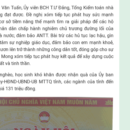
gô Văn Tuấn, Ủy viên BCH T.Ư Đảng, Tổng Kiểm toán nhà
 đạt được. Đề nghị xóm tiếp tục phát huy sức mạnh
 cơ sở tiềm năng thế mạnh tìm ra giải pháp để các hộ
hân dân chấp hành nghiêm chủ trương đường lối của
à nước; đảm bảo ANTT. Bài trừ các hủ tục lạc hậu, gìn
 tâm sự nghiệp giáo dục, đảm bảo con em mạnh khoẻ,
vươn lên trở thành những công dân tốt, đóng góp cho sự
. Mong xóm tiếp tục phát huy kết quả để xây dựng cuộc
ất và tinh thần.
 nghèo, học sinh khó khăn được nhận quà của Ủy ban
ủy-HĐND-UBND-UB MTTQ tỉnh, các ngành của tỉnh đến
iá 131 triệu đồng.