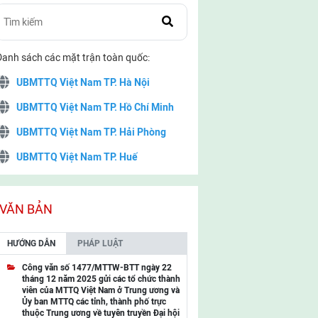
Danh sách các mặt trận toàn quốc:
UBMTTQ Việt Nam TP. Hà Nội
UBMTTQ Việt Nam TP. Hồ Chí Minh
UBMTTQ Việt Nam TP. Hải Phòng
UBMTTQ Việt Nam TP. Huế
UBMTTQ Việt Nam TP. Đà Nẵng
UBMTTQ Việt Nam TP. Cần Thơ
VĂN BẢN
UBMTTQ Việt Nam tỉnh Quảng Ninh
HƯỚNG DẪN
PHÁP LUẬT
UBMTTQ Việt Nam tỉnh Cao Bằng
Công văn số 1477/MTTW-BTT ngày 22
tháng 12 năm 2025 gửi các tổ chức thành
UBMTTQ Việt Nam tỉnh Lạng Sơn
viên của MTTQ Việt Nam ở Trung ương và
Ủy ban MTTQ các tỉnh, thành phố trực
UBMTTQ Việt Nam tỉnh Lai Châu
thuộc Trung ương về tuyên truyền Đại hội