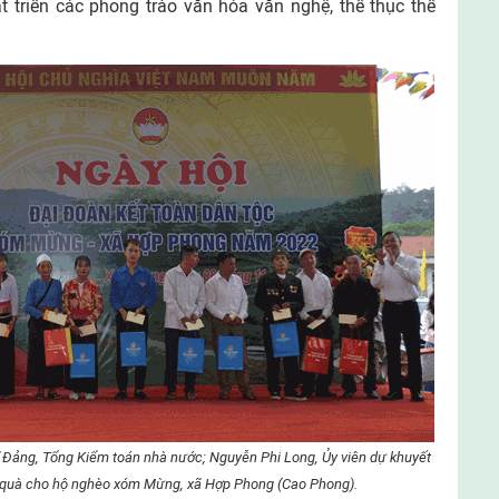
t triển các phong trào văn hóa văn nghệ, thể thục thể
 Đảng, Tổng Kiểm toán nhà nước; Nguyễn Phi Long, Ủy viên dự khuyết
o quà cho hộ nghèo xóm Mừng, xã Hợp Phong (Cao Phong).