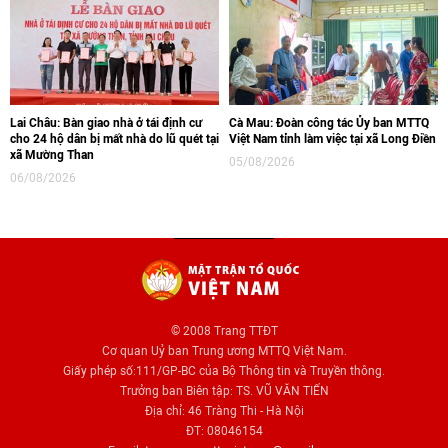
Lai Châu: Bàn giao nhà ở tái định cư
Cà Mau: Đoàn công tác Ủy ban MTTQ
cho 24 hộ dân bị mất nhà do lũ quét tại
Việt Nam tỉnh làm việc tại xã Long Điền
xã Mường Than
05/08/2026
06/08/2026
© 2008 Trang TTĐT
Cơ quan Uỷ ban Trung ương MTTQ Việt Nam.
Giấy phép số:111/GP-BC của Bộ Thông tin và Truyền thông.
Trưởng ban Biên tập: TS. VŨ VĂN TIẾN
Địa chỉ: 46 Tràng Thi - Hà Nội
ĐT: 08046154