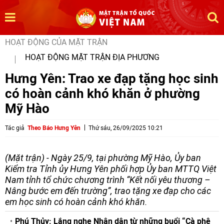
HOẠT ĐỘNG CỦA MẶT TRẬN
HOẠT ĐỘNG MẶT TRẬN ĐỊA PHƯƠNG
Hưng Yên: Trao xe đạp tặng học sinh
có hoàn cảnh khó khăn ở phường
Mỹ Hào
Tác giả
Theo Báo Hưng Yên
Thứ sáu, 26/09/2025 10:21
(Mặt trận) - Ngày 25/9, tại phường Mỹ Hào, Ủy ban
Kiểm tra Tỉnh ủy Hưng Yên phối hợp Ủy ban MTTQ Việt
Nam tỉnh tổ chức chương trình “Kết nối yêu thương –
Nâng bước em đến trường”, trao tặng xe đạp cho các
em học sinh có hoàn cảnh khó khăn.
Phú Thủy: Lắng nghe Nhân dân từ những buổi “Cà phê