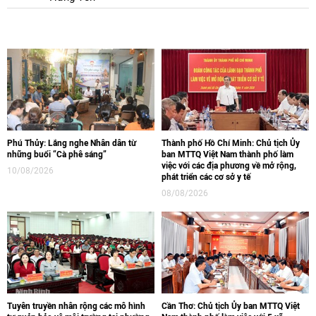
Phú Thủy: Lắng nghe Nhân dân từ
Thành phố Hồ Chí Minh: Chủ tịch Ủy
những buổi “Cà phê sáng”
ban MTTQ Việt Nam thành phố làm
việc với các địa phương về mở rộng,
10/08/2026
phát triển các cơ sở y tế
08/08/2026
Tuyên truyền nhân rộng các mô hình
Cần Thơ: Chủ tịch Ủy ban MTTQ Việt