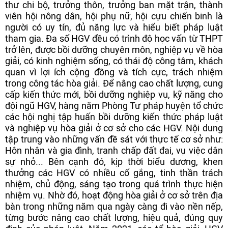
thư chi bộ, trưởng thôn, trưởng ban mặt trận, thành
viên hội nông dân, hội phụ nữ, hội cựu chiến binh là
người có uy tín, đủ năng lực và hiểu biết pháp luật
tham gia. Đa số HGV đều có trình độ học vấn từ THPT
trở lên, được bồi dưỡng chuyên môn, nghiệp vụ về hòa
giải, có kinh nghiệm sống, có thái độ công tâm, khách
quan vì lợi ích cộng đồng và tích cực, trách nhiệm
trong công tác hòa giải. Để nâng cao chất lượng, cung
cấp kiến thức mới, bồi dưỡng nghiệp vụ, kỹ năng cho
đội ngũ HGV, hàng năm Phòng Tư pháp huyện tổ chức
các hội nghị tập huấn bồi dưỡng kiến thức pháp luật
và nghiệp vụ hòa giải ở cơ sở cho các HGV. Nội dung
tập trung vào những vấn đề sát với thực tế cơ sở như:
Hôn nhân và gia đình, tranh chấp đất đai, vụ việc dân
sự nhỏ... Bên cạnh đó, kịp thời biểu dương, khen
thưởng các HGV có nhiều cố gắng, tinh thần trách
nhiệm, chủ động, sáng tạo trong quá trình thực hiện
nhiệm vụ. Nhờ đó, hoạt động hòa giải ở cơ sở trên địa
bàn trong những năm qua ngày càng đi vào nền nếp,
từng bước nâng cao chất lượng, hiệu quả, đúng quy