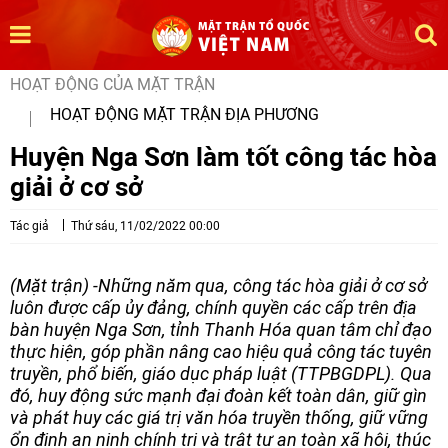
HOẠT ĐỘNG CỦA MẶT TRẬN
HOẠT ĐỘNG MẶT TRẬN ĐỊA PHƯƠNG
Huyện Nga Sơn làm tốt công tác hòa
giải ở cơ sở
Tác giả
Thứ sáu, 11/02/2022 00:00
(Mặt trận) -Những năm qua, công tác hòa giải ở cơ sở
luôn được cấp ủy đảng, chính quyền các cấp trên địa
bàn huyện Nga Sơn, tỉnh Thanh Hóa quan tâm chỉ đạo
thực hiện, góp phần nâng cao hiệu quả công tác tuyên
truyền, phổ biến, giáo dục pháp luật (TTPBGDPL). Qua
đó, huy động sức mạnh đại đoàn kết toàn dân, giữ gìn
và phát huy các giá trị văn hóa truyền thống, giữ vững
ổn định an ninh chính trị và trật tự an toàn xã hội, thúc