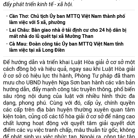
đẩy phát triển kinh tế - xã hội.
Cần Thơ: Chủ tịch Ủy ban MTTQ Việt Nam thành phố
làm việc với 5 xã, phường
Lai Châu: Bàn giao nhà ở tái định cư cho 24 hộ dân bị
mất nhà do lũ quét tại xã Mường Than
Cà Mau: Đoàn công tác Ủy ban MTTQ Việt Nam tỉnh
làm việc tại xã Long Điền
Để hướng dẫn và triển khai Luật Hòa giải ở cơ sở một
cách đồng bộ và hiệu quả, ngay sau khi Luật Hòa giải
ở cơ sở có hiệu lực thi hành, Phòng Tư pháp đã tham
mưu cho UBND huyện Nga Sơn ban hành các văn bản
hướng dẫn, đẩy mạnh công tác truyền thông, phổ biến
sâu rộng nội dung của luật với nhiều hình thức đa
dạng, phong phú. Cùng với đó, cấp ủy, chính quyền
các cấp trên địa bàn huyện thường xuyên quan tâm
kiện toàn, củng cố các tổ hòa giải ở cơ sở để nâng cao
chất lượng hoạt động với quyết tâm giải quyết dứt
điểm các vụ việc tranh chấp, mâu thuẫn từ gốc, không
để phát sinh vụ việc phức tạp. Ngoài ra, công tác tập