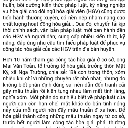
huấn, bồi dưỡng kiến thức pháp luật, kỹ năng nghiệp
vụ hòa giải cho đội ngũ hòa giải viên (HGV) cũng được
tiến hành thường xuyên, có nền nếp nhằm nâng cao
chất lượng hoạt động hòa giải... Qua đó, chuyển tải kịp
thời chính sách, văn bản pháp luật mới ban hành đến
các HGV và người dân; cung cấp nhiều kiến thức, kỹ
năng, đáp ứng nhu cầu tìm hiểu pháp luật để phục vụ
công tác hòa giải của các HGV trên địa bàn huyện.
Hơn 10 năm tham gia công tác hòa giải ở cơ sở, ông
Mai Văn Toản, tổ trưởng tổ hòa giải, trưởng thôn Mật
Kỳ, xã Nga Trường, chia sẻ: “Bà con trong thôn, xóm
nhiều khi chỉ vì những chuyện rất nhỏ nhặt, nhưng do
không biết phân định đúng sai nên dẫn đến tranh cãi
gây mâu thuẫn rồi kiện tụng nhau làm mất tình làng,
nghĩa xóm. Một phần do sự hiểu biết về pháp luật của
người dân còn hạn chế, mặt khác do bản tính nóng
nảy của mỗi người nên đẩy mâu thuẫn đi xa hơn. Để
hóa giải thành công những mâu thuẫn ngay từ cơ sở,
trước hết người làm công tác hòa giải phải thường