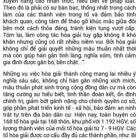
xuyên nâng cao nhận thức, hiểu biết về pháp luật.
Theo đó là phải có sự bàn bạc, thống nhất trong cách
làm của các thành viên trong tổ và đảm bảo tính
khách quan, công tâm để tháo gỡ khúc mắc giữa đôi
bên một cách thỏa đáng, tránh kiện tụng vượt cấp.
Tóm lại, làm công tác hòa giải tuy gặp không ít khó
khăn nhưng cũng có rất nhiều niềm vui. Bởi hòa giải
không chỉ để giải quyết những mâu thuẫn nhất thời
mà còn giúp hàn gắn tình làng, nghĩa xóm, tình cảm
gia đình được gắn bó, bền chặt...”.
Những vụ việc hòa giải thành công mang lại nhiều ý
nghĩa sâu sắc, không chỉ hàn gắn những xích mích,
mâu thuẫn phát sinh trong cộng đồng dân cư mà còn
tăng cường sự hiểu biết, tinh thần đoàn kết, ổn định
chính trị, giảm bớt gánh nặng cho chính quyền cơ sở,
góp phần phát triển kinh tế - xã hội, bảo đảm an ninh
trật tự trên địa bàn dân cư. Hiện nay, toàn huyện có
168 tổ hòa giải tại 168 thôn, khu phố với 1.192 HGV; số
lượng thành viên của mỗi tổ hòa giải từ 7 - 9 HGV. Các
tổ hòa giải được cơ cấu đầy đủ các thành phần, như: Bí