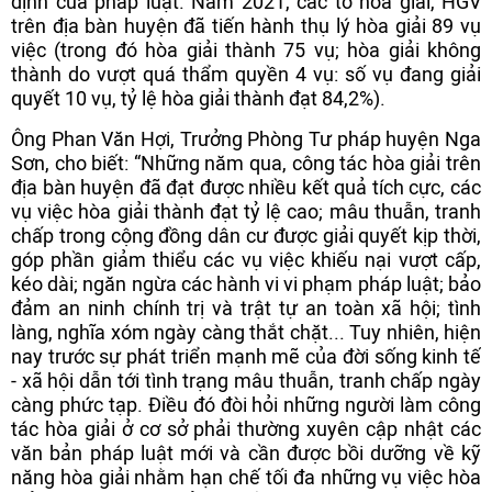
định của pháp luật. Năm 2021, các tổ hòa giải, HGV
trên địa bàn huyện đã tiến hành thụ lý hòa giải 89 vụ
việc (trong đó hòa giải thành 75 vụ; hòa giải không
thành do vượt quá thẩm quyền 4 vụ: số vụ đang giải
quyết 10 vụ, tỷ lệ hòa giải thành đạt 84,2%).
Ông Phan Văn Hợi, Trưởng Phòng Tư pháp huyện Nga
Sơn, cho biết: “Những năm qua, công tác hòa giải trên
địa bàn huyện đã đạt được nhiều kết quả tích cực, các
vụ việc hòa giải thành đạt tỷ lệ cao; mâu thuẫn, tranh
chấp trong cộng đồng dân cư được giải quyết kịp thời,
góp phần giảm thiểu các vụ việc khiếu nại vượt cấp,
kéo dài; ngăn ngừa các hành vi vi phạm pháp luật; bảo
đảm an ninh chính trị và trật tự an toàn xã hội; tình
làng, nghĩa xóm ngày càng thắt chặt... Tuy nhiên, hiện
nay trước sự phát triển mạnh mẽ của đời sống kinh tế
- xã hội dẫn tới tình trạng mâu thuẫn, tranh chấp ngày
càng phức tạp. Điều đó đòi hỏi những người làm công
tác hòa giải ở cơ sở phải thường xuyên cập nhật các
văn bản pháp luật mới và cần được bồi dưỡng về kỹ
năng hòa giải nhằm hạn chế tối đa những vụ việc hòa