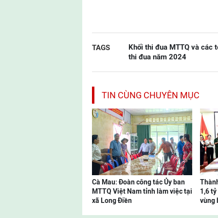
Khối thi đua MTTQ và các tổ
TAGS
thi đua năm 2024
TIN CÙNG CHUYÊN MỤC
Cà Mau: Đoàn công tác Ủy ban
Thành
MTTQ Việt Nam tỉnh làm việc tại
1,6 t
xã Long Điền
vùng 