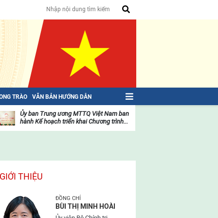
HONG TRÀO
VĂN BẢN HƯỚNG DẪN
Ủy ban Trung ương MTTQ Việt Nam ban
Toàn văn NGHỊ QU
hành Kế hoạch triển khai Chương trình...
toàn quốc Mặt trậ
oạt
Hoạt
ộng
động
ủa
của
ặt
mặt
rận
trận
GIỚI THIỆU
ĐỒNG CHÍ
BÙI THỊ MINH HOÀI
Ủy viên Bộ Chính trị,