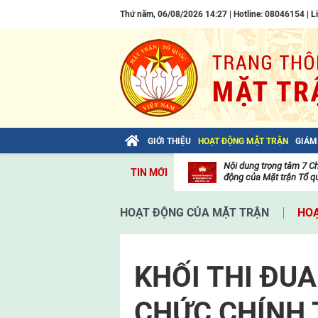
Thứ năm, 06/08/2026 14:27 | Hotline: 08046154 |
L
GIỚI THIỆU
HOẠT ĐỘNG MẶT TRẬN
GIÁM
Bài viết của Tổng Bí thư Tô Lâm: TIẾN
Nội dung trọng tâm 7 C
TIN MỚI
LÊN! TOÀN THẮNG ẮT VỀ TA!
động của Mặt trận Tổ qu
Thư
viện
HOẠT ĐỘNG CỦA MẶT TRẬN
HOẠ
video
KHỐI THI ĐU
CHỨC CHÍNH T