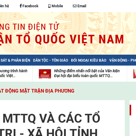
iên hệ
Facebook
Mobile
Email
 SÁT & PHẢN BIỆN
DÂN TỘC - TÔN GIÁO
ĐỐI NGOẠI KIỀU BÀO
VẬN ĐỘNG - P
hương trình hành
Những điểm nhấn nổi bật của Văn kiện
ốc Việt...
Đại hội đại biểu toàn quốc MTTQ...
Thư
H
viện
đ
T ĐỘNG MẶT TRẬN ĐỊA PHƯƠNG
video
c
m
t
A MTTQ VÀ CÁC TỔ
RỊ - XÃ HỘI TỈNH