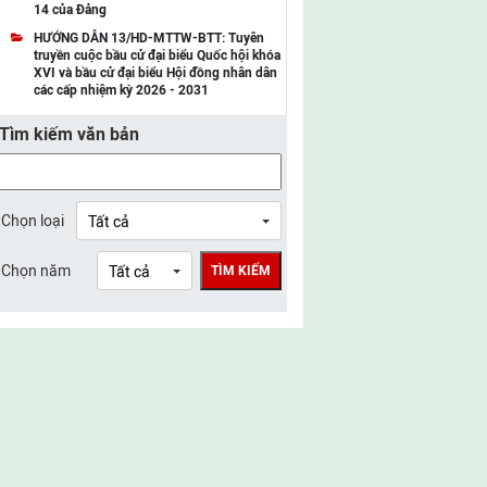
14 của Đảng
UBMTTQ Việt Nam tỉnh Điện Biên
HƯỚNG DẪN 13/HD-MTTW-BTT: Tuyên
truyền cuộc bầu cử đại biểu Quốc hội khóa
UBMTTQ Việt Nam tỉnh Sơn La
XVI và bầu cử đại biểu Hội đồng nhân dân
các cấp nhiệm kỳ 2026 - 2031
UBMTTQ Việt Nam tỉnh Thanh Hóa
Tìm kiếm văn bản
UBMTTQ Việt Nam tỉnh Nghệ An
UBMTTQ Việt Nam tỉnh Hà Tĩnh
UBMTTQ Việt Nam tỉnh Tuyên Quang
Chọn loại
UBMTTQ Việt Nam tỉnh Lào Cai
Chọn năm
TÌM KIẾM
UBMTTQ Việt Nam tỉnh Thái Nguyên
UBMTTQ Việt Nam tỉnh Phú Thọ
UBMTTQ Việt Nam tỉnh Bắc Ninh
UBMTTQ Việt Nam tỉnh Hưng Yên
UBMTTQ Việt Nam tỉnh Ninh Bình
UBMTTQ Việt Nam tỉnh Quảng Trị