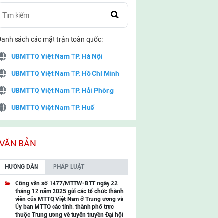
Danh sách các mặt trận toàn quốc:
UBMTTQ Việt Nam TP. Hà Nội
UBMTTQ Việt Nam TP. Hồ Chí Minh
UBMTTQ Việt Nam TP. Hải Phòng
UBMTTQ Việt Nam TP. Huế
UBMTTQ Việt Nam TP. Đà Nẵng
UBMTTQ Việt Nam TP. Cần Thơ
VĂN BẢN
UBMTTQ Việt Nam tỉnh Quảng Ninh
HƯỚNG DẪN
PHÁP LUẬT
UBMTTQ Việt Nam tỉnh Cao Bằng
Công văn số 1477/MTTW-BTT ngày 22
tháng 12 năm 2025 gửi các tổ chức thành
UBMTTQ Việt Nam tỉnh Lạng Sơn
viên của MTTQ Việt Nam ở Trung ương và
Ủy ban MTTQ các tỉnh, thành phố trực
UBMTTQ Việt Nam tỉnh Lai Châu
thuộc Trung ương về tuyên truyền Đại hội