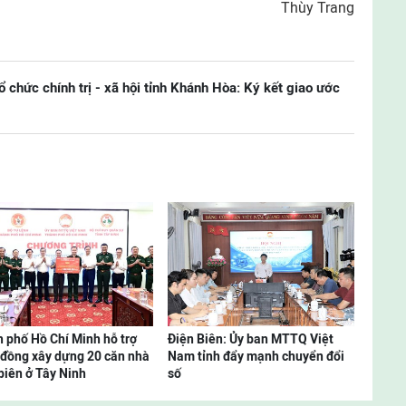
Thùy Trang
 chức chính trị - xã hội tỉnh Khánh Hòa: Ký kết giao ước
 phố Hồ Chí Minh hỗ trợ
Điện Biên: Ủy ban MTTQ Việt
ỷ đồng xây dựng 20 căn nhà
Nam tỉnh đẩy mạnh chuyển đổi
biên ở Tây Ninh
số